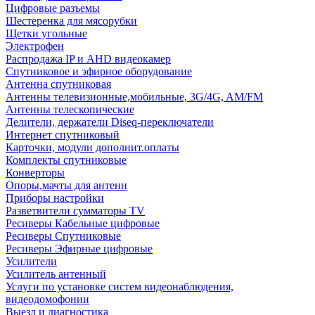
Цифровые разъемы
Шестеренка для мясорубки
Щетки угольные
Электрофен
Распродажа IP и AHD видеокамер
Спутниковое и эфирное оборудование
Антенна спутниковая
Антенны телевизионные,мобильные, 3G/4G, AM/FM
Антенны телескопические
Делители, держатели Diseq-переключатели
Интернет спутниковый
Карточки, модули дополнит.оплаты
Комплекты спутниковые
Конверторы
Опоры,мачты для антенн
Приборы настройки
Разветвители сумматоры TV
Ресиверы Кабельные цифровые
Ресиверы Спутниковые
Ресиверы Эфирные цифровые
Усилители
Усилитель антенный
Услуги по установке систем видеонаблюдения,
видеодомофонии
Выезд и диагностика