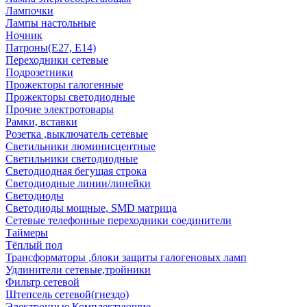
Лампочки
Лампы настольные
Ночник
Патроны(Е27, Е14)
Переходники сетевые
Подрозетники
Прожекторы галогенные
Прожекторы светодиодные
Прочие электротовары
Рамки, вставки
Розетка ,выключатель сетевые
Светильники люминисцентные
Светильники светодиодные
Светодиодная бегущая строка
Светодиодные линии/линейки
Светодиоды
Светодиоды мощные, SMD матрица
Сетевые телефонные переходники соединители
Таймеры
Тёплый пол
Трансформаторы ,блоки защиты галогеновых ламп
Удлинители сетевые,тройники
Фильтр сетевой
Штепсель сетевой(гнездо)
Электронные Комплектующие