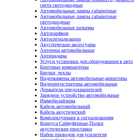
света светодиодные
Автомобильные лампы габаритные
Автомобильные лампы габаритные
светодиодные
Автомобильные разъемы
Автопарфюм
Автосигнализации
Акустические аксессуары
Антенны автомобильные
Антирадары
Услуги установки доп.оборудования в авто
Бортовые компьютеры
Брелки, чехлы
Видеокамеры автомобильные,мониторы
Видеорегистраторы автомобильные
Держатели предохранителей
Зарядное устройство автомобильные
Иммобилайзеры
Кабель автомобильный
Кабель акустический
Комплектующие к сигнализациям
Корпуса Сабвуферные,Полки
акустические,проставки
Набор проводов для усилителя