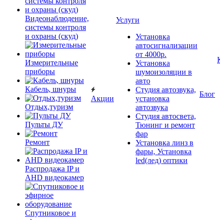
Видеонаблюдение,
Услуги
системы контроля
и охраны (скуд)
Установка
автосигнализации
от 4000р.
Измерительные
Установка
приборы
шумоизоляции в
авто
Кабель, шнуры
Студия автозвука,
Блог
Акции
установка
Отдых,туризм
автозвука
Студия автосвета,
Пульты ДУ
Тюнинг и ремонт
фар
Ремонт
Установка линз в
фары, Установка
led(лед) оптики
Распродажа IP и
AHD видеокамер
Спутниковое и