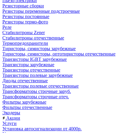
Пьезо-электрики
Резисторные сборки
Резисторы переменные подстроечные
Резисторы постоянные
Резисторы термо-фото
Реле
Стабилитроны Zener
Стабилитроны отечественные
Термопредохранители
Тиристоры, симисторы зарубежные
Тиристоры, симисторы, оптотиристоры отечественные
Транзисторы IGBT зарубежные
Транзисторы зарубежные
Транзисторы отечественные
Транзисторы полевые зарубежные
Диоды отечественные
Транзисторы полевые отечественные
Трансформаторы строчные заруб.
Трансформаторы строчные отеч.
Фильтры зарубежные
Фильтры отечественные
Экодеры
Акции
Услуги
Установка автосигнализации от 4000р.