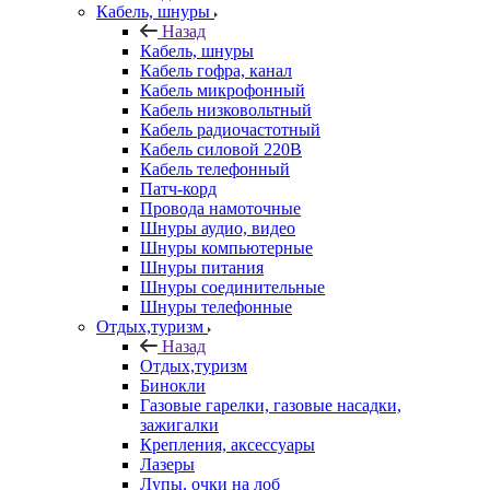
Кабель, шнуры
Назад
Кабель, шнуры
Кабель гофра, канал
Кабель микрофонный
Кабель низковольтный
Кабель радиочастотный
Кабель силовой 220В
Кабель телефонный
Патч-корд
Провода намоточные
Шнуры аудио, видео
Шнуры компьютерные
Шнуры питания
Шнуры соединительные
Шнуры телефонные
Отдых,туризм
Назад
Отдых,туризм
Бинокли
Газовые гарелки, газовые насадки,
зажигалки
Крепления, аксессуары
Лазеры
Лупы, очки на лоб