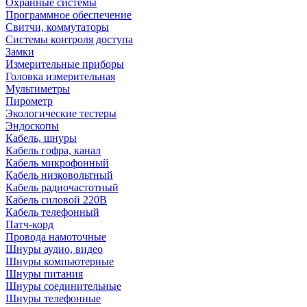
Охранные системы
Программное обеспечение
Свитчи, коммутаторы
Системы контроля доступа
Замки
Измерительные приборы
Головка измерительная
Мультиметры
Пирометр
Экологические тестеры
Эндоскопы
Кабель, шнуры
Кабель гофра, канал
Кабель микрофонный
Кабель низковольтный
Кабель радиочастотный
Кабель силовой 220В
Кабель телефонный
Патч-корд
Провода намоточные
Шнуры аудио, видео
Шнуры компьютерные
Шнуры питания
Шнуры соединительные
Шнуры телефонные