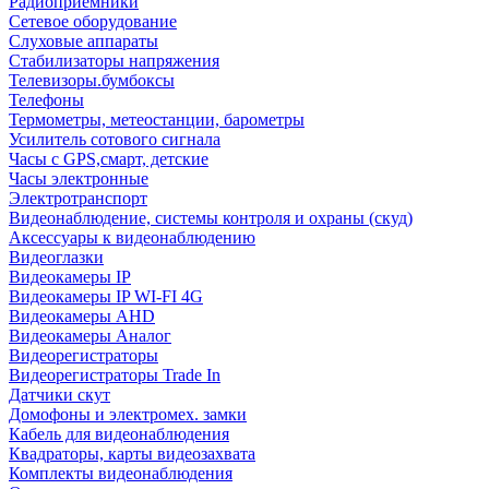
Радиоприемники
Сетевое оборудование
Слуховые аппараты
Стабилизаторы напряжения
Телевизоры.бумбоксы
Телефоны
Термометры, метеостанции, барометры
Усилитель сотового сигнала
Часы с GPS,смарт, детские
Часы электронные
Электротранспорт
Видеонаблюдение, системы контроля и охраны (скуд)
Аксессуары к видеонаблюдению
Видеоглазки
Видеокамеры IP
Видеокамеры IP WI-FI 4G
Видеокамеры AHD
Видеокамеры Аналог
Видеорегистраторы
Видеорегистраторы Trade In
Датчики скут
Домофоны и электромех. замки
Кабель для видеонаблюдения
Квадраторы, карты видеозахвата
Комплекты видеонаблюдения