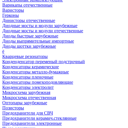
Варикапы отечественные
Варисторы
Герконы
Динисторы отечественные
Диодные мосты и модули зарубежные
Диодные мосты и модули отечественные
Диоды быстрые зарубежные
Диоды выпрямительные импортные
Диоды шоттки зарубежные
ё
Кварцевые резонаторы
Конденденсатор переменый подстрочный
Конденсаторы керамические
Конденсаторы металло-бумажные
Конденсаторы пленочные
Конденсаторы помехоподовляющие
Конденсаторы электролит
Микросхема зарубежная
Микросхема отечественная
Оптопары зарубежные
Позисторы
Предохранители для СВЧ
Предохранители керамич.стеклянные
Предохранители электронные