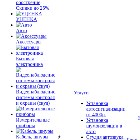
обострение
Скидки до 25%
УЦЕНКА
Авто
Аксессуары
Бытовая
электроника
Видеонаблюдение,
Услуги
системы контроля
и охраны (скуд)
Установка
автосигнализации
от 4000р.
Измерительные
Установка
приборы
шумоизоляции в
авто
Кабель, шнуры
Студия автозвука,
Блог