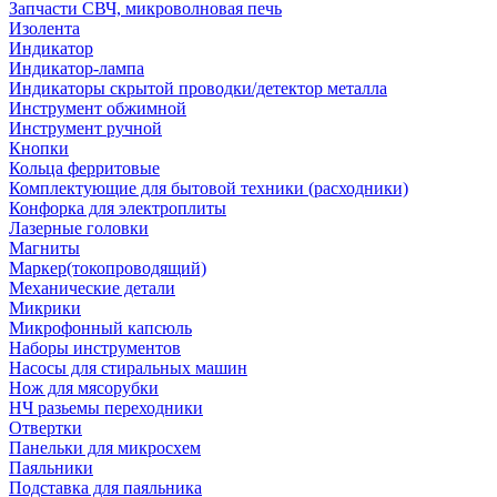
Запчасти СВЧ, микроволновая печь
Изолента
Индикатор
Индикатор-лампа
Индикаторы скрытой проводки/детектор металла
Инструмент обжимной
Инструмент ручной
Кнопки
Кольца ферритовые
Комплектующие для бытовой техники (расходники)
Конфорка для электроплиты
Лазерные головки
Магниты
Маркер(токопроводящий)
Механические детали
Микрики
Микрофонный капсюль
Наборы инструментов
Насосы для стиральных машин
Нож для мясорубки
НЧ разьемы переходники
Отвертки
Панельки для микросхем
Паяльники
Подставка для паяльника