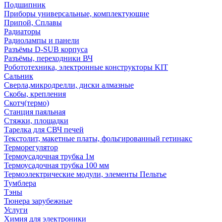
Подшипник
Приборы универсальные, комплектующие
Припой, Сплавы
Радиаторы
Радиолампы и панели
Разъёмы D-SUB корпуса
Разъёмы, переходники ВЧ
Робототехника, электронные конструкторы KIT
Сальник
Сверла,микродрелли, диски алмазные
Скобы, крепления
Скотч(термо)
Станция паяльная
Стяжки, площадки
Тарелка для СВЧ печей
Текстолит, макетные платы, фольгированный гетинакс
Терморегулятор
Термоусадочная трубка 1м
Термоусадочная трубка 100 мм
Термоэлектрические модули, элементы Пельтье
Тумблера
Тэны
Тюнера зарубежные
Услуги
Химия для электроники