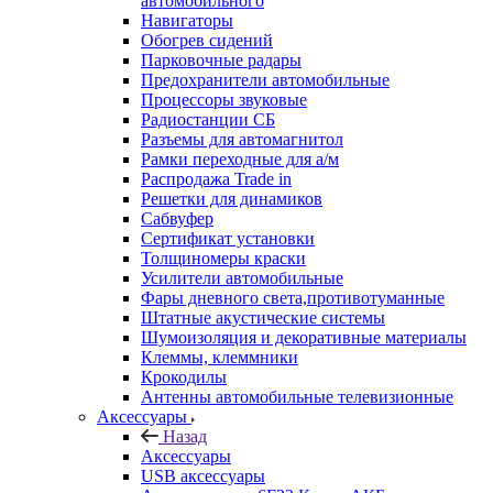
автомобильного
Навигаторы
Обогрев сидений
Парковочные радары
Предохранители автомобильные
Процессоры звуковые
Радиостанции СБ
Разъемы для автомагнитол
Рамки переходные для а/м
Распродажа Trade in
Решетки для динамиков
Сабвуфер
Сертификат установки
Толщиномеры краски
Усилители автомобильные
Фары дневного света,противотуманные
Штатные акустические системы
Шумоизоляция и декоративные материалы
Клеммы, клеммники
Крокодилы
Антенны автомобильные телевизионные
Аксессуары
Назад
Аксессуары
USB аксессуары