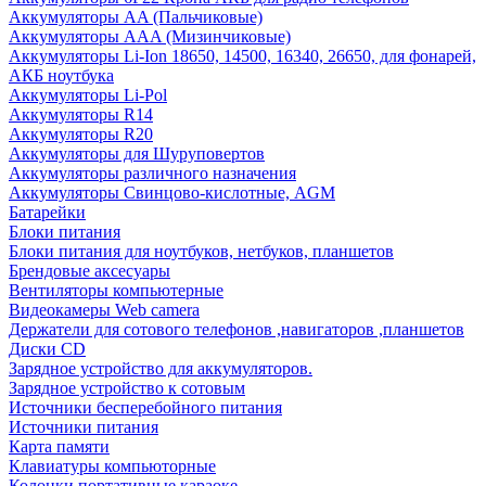
Аккумуляторы AA (Пальчиковые)
Аккумуляторы AAA (Мизинчиковые)
Аккумуляторы Li-Ion 18650, 14500, 16340, 26650, для фонарей,
АКБ ноутбука
Аккумуляторы Li-Pol
Аккумуляторы R14
Аккумуляторы R20
Аккумуляторы для Шуруповертов
Аккумуляторы различного назначения
Аккумуляторы Свинцово-кислотные, AGM
Батарейки
Блоки питания
Блоки питания для ноутбуков, нетбуков, планшетов
Брендовые аксесуары
Вентиляторы компьютерные
Видеокамеры Web camera
Держатели для сотового телефонов ,навигаторов ,планшетов
Диски CD
Зарядное устройство для аккумуляторов.
Зарядное устройство к сотовым
Источники бесперебойного питания
Источники питания
Карта памяти
Клавиатуры компьюторные
Колонки портативные караоке