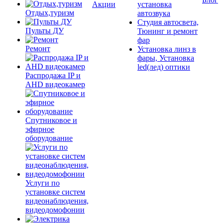
Акции
установка
Отдых,туризм
автозвука
Студия автосвета,
Пульты ДУ
Тюнинг и ремонт
фар
Ремонт
Установка линз в
фары, Установка
led(лед) оптики
Распродажа IP и
AHD видеокамер
Спутниковое и
эфирное
оборудование
Услуги по
установке систем
видеонаблюдения,
видеодомофонии