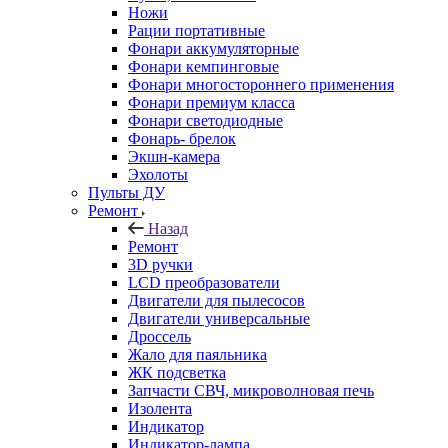
Ножи
Рации портативные
Фонари аккумуляторные
Фонари кемпинговые
Фонари многостороннего применения
Фонари премиум класса
Фонари светодиодные
Фонарь- брелок
Экшн-камера
Эхолоты
Пульты ДУ
Ремонт
Назад
Ремонт
3D ручки
LCD преобразователи
Двигатели для пылесосов
Двигатели универсальные
Дроссель
Жало для паяльника
ЖК подсветка
Запчасти СВЧ, микроволновая печь
Изолента
Индикатор
Индикатор-лампа