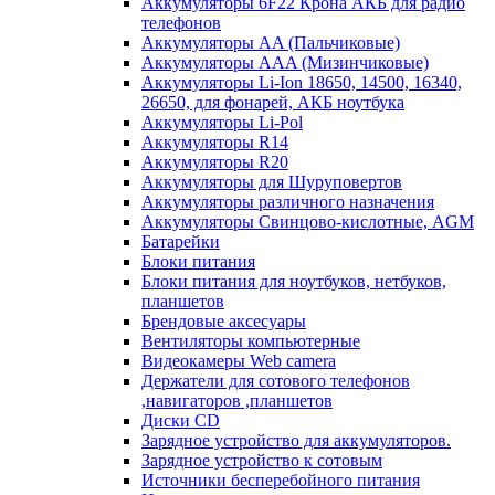
Аккумуляторы 6F22 Крона АКБ для радио
телефонов
Аккумуляторы AA (Пальчиковые)
Аккумуляторы AAA (Мизинчиковые)
Аккумуляторы Li-Ion 18650, 14500, 16340,
26650, для фонарей, АКБ ноутбука
Аккумуляторы Li-Pol
Аккумуляторы R14
Аккумуляторы R20
Аккумуляторы для Шуруповертов
Аккумуляторы различного назначения
Аккумуляторы Свинцово-кислотные, AGM
Батарейки
Блоки питания
Блоки питания для ноутбуков, нетбуков,
планшетов
Брендовые аксесуары
Вентиляторы компьютерные
Видеокамеры Web camera
Держатели для сотового телефонов
,навигаторов ,планшетов
Диски CD
Зарядное устройство для аккумуляторов.
Зарядное устройство к сотовым
Источники бесперебойного питания