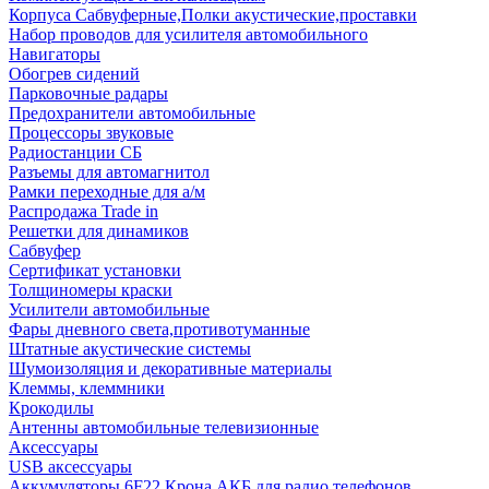
Корпуса Сабвуферные,Полки акустические,проставки
Набор проводов для усилителя автомобильного
Навигаторы
Обогрев сидений
Парковочные радары
Предохранители автомобильные
Процессоры звуковые
Радиостанции СБ
Разъемы для автомагнитол
Рамки переходные для а/м
Распродажа Trade in
Решетки для динамиков
Сабвуфер
Сертификат установки
Толщиномеры краски
Усилители автомобильные
Фары дневного света,противотуманные
Штатные акустические системы
Шумоизоляция и декоративные материалы
Клеммы, клеммники
Крокодилы
Антенны автомобильные телевизионные
Аксессуары
USB аксессуары
Аккумуляторы 6F22 Крона АКБ для радио телефонов