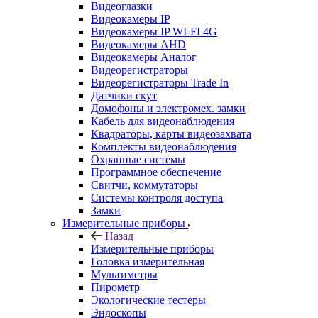
Видеоглазки
Видеокамеры IP
Видеокамеры IP WI-FI 4G
Видеокамеры AHD
Видеокамеры Аналог
Видеорегистраторы
Видеорегистраторы Trade In
Датчики скут
Домофоны и электромех. замки
Кабель для видеонаблюдения
Квадраторы, карты видеозахвата
Комплекты видеонаблюдения
Охранные системы
Программное обеспечение
Свитчи, коммутаторы
Системы контроля доступа
Замки
Измерительные приборы
Назад
Измерительные приборы
Головка измерительная
Мультиметры
Пирометр
Экологические тестеры
Эндоскопы