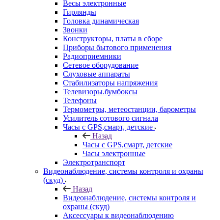
Весы электронные
Гирлянды
Головка динамическая
Звонки
Конструкторы, платы в сборе
Приборы бытового применения
Радиоприемники
Сетевое оборудование
Слуховые аппараты
Стабилизаторы напряжения
Телевизоры.бумбоксы
Телефоны
Термометры, метеостанции, барометры
Усилитель сотового сигнала
Часы с GPS,смарт, детские
Назад
Часы с GPS,смарт, детские
Часы электронные
Электротранспорт
Видеонаблюдение, системы контроля и охраны
(скуд)
Назад
Видеонаблюдение, системы контроля и
охраны (скуд)
Аксессуары к видеонаблюдению