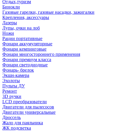
Отдых,туризм
Бинокли
Газовые гарелки, газовые насадки, зажигалки
Крепления, аксессуары
Лазеры
Лупы, очки на лоб
Ножи
Рации портативные
Фонари аккумуляторные
Фонари кемпинговые
Фонари многостороннего применения
Фонари премиум класса
Фонари светодиодные
Фонарь- брелок
Экшн-камера
Эхолоты
Пульты ДУ
Ремонт
3D ручки
LCD преобразователи
Двигатели для пылесосов
Двигатели универсальные
Дроссель
Жало для паяльника
ЖК подсветка