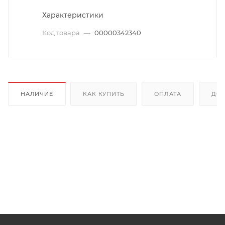
Характеристики
Код товара
—
00000342340
НАЛИЧИЕ
КАК КУПИТЬ
ОПЛАТА
ДОС