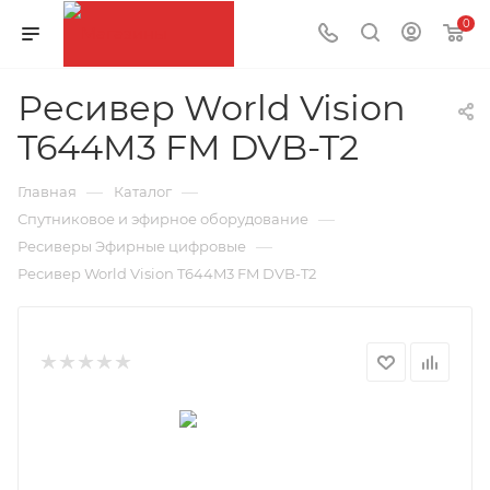
0
Ресивер World Vision
T644M3 FM DVB-T2
—
—
Главная
Каталог
—
Спутниковое и эфирное оборудование
—
Ресиверы Эфирные цифровые
Ресивер World Vision T644M3 FM DVB-T2