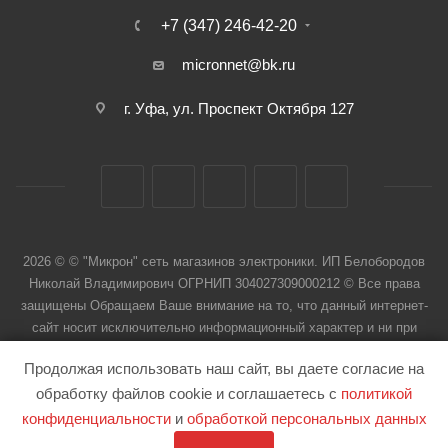
+7 (347) 246-42-20
micronnet@bk.ru
г. Уфа, ул. Проспект Октября 127
2026 © © "Микрон" сеть магазинов электроники. ИП Белобородов
Николай Владимирович ОГРНИП 304027309000212 © Все права
защищены Обращаем Ваше внимание на то, что данный интернет-
сайт носит исключительно информационный характер и ни при
каких условиях не является публичной офертой
Продолжая использовать наш сайт, вы даете согласие на
обработку файлов cookie и соглашаетесь с
политикой
конфиденциальности
и
обработкой персональных данных