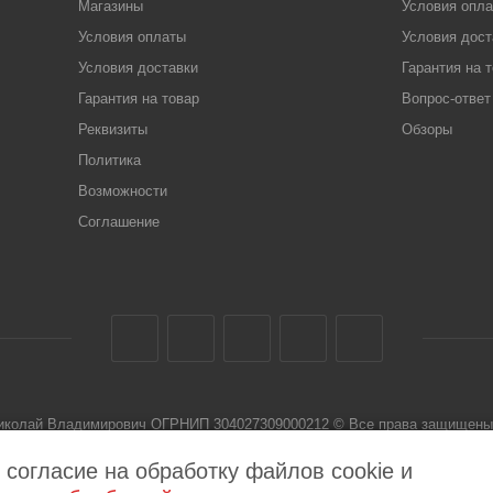
Магазины
Условия опл
Условия оплаты
Условия дост
Условия доставки
Гарантия на 
Гарантия на товар
Вопрос-ответ
Реквизиты
Обзоры
Политика
Возможности
Соглашение
Николай Владимирович ОГРНИП 304027309000212 © Все права защищены 
 не является публичной офертой
 согласие на обработку файлов cookie и