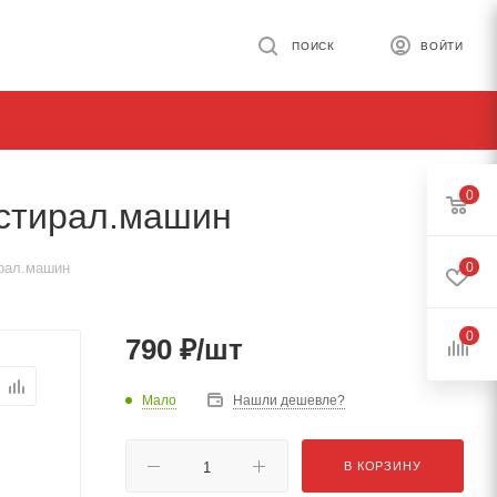
ПОИСК
ВОЙТИ
0
 стирал.машин
ирал.машин
0
0
790
₽
/шт
Мало
Нашли дешевле?
В КОРЗИНУ