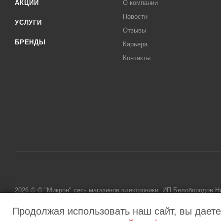
АКЦИИ
О компании
Новости
УСЛУГИ
Отзывы
БРЕНДЫ
Карьера
Контакты
2026 © © "Микрон" сеть магазинов электроники. ИП Белобородов 
исключительно информационный характер и ни при каких условиях
Продолжая использовать наш сайт, вы даете