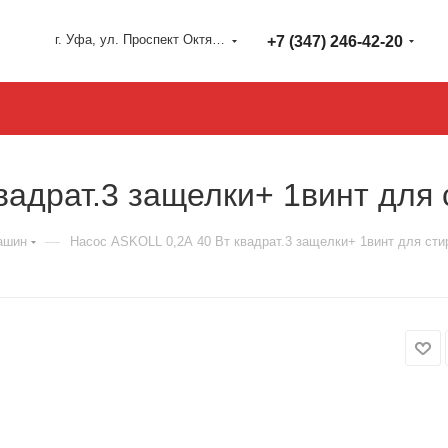
г. Уфа, ул. Проспект Октября 127
+7 (347) 246-42-20
вадрат.3 защелки+ 1винт для
—
ашин
Насос ASKOLL 0,2А 40 Вт квадрат.3 защелки+ 1винт для ст