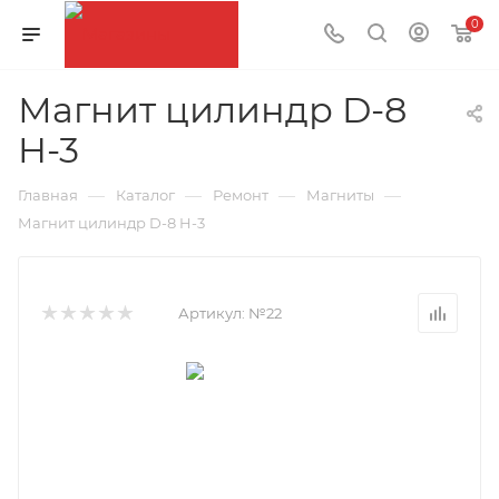
0
Магнит цилиндр D-8
H-3
—
—
—
—
Главная
Каталог
Ремонт
Магниты
Магнит цилиндр D-8 H-3
Артикул:
№22