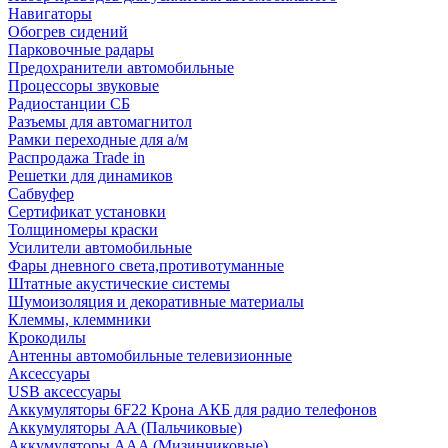
Навигаторы
Обогрев сидений
Парковочные радары
Предохранители автомобильные
Процессоры звуковые
Радиостанции СБ
Разъемы для автомагнитол
Рамки переходные для а/м
Распродажа Trade in
Решетки для динамиков
Сабвуфер
Сертификат установки
Толщиномеры краски
Усилители автомобильные
Фары дневного света,противотуманные
Штатные акустические системы
Шумоизоляция и декоративные материалы
Клеммы, клеммники
Крокодилы
Антенны автомобильные телевизионные
Аксессуары
USB аксессуары
Аккумуляторы 6F22 Крона АКБ для радио телефонов
Аккумуляторы AA (Пальчиковые)
Аккумуляторы AAA (Мизинчиковые)