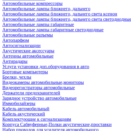
Автомобильные компрессоры
Автомобильные лампы ближнего, дальнего
Автомобильные лампы ближнего, дальнего света ксенон
Автомобильные лампы ближнего, дальнего света светодиодны
Автомобильные лампы габаритные
Автомобильные лампы габаритные светодиодные
Автомобильные разъемы
Автопарфюм
Автосигнализации
Акустические аксессуары
Антенны автомобильные
Антирадары
Услуги установки доп.оборудования в авто
Бортовые компьютеры
Брелки, чехлы
Видеокамеры автомобильные,мониторы
Видеорегистраторы автомобильные
Держатели предохранителей
Зарядное устройство автомобильные
Иммобилайзеры
Кабель автомобильный
Кабель акустический
Комплектующие к сигнализациям
Корпуса Сабвуферные,Полки акустические,проставки
Набор проводов для усилителя автомобильного