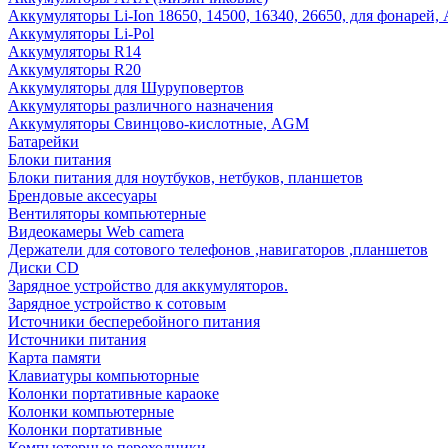
Аккумуляторы Li-Ion 18650, 14500, 16340, 26650, для фонарей,
Аккумуляторы Li-Pol
Аккумуляторы R14
Аккумуляторы R20
Аккумуляторы для Шуруповертов
Аккумуляторы различного назначения
Аккумуляторы Свинцово-кислотные, AGM
Батарейки
Блоки питания
Блоки питания для ноутбуков, нетбуков, планшетов
Брендовые аксесуары
Вентиляторы компьютерные
Видеокамеры Web camera
Держатели для сотового телефонов ,навигаторов ,планшетов
Диски CD
Зарядное устройство для аккумуляторов.
Зарядное устройство к сотовым
Источники бесперебойного питания
Источники питания
Карта памяти
Клавиатуры компьюторные
Колонки портативные караоке
Колонки компьютерные
Колонки портативные
Компьютерные переходники