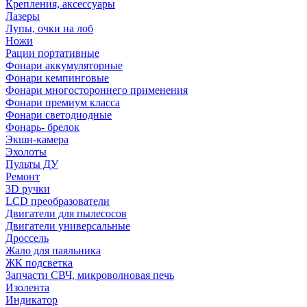
Крепления, аксессуары
Лазеры
Лупы, очки на лоб
Ножи
Рации портативные
Фонари аккумуляторные
Фонари кемпинговые
Фонари многостороннего применения
Фонари премиум класса
Фонари светодиодные
Фонарь- брелок
Экшн-камера
Эхолоты
Пульты ДУ
Ремонт
3D ручки
LCD преобразователи
Двигатели для пылесосов
Двигатели универсальные
Дроссель
Жало для паяльника
ЖК подсветка
Запчасти СВЧ, микроволновая печь
Изолента
Индикатор