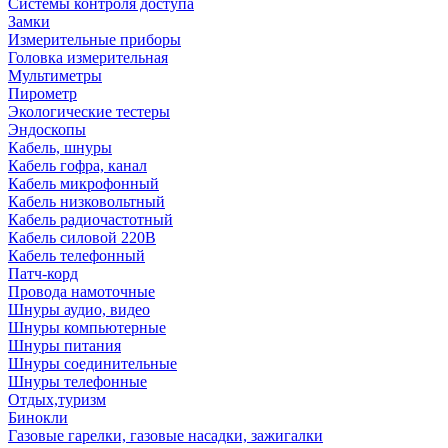
Системы контроля доступа
Замки
Измерительные приборы
Головка измерительная
Мультиметры
Пирометр
Экологические тестеры
Эндоскопы
Кабель, шнуры
Кабель гофра, канал
Кабель микрофонный
Кабель низковольтный
Кабель радиочастотный
Кабель силовой 220В
Кабель телефонный
Патч-корд
Провода намоточные
Шнуры аудио, видео
Шнуры компьютерные
Шнуры питания
Шнуры соединительные
Шнуры телефонные
Отдых,туризм
Бинокли
Газовые гарелки, газовые насадки, зажигалки