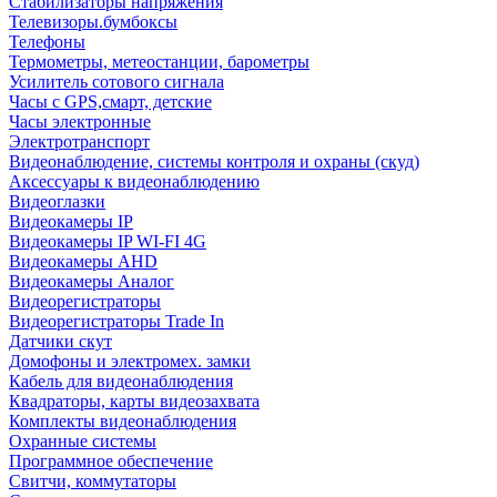
Стабилизаторы напряжения
Телевизоры.бумбоксы
Телефоны
Термометры, метеостанции, барометры
Усилитель сотового сигнала
Часы с GPS,смарт, детские
Часы электронные
Электротранспорт
Видеонаблюдение, системы контроля и охраны (скуд)
Аксессуары к видеонаблюдению
Видеоглазки
Видеокамеры IP
Видеокамеры IP WI-FI 4G
Видеокамеры AHD
Видеокамеры Аналог
Видеорегистраторы
Видеорегистраторы Trade In
Датчики скут
Домофоны и электромех. замки
Кабель для видеонаблюдения
Квадраторы, карты видеозахвата
Комплекты видеонаблюдения
Охранные системы
Программное обеспечение
Свитчи, коммутаторы