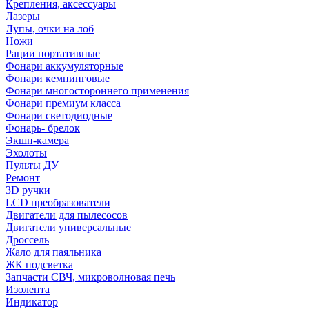
Крепления, аксессуары
Лазеры
Лупы, очки на лоб
Ножи
Рации портативные
Фонари аккумуляторные
Фонари кемпинговые
Фонари многостороннего применения
Фонари премиум класса
Фонари светодиодные
Фонарь- брелок
Экшн-камера
Эхолоты
Пульты ДУ
Ремонт
3D ручки
LCD преобразователи
Двигатели для пылесосов
Двигатели универсальные
Дроссель
Жало для паяльника
ЖК подсветка
Запчасти СВЧ, микроволновая печь
Изолента
Индикатор