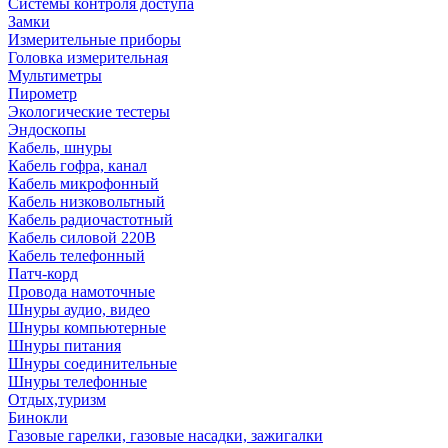
Системы контроля доступа
Замки
Измерительные приборы
Головка измерительная
Мультиметры
Пирометр
Экологические тестеры
Эндоскопы
Кабель, шнуры
Кабель гофра, канал
Кабель микрофонный
Кабель низковольтный
Кабель радиочастотный
Кабель силовой 220В
Кабель телефонный
Патч-корд
Провода намоточные
Шнуры аудио, видео
Шнуры компьютерные
Шнуры питания
Шнуры соединительные
Шнуры телефонные
Отдых,туризм
Бинокли
Газовые гарелки, газовые насадки, зажигалки