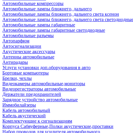
Автомобильные компрессоры
Автомобильные лампы ближнего, дальнего
Автомобильные лампы ближнего, дальнего света ксенон
Автомобильные лампы ближнего, дальнего света светодиодны
Автомобильные лампы габаритные
Автомобильные лампы габаритные светодиодные
Автомобильные разъемы
Автопарфюм
Автосигнализации
Акустические аксессуары
Антенны автомобильные
Антирадары
Услуги установки доп.оборудования в авто
Бортовые компьютеры
Брелки, чехлы
Видеокамеры автомобильные,мониторы
Видеорегистраторы автомобильные
Держатели предохранителей
Зарядное устройство автомобильные
Иммобилайзеры
Кабель автомобильный
Кабель акустический
Комплектующие к сигнализациям
Корпуса Сабвуферные,Полки акустические,проставки
Набор проводов для усилителя автомобильного