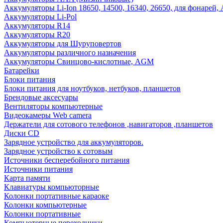
Аккумуляторы Li-Ion 18650, 14500, 16340, 26650, для фонарей,
Аккумуляторы Li-Pol
Аккумуляторы R14
Аккумуляторы R20
Аккумуляторы для Шуруповертов
Аккумуляторы различного назначения
Аккумуляторы Свинцово-кислотные, AGM
Батарейки
Блоки питания
Блоки питания для ноутбуков, нетбуков, планшетов
Брендовые аксесуары
Вентиляторы компьютерные
Видеокамеры Web camera
Держатели для сотового телефонов ,навигаторов ,планшетов
Диски CD
Зарядное устройство для аккумуляторов.
Зарядное устройство к сотовым
Источники бесперебойного питания
Источники питания
Карта памяти
Клавиатуры компьюторные
Колонки портативные караоке
Колонки компьютерные
Колонки портативные
Компьютерные переходники