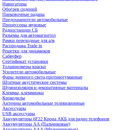
Навигаторы
Обогрев сидений
Парковочные радары
Предохранители автомобильные
Процессоры звуковые
Радиостанции СБ
Разъемы для автомагнитол
Рамки переходные для а/м
Распродажа Trade in
Решетки для динамиков
Сабвуфер
Сертификат установки
Толщиномеры краски
Усилители автомобильные
Фары дневного света,противотуманные
Штатные акустические системы
Шумоизоляция и декоративные материалы
Клеммы, клеммники
Крокодилы
Антенны автомобильные телевизионные
Аксессуары
USB аксессуары
Аккумуляторы 6F22 Крона АКБ для радио телефонов
Аккумуляторы AA (Пальчиковые)
Аккумуляторы AAA (Мизинчиковые)