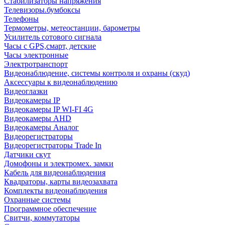
Стабилизаторы напряжения
Телевизоры.бумбоксы
Телефоны
Термометры, метеостанции, барометры
Усилитель сотового сигнала
Часы с GPS,смарт, детские
Часы электронные
Электротранспорт
Видеонаблюдение, системы контроля и охраны (скуд)
Аксессуары к видеонаблюдению
Видеоглазки
Видеокамеры IP
Видеокамеры IP WI-FI 4G
Видеокамеры AHD
Видеокамеры Аналог
Видеорегистраторы
Видеорегистраторы Trade In
Датчики скут
Домофоны и электромех. замки
Кабель для видеонаблюдения
Квадраторы, карты видеозахвата
Комплекты видеонаблюдения
Охранные системы
Программное обеспечение
Свитчи, коммутаторы