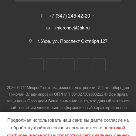
+7 (347) 246-42-20
micronnet@bk.ru
г. Уфа, ул. Проспект Октября 127
2026 © © "Микрон" сеть магазинов электроники. ИП Белобородов
Николай Владимирович ОГРНИП 304027309000212 © Все права
защищены Обращаем Ваше внимание на то, что данный интернет-
сайт носит исключительно информационный характер и ни при
каких условиях не является публичной офертой
Продолжая использовать наш сайт, вы даете согласие на
обработку файлов cookie и соглашаетесь с
политикой
конфиденциальности
и
обработкой персональных данных