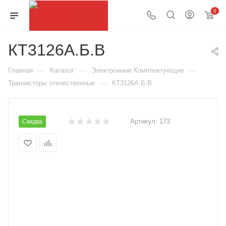
0
КТ3126А.Б.В
—
—
—
Главная
Каталог
Электронные Комплектующие
—
Транзисторы отечественные
КТ3126А.Б.В
Артикул:
173
Скидка