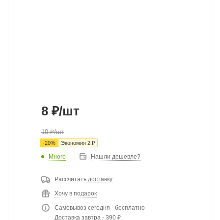
8
₽
/шт
10
₽
/шт
-
20
%
Экономия
2
₽
Много
Нашли дешевле?
Рассчитать доставку
Хочу в подарок
Самовывоз сегодня - бесплатно
Доставка завтра - 390 ₽