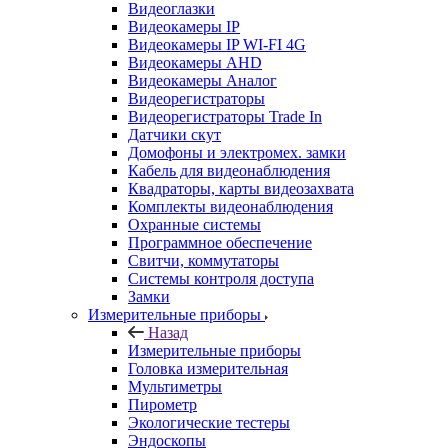
Видеоглазки
Видеокамеры IP
Видеокамеры IP WI-FI 4G
Видеокамеры AHD
Видеокамеры Аналог
Видеорегистраторы
Видеорегистраторы Trade In
Датчики скут
Домофоны и электромех. замки
Кабель для видеонаблюдения
Квадраторы, карты видеозахвата
Комплекты видеонаблюдения
Охранные системы
Программное обеспечение
Свитчи, коммутаторы
Системы контроля доступа
Замки
Измерительные приборы
Назад
Измерительные приборы
Головка измерительная
Мультиметры
Пирометр
Экологические тестеры
Эндоскопы