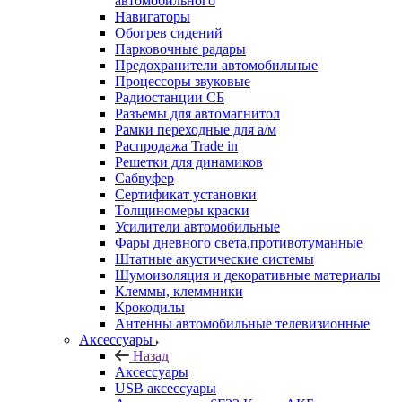
автомобильного
Навигаторы
Обогрев сидений
Парковочные радары
Предохранители автомобильные
Процессоры звуковые
Радиостанции СБ
Разъемы для автомагнитол
Рамки переходные для а/м
Распродажа Trade in
Решетки для динамиков
Сабвуфер
Сертификат установки
Толщиномеры краски
Усилители автомобильные
Фары дневного света,противотуманные
Штатные акустические системы
Шумоизоляция и декоративные материалы
Клеммы, клеммники
Крокодилы
Антенны автомобильные телевизионные
Аксессуары
Назад
Аксессуары
USB аксессуары