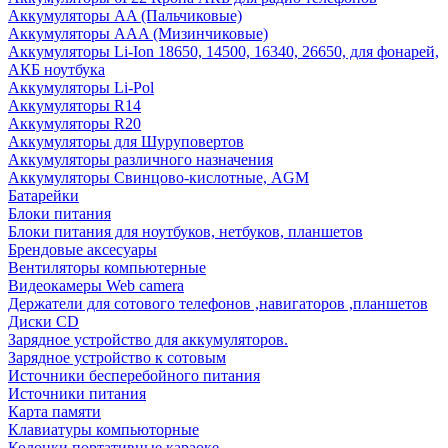
Аккумуляторы AA (Пальчиковые)
Аккумуляторы AAA (Мизинчиковые)
Аккумуляторы Li-Ion 18650, 14500, 16340, 26650, для фонарей,
АКБ ноутбука
Аккумуляторы Li-Pol
Аккумуляторы R14
Аккумуляторы R20
Аккумуляторы для Шуруповертов
Аккумуляторы различного назначения
Аккумуляторы Свинцово-кислотные, AGM
Батарейки
Блоки питания
Блоки питания для ноутбуков, нетбуков, планшетов
Брендовые аксесуары
Вентиляторы компьютерные
Видеокамеры Web camera
Держатели для сотового телефонов ,навигаторов ,планшетов
Диски CD
Зарядное устройство для аккумуляторов.
Зарядное устройство к сотовым
Источники бесперебойного питания
Источники питания
Карта памяти
Клавиатуры компьюторные
Колонки портативные караоке