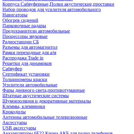
Корпуса Сабвуферные,Полки акустические,проставки
Набор проводов для усилителя автомобильного
Навигаторы
Обогрев сидений
Парковочные радары
Предохранители автомобильные
Процессоры звуковые
Радиостанции СБ
Разъемы для автомагнитол
Рамки переходные для а/м
Распродажа Trade in
Решетки для динамиков
Сабвуфер
Сертификат установки
Толщиномеры краски
Усилители автомобильные
Фары дневного света,противотуманные
Штатные акустические системы
Шумоизоляция и декоративные материалы
Клеммы, клеммники
Крокодилы
Антенны автомобильные телевизионные
Аксессуары
USB аксессуары
Аккумуляторы 6F22 Крона АКБ для радио телефонов