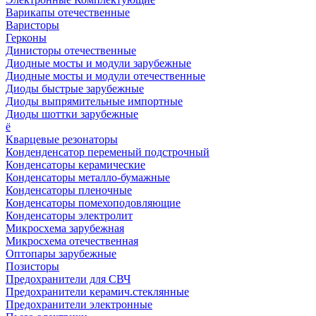
Варикапы отечественные
Варисторы
Герконы
Динисторы отечественные
Диодные мосты и модули зарубежные
Диодные мосты и модули отечественные
Диоды быстрые зарубежные
Диоды выпрямительные импортные
Диоды шоттки зарубежные
ё
Кварцевые резонаторы
Конденденсатор переменый подстрочный
Конденсаторы керамические
Конденсаторы металло-бумажные
Конденсаторы пленочные
Конденсаторы помехоподовляющие
Конденсаторы электролит
Микросхема зарубежная
Микросхема отечественная
Оптопары зарубежные
Позисторы
Предохранители для СВЧ
Предохранители керамич.стеклянные
Предохранители электронные