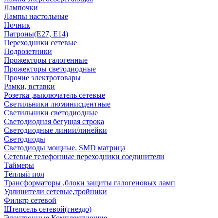
Лампочки
Лампы настольные
Ночник
Патроны(Е27, Е14)
Переходники сетевые
Подрозетники
Прожекторы галогенные
Прожекторы светодиодные
Прочие электротовары
Рамки, вставки
Розетка ,выключатель сетевые
Светильники люминисцентные
Светильники светодиодные
Светодиодная бегущая строка
Светодиодные линии/линейки
Светодиоды
Светодиоды мощные, SMD матрица
Сетевые телефонные переходники соединители
Таймеры
Тёплый пол
Трансформаторы ,блоки защиты галогеновых ламп
Удлинители сетевые,тройники
Фильтр сетевой
Штепсель сетевой(гнездо)
Электронные Комплектующие