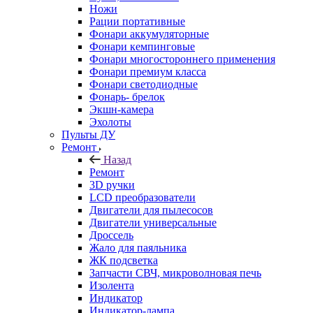
Ножи
Рации портативные
Фонари аккумуляторные
Фонари кемпинговые
Фонари многостороннего применения
Фонари премиум класса
Фонари светодиодные
Фонарь- брелок
Экшн-камера
Эхолоты
Пульты ДУ
Ремонт
Назад
Ремонт
3D ручки
LCD преобразователи
Двигатели для пылесосов
Двигатели универсальные
Дроссель
Жало для паяльника
ЖК подсветка
Запчасти СВЧ, микроволновая печь
Изолента
Индикатор
Индикатор-лампа