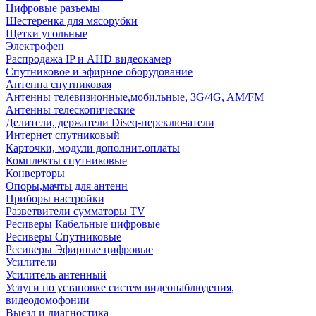
Цифровые разъемы
Шестеренка для мясорубки
Щетки угольные
Электрофен
Распродажа IP и AHD видеокамер
Спутниковое и эфирное оборудование
Антенна спутниковая
Антенны телевизионные,мобильные, 3G/4G, AM/FM
Антенны телескопические
Делители, держатели Diseq-переключатели
Интернет спутниковый
Карточки, модули дополнит.оплаты
Комплекты спутниковые
Конверторы
Опоры,мачты для антенн
Приборы настройки
Разветвители сумматоры TV
Ресиверы Кабельные цифровые
Ресиверы Спутниковые
Ресиверы Эфирные цифровые
Усилители
Усилитель антенный
Услуги по установке систем видеонаблюдения,
видеодомофонии
Выезд и диагностика