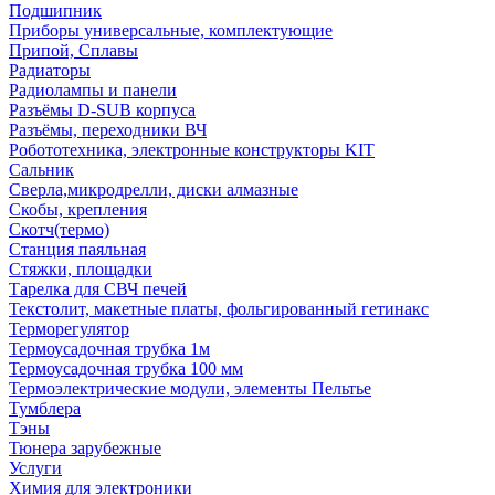
Подшипник
Приборы универсальные, комплектующие
Припой, Сплавы
Радиаторы
Радиолампы и панели
Разъёмы D-SUB корпуса
Разъёмы, переходники ВЧ
Робототехника, электронные конструкторы KIT
Сальник
Сверла,микродрелли, диски алмазные
Скобы, крепления
Скотч(термо)
Станция паяльная
Стяжки, площадки
Тарелка для СВЧ печей
Текстолит, макетные платы, фольгированный гетинакс
Терморегулятор
Термоусадочная трубка 1м
Термоусадочная трубка 100 мм
Термоэлектрические модули, элементы Пельтье
Тумблера
Тэны
Тюнера зарубежные
Услуги
Химия для электроники