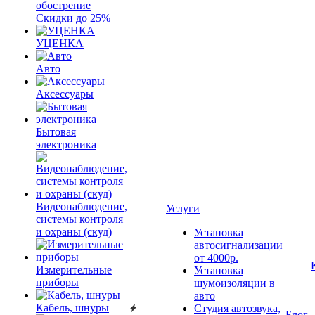
обострение
Скидки до 25%
УЦЕНКА
Авто
Аксессуары
Бытовая
электроника
Видеонаблюдение,
Услуги
системы контроля
и охраны (скуд)
Установка
автосигнализации
от 4000р.
Измерительные
Установка
приборы
шумоизоляции в
авто
Кабель, шнуры
Студия автозвука,
Блог