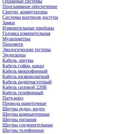
Охранные системы
Программное обеспечение
Свитчи, коммутаторы
Системы контроля доступа
Замки
Измерительные приборы
Головка измерительная
Мультиметры
Пирометр
Экологические тестеры
Эндоскопы
Кабель, шнуры
Кабель гофра, канал
Кабель микрофонный
Кабель низковольтный
Кабель радиочастотный
Кабель силовой 220В
Кабель телефонный
Патч-корд
Провода намоточные
Шнуры аудио, видео
Шнуры компьютерные
Шнуры питания
Шнуры соединительные
Шнуры телефонные