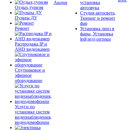
Акции
установка
Отдых,туризм
автозвука
Студия автосвета,
Пульты ДУ
Тюнинг и ремонт
фар
Ремонт
Установка линз в
фары, Установка
led(лед) оптики
Распродажа IP и
AHD видеокамер
Спутниковое и
эфирное
оборудование
Услуги по
установке систем
видеонаблюдения,
видеодомофонии