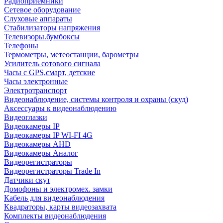
Радиоприемники
Сетевое оборудование
Слуховые аппараты
Стабилизаторы напряжения
Телевизоры.бумбоксы
Телефоны
Термометры, метеостанции, барометры
Усилитель сотового сигнала
Часы с GPS,смарт, детские
Часы электронные
Электротранспорт
Видеонаблюдение, системы контроля и охраны (скуд)
Аксессуары к видеонаблюдению
Видеоглазки
Видеокамеры IP
Видеокамеры IP WI-FI 4G
Видеокамеры AHD
Видеокамеры Аналог
Видеорегистраторы
Видеорегистраторы Trade In
Датчики скут
Домофоны и электромех. замки
Кабель для видеонаблюдения
Квадраторы, карты видеозахвата
Комплекты видеонаблюдения