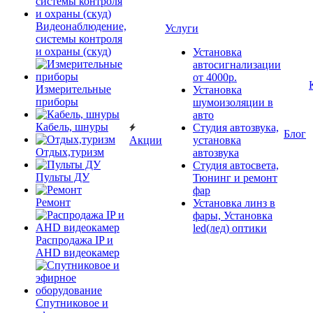
Видеонаблюдение,
Услуги
системы контроля
и охраны (скуд)
Установка
автосигнализации
от 4000р.
Измерительные
Установка
приборы
шумоизоляции в
авто
Кабель, шнуры
Студия автозвука,
Блог
Акции
установка
Отдых,туризм
автозвука
Студия автосвета,
Пульты ДУ
Тюнинг и ремонт
фар
Ремонт
Установка линз в
фары, Установка
led(лед) оптики
Распродажа IP и
AHD видеокамер
Спутниковое и