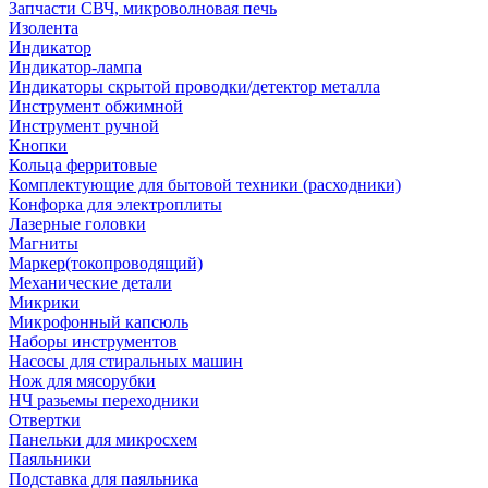
Запчасти СВЧ, микроволновая печь
Изолента
Индикатор
Индикатор-лампа
Индикаторы скрытой проводки/детектор металла
Инструмент обжимной
Инструмент ручной
Кнопки
Кольца ферритовые
Комплектующие для бытовой техники (расходники)
Конфорка для электроплиты
Лазерные головки
Магниты
Маркер(токопроводящий)
Механические детали
Микрики
Микрофонный капсюль
Наборы инструментов
Насосы для стиральных машин
Нож для мясорубки
НЧ разьемы переходники
Отвертки
Панельки для микросхем
Паяльники
Подставка для паяльника