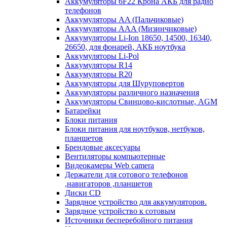
Аккумуляторы 6F22 Крона АКБ для радио
телефонов
Аккумуляторы AA (Пальчиковые)
Аккумуляторы AAA (Мизинчиковые)
Аккумуляторы Li-Ion 18650, 14500, 16340,
26650, для фонарей, АКБ ноутбука
Аккумуляторы Li-Pol
Аккумуляторы R14
Аккумуляторы R20
Аккумуляторы для Шуруповертов
Аккумуляторы различного назначения
Аккумуляторы Свинцово-кислотные, AGM
Батарейки
Блоки питания
Блоки питания для ноутбуков, нетбуков,
планшетов
Брендовые аксесуары
Вентиляторы компьютерные
Видеокамеры Web camera
Держатели для сотового телефонов
,навигаторов ,планшетов
Диски CD
Зарядное устройство для аккумуляторов.
Зарядное устройство к сотовым
Источники бесперебойного питания