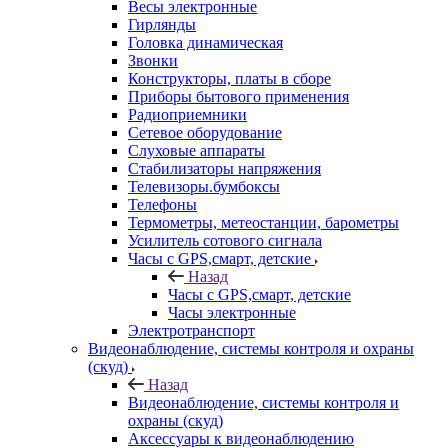
Весы электронные
Гирлянды
Головка динамическая
Звонки
Конструкторы, платы в сборе
Приборы бытового применения
Радиоприемники
Сетевое оборудование
Слуховые аппараты
Стабилизаторы напряжения
Телевизоры.бумбоксы
Телефоны
Термометры, метеостанции, барометры
Усилитель сотового сигнала
Часы с GPS,смарт, детские
Назад
Часы с GPS,смарт, детские
Часы электронные
Электротранспорт
Видеонаблюдение, системы контроля и охраны
(скуд)
Назад
Видеонаблюдение, системы контроля и
охраны (скуд)
Аксессуары к видеонаблюдению