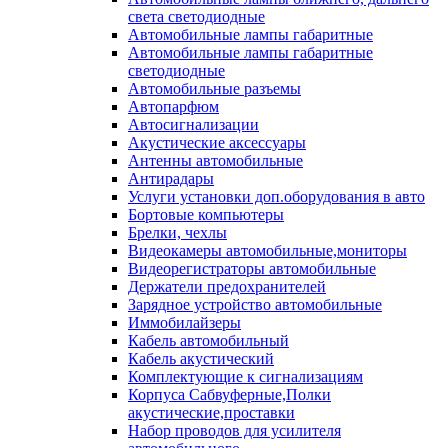
света светодиодные
Автомобильные лампы габаритные
Автомобильные лампы габаритные
светодиодные
Автомобильные разъемы
Автопарфюм
Автосигнализации
Акустические аксессуары
Антенны автомобильные
Антирадары
Услуги установки доп.оборудования в авто
Бортовые компьютеры
Брелки, чехлы
Видеокамеры автомобильные,мониторы
Видеорегистраторы автомобильные
Держатели предохранителей
Зарядное устройство автомобильные
Иммобилайзеры
Кабель автомобильный
Кабель акустический
Комплектующие к сигнализациям
Корпуса Сабвуферные,Полки
акустические,проставки
Набор проводов для усилителя