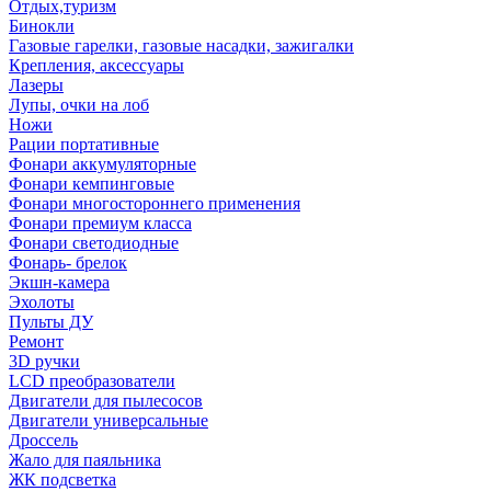
Отдых,туризм
Бинокли
Газовые гарелки, газовые насадки, зажигалки
Крепления, аксессуары
Лазеры
Лупы, очки на лоб
Ножи
Рации портативные
Фонари аккумуляторные
Фонари кемпинговые
Фонари многостороннего применения
Фонари премиум класса
Фонари светодиодные
Фонарь- брелок
Экшн-камера
Эхолоты
Пульты ДУ
Ремонт
3D ручки
LCD преобразователи
Двигатели для пылесосов
Двигатели универсальные
Дроссель
Жало для паяльника
ЖК подсветка