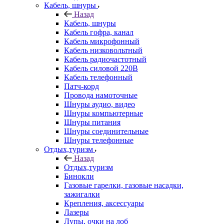
Кабель, шнуры
Назад
Кабель, шнуры
Кабель гофра, канал
Кабель микрофонный
Кабель низковольтный
Кабель радиочастотный
Кабель силовой 220В
Кабель телефонный
Патч-корд
Провода намоточные
Шнуры аудио, видео
Шнуры компьютерные
Шнуры питания
Шнуры соединительные
Шнуры телефонные
Отдых,туризм
Назад
Отдых,туризм
Бинокли
Газовые гарелки, газовые насадки,
зажигалки
Крепления, аксессуары
Лазеры
Лупы, очки на лоб