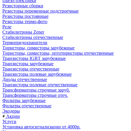
Пьезо-электрики
Резисторные сборки
Резисторы переменные подстроечные
Резисторы постоянные
Резисторы термо-фото
Реле
Стабилитроны Zener
Стабилитроны отечественные
Термопредохранители
Тиристоры, симисторы зарубежные
Тиристоры, симисторы, оптотиристоры отечественные
Транзисторы IGBT зарубежные
Транзисторы зарубежные
Транзисторы отечественные
Транзисторы полевые зарубежные
Диоды отечественные
Транзисторы полевые отечественные
Трансформаторы строчные заруб.
Трансформаторы строчные отеч.
Фильтры зарубежные
Фильтры отечественные
Экодеры
Акции
Услуги
Установка автосигнализации от 4000р.