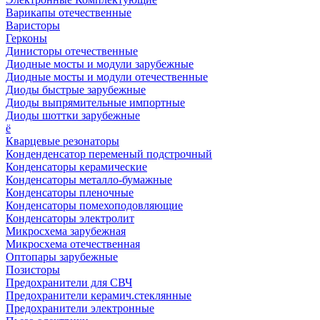
Варикапы отечественные
Варисторы
Герконы
Динисторы отечественные
Диодные мосты и модули зарубежные
Диодные мосты и модули отечественные
Диоды быстрые зарубежные
Диоды выпрямительные импортные
Диоды шоттки зарубежные
ё
Кварцевые резонаторы
Конденденсатор переменый подстрочный
Конденсаторы керамические
Конденсаторы металло-бумажные
Конденсаторы пленочные
Конденсаторы помехоподовляющие
Конденсаторы электролит
Микросхема зарубежная
Микросхема отечественная
Оптопары зарубежные
Позисторы
Предохранители для СВЧ
Предохранители керамич.стеклянные
Предохранители электронные