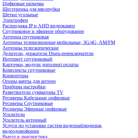
Цифровые разъемы
Шестеренка для мясорубки
Щетки угольные
Электрофен
Распродажа IP и AHD видеокамер
Спутниковое и эфирное оборудование
Антенна спутниковая
Антенны телевизионные,мобильные, 3G/4G, AM/FM
Антенны телескопические
Делители, держатели Diseq-переключатели
Интернет спутниковый
Карточки, модули дополнит.оплаты
Комплекты спутниковые
Конверторы
Опоры,мачты для антенн
Приборы настройки
Разветвители сумматоры TV
Ресиверы Кабельные цифровые
Ресиверы Спутниковые
Ресиверы Эфирные цифровые
Усилители
Усилитель антенный
Услуги по установке систем видеонаблюдения,
видеодомофонии
Выезд и диагностика