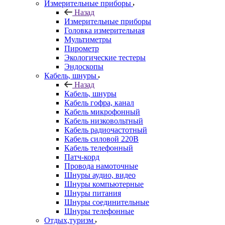
Измерительные приборы
Назад
Измерительные приборы
Головка измерительная
Мультиметры
Пирометр
Экологические тестеры
Эндоскопы
Кабель, шнуры
Назад
Кабель, шнуры
Кабель гофра, канал
Кабель микрофонный
Кабель низковольтный
Кабель радиочастотный
Кабель силовой 220В
Кабель телефонный
Патч-корд
Провода намоточные
Шнуры аудио, видео
Шнуры компьютерные
Шнуры питания
Шнуры соединительные
Шнуры телефонные
Отдых,туризм