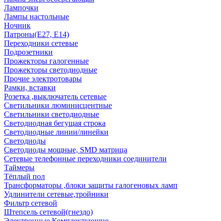
Лампочки
Лампы настольные
Ночник
Патроны(Е27, Е14)
Переходники сетевые
Подрозетники
Прожекторы галогенные
Прожекторы светодиодные
Прочие электротовары
Рамки, вставки
Розетка ,выключатель сетевые
Светильники люминисцентные
Светильники светодиодные
Светодиодная бегущая строка
Светодиодные линии/линейки
Светодиоды
Светодиоды мощные, SMD матрица
Сетевые телефонные переходники соединители
Таймеры
Тёплый пол
Трансформаторы ,блоки защиты галогеновых ламп
Удлинители сетевые,тройники
Фильтр сетевой
Штепсель сетевой(гнездо)
Электронные Комплектующие