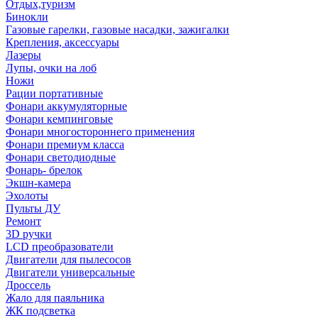
Отдых,туризм
Бинокли
Газовые гарелки, газовые насадки, зажигалки
Крепления, аксессуары
Лазеры
Лупы, очки на лоб
Ножи
Рации портативные
Фонари аккумуляторные
Фонари кемпинговые
Фонари многостороннего применения
Фонари премиум класса
Фонари светодиодные
Фонарь- брелок
Экшн-камера
Эхолоты
Пульты ДУ
Ремонт
3D ручки
LCD преобразователи
Двигатели для пылесосов
Двигатели универсальные
Дроссель
Жало для паяльника
ЖК подсветка