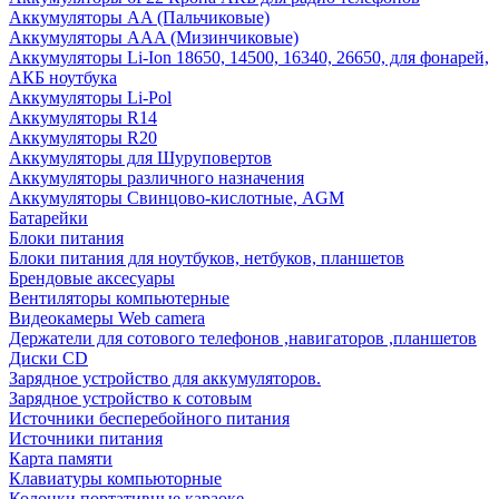
Аккумуляторы AA (Пальчиковые)
Аккумуляторы AAA (Мизинчиковые)
Аккумуляторы Li-Ion 18650, 14500, 16340, 26650, для фонарей,
АКБ ноутбука
Аккумуляторы Li-Pol
Аккумуляторы R14
Аккумуляторы R20
Аккумуляторы для Шуруповертов
Аккумуляторы различного назначения
Аккумуляторы Свинцово-кислотные, AGM
Батарейки
Блоки питания
Блоки питания для ноутбуков, нетбуков, планшетов
Брендовые аксесуары
Вентиляторы компьютерные
Видеокамеры Web camera
Держатели для сотового телефонов ,навигаторов ,планшетов
Диски CD
Зарядное устройство для аккумуляторов.
Зарядное устройство к сотовым
Источники бесперебойного питания
Источники питания
Карта памяти
Клавиатуры компьюторные
Колонки портативные караоке