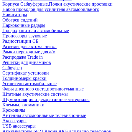
Корпуса Сабвуферные,Полки акустические,проставки
Набор проводов для усилителя автомобильного
Навигаторы
Обогрев сидений
Парковочные радары
Предохранители автомобильные
Процессоры звуковые
Радиостанции СБ
Разъемы для автомагнитол
Рамки переходные для а/м
Распродажа Trade in
Решетки для динамиков
Сабвуфер
Сертификат установки
Толщиномеры краски
Усилители автомобильные
Фары дневного света,противотуманные
Штатные акустические системы
Шумоизоляция и декоративные материалы
Клеммы, клеммники
Крокодилы
Антенны автомобильные телевизионные
Аксессуары
USB аксессуары
Аккумуляторы 6F22 Крона АКБ для радио телефонов