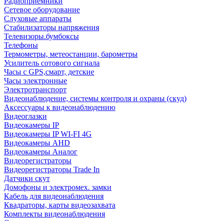
Радиоприемники
Сетевое оборудование
Слуховые аппараты
Стабилизаторы напряжения
Телевизоры.бумбоксы
Телефоны
Термометры, метеостанции, барометры
Усилитель сотового сигнала
Часы с GPS,смарт, детские
Часы электронные
Электротранспорт
Видеонаблюдение, системы контроля и охраны (скуд)
Аксессуары к видеонаблюдению
Видеоглазки
Видеокамеры IP
Видеокамеры IP WI-FI 4G
Видеокамеры AHD
Видеокамеры Аналог
Видеорегистраторы
Видеорегистраторы Trade In
Датчики скут
Домофоны и электромех. замки
Кабель для видеонаблюдения
Квадраторы, карты видеозахвата
Комплекты видеонаблюдения