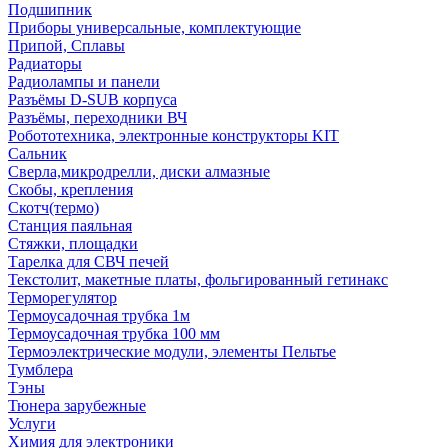
Подшипник
Приборы универсальные, комплектующие
Припой, Сплавы
Радиаторы
Радиолампы и панели
Разъёмы D-SUB корпуса
Разъёмы, переходники ВЧ
Робототехника, электронные конструкторы KIT
Сальник
Сверла,микродрелли, диски алмазные
Скобы, крепления
Скотч(термо)
Станция паяльная
Стяжки, площадки
Тарелка для СВЧ печей
Текстолит, макетные платы, фольгированный гетинакс
Терморегулятор
Термоусадочная трубка 1м
Термоусадочная трубка 100 мм
Термоэлектрические модули, элементы Пельтье
Тумблера
Тэны
Тюнера зарубежные
Услуги
Химия для электроники