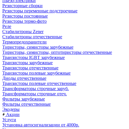
Пьезо-электрики
Резисторные сборки
Резисторы переменные подстроечные
Резисторы постоянные
Резисторы термо-фото
Реле
Стабилитроны Zener
Стабилитроны отечественные
Термопредохранители
Тиристоры, симисторы зарубежные
Тиристоры, симисторы, оптотиристоры отечественные
Транзисторы IGBT зарубежные
Транзисторы зарубежные
Транзисторы отечественные
Транзисторы полевые зарубежные
Диоды отечественные
Транзисторы полевые отечественные
Трансформаторы строчные заруб.
Трансформаторы строчные отеч.
Фильтры зарубежные
Фильтры отечественные
Экодеры
Акции
Услуги
Установка автосигнализации от 4000р.