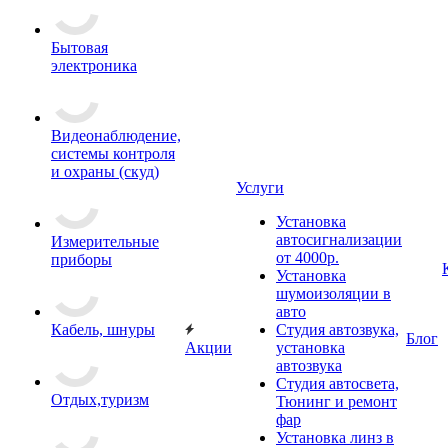
Бытовая
электроника
Видеонаблюдение,
системы контроля
и охраны (скуд)
Услуги
Установка
автосигнализации
Измерительные
от 4000р.
приборы
Установка
шумоизоляции в
авто
Кабель, шнуры
Студия автозвука,
Блог
Акции
установка
автозвука
Студия автосвета,
Отдых,туризм
Тюнинг и ремонт
фар
Установка линз в