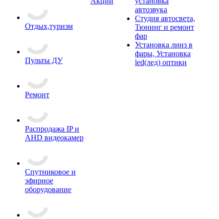
Акции
установка
автозвука
Студия автосвета,
Отдых,туризм
Тюнинг и ремонт
фар
Установка линз в
фары, Установка
Пульты ДУ
led(лед) оптики
Ремонт
Распродажа IP и
AHD видеокамер
Спутниковое и
эфирное
оборудование