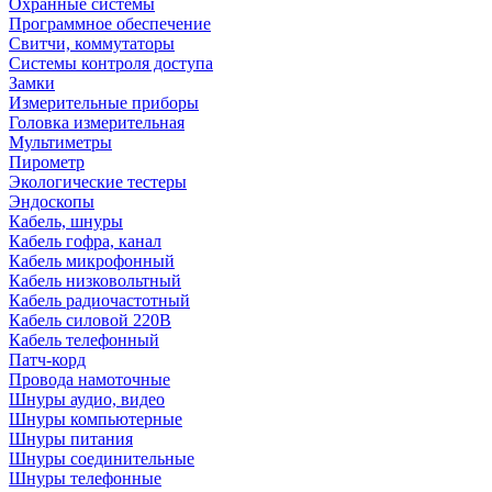
Охранные системы
Программное обеспечение
Свитчи, коммутаторы
Системы контроля доступа
Замки
Измерительные приборы
Головка измерительная
Мультиметры
Пирометр
Экологические тестеры
Эндоскопы
Кабель, шнуры
Кабель гофра, канал
Кабель микрофонный
Кабель низковольтный
Кабель радиочастотный
Кабель силовой 220В
Кабель телефонный
Патч-корд
Провода намоточные
Шнуры аудио, видео
Шнуры компьютерные
Шнуры питания
Шнуры соединительные
Шнуры телефонные