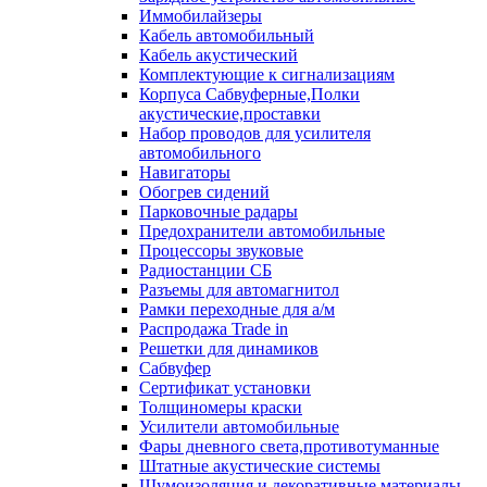
Иммобилайзеры
Кабель автомобильный
Кабель акустический
Комплектующие к сигнализациям
Корпуса Сабвуферные,Полки
акустические,проставки
Набор проводов для усилителя
автомобильного
Навигаторы
Обогрев сидений
Парковочные радары
Предохранители автомобильные
Процессоры звуковые
Радиостанции СБ
Разъемы для автомагнитол
Рамки переходные для а/м
Распродажа Trade in
Решетки для динамиков
Сабвуфер
Сертификат установки
Толщиномеры краски
Усилители автомобильные
Фары дневного света,противотуманные
Штатные акустические системы
Шумоизоляция и декоративные материалы