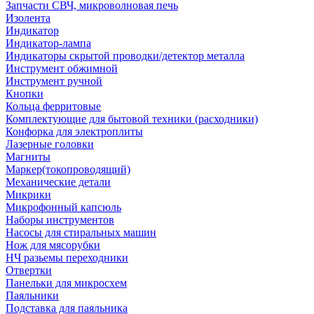
Запчасти СВЧ, микроволновая печь
Изолента
Индикатор
Индикатор-лампа
Индикаторы скрытой проводки/детектор металла
Инструмент обжимной
Инструмент ручной
Кнопки
Кольца ферритовые
Комплектующие для бытовой техники (расходники)
Конфорка для электроплиты
Лазерные головки
Магниты
Маркер(токопроводящий)
Механические детали
Микрики
Микрофонный капсюль
Наборы инструментов
Насосы для стиральных машин
Нож для мясорубки
НЧ разьемы переходники
Отвертки
Панельки для микросхем
Паяльники
Подставка для паяльника