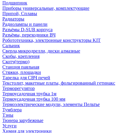
Подшипник
Приборы универсальные, комплектующие
Припой, Сплавы
Радиаторы
Радиолампы и панели
Разъёмы D-SUB корпуса
Разъёмы, переходники ВЧ
Робототехника, электронные конструкторы KIT
Сальник
Сверла,микродрелли, диски алмазные
Скобы, крепления
Скотч(термо)
Станция паяльная
Стяжки, площадки
Тарелка для СВЧ печей
Текстолит, макетные платы, фольгированный гетинакс
Терморегулятор
Термоусадочная трубка 1м
Термоусадочная трубка 100 мм
Термоэлектрические модули, элементы Пельтье
Тумблера
Тэны
Тюнера зарубежные
Услуги
Химия для электроники