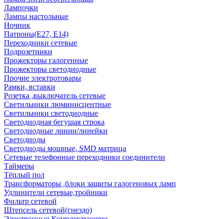
Лампочки
Лампы настольные
Ночник
Патроны(Е27, Е14)
Переходники сетевые
Подрозетники
Прожекторы галогенные
Прожекторы светодиодные
Прочие электротовары
Рамки, вставки
Розетка ,выключатель сетевые
Светильники люминисцентные
Светильники светодиодные
Светодиодная бегущая строка
Светодиодные линии/линейки
Светодиоды
Светодиоды мощные, SMD матрица
Сетевые телефонные переходники соединители
Таймеры
Тёплый пол
Трансформаторы ,блоки защиты галогеновых ламп
Удлинители сетевые,тройники
Фильтр сетевой
Штепсель сетевой(гнездо)
Электронные Комплектующие