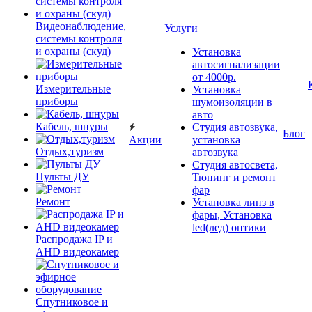
Видеонаблюдение,
Услуги
системы контроля
и охраны (скуд)
Установка
автосигнализации
от 4000р.
Измерительные
Установка
приборы
шумоизоляции в
авто
Кабель, шнуры
Студия автозвука,
Блог
Акции
установка
Отдых,туризм
автозвука
Студия автосвета,
Пульты ДУ
Тюнинг и ремонт
фар
Ремонт
Установка линз в
фары, Установка
led(лед) оптики
Распродажа IP и
AHD видеокамер
Спутниковое и