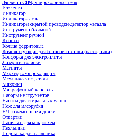
Запчасти СВЧ, микроволновая печь
Изолента
Индикатор
Индикатор-лампа
Индикаторы скрытой проводки/детектор металла
Инструмент обжимной
Инструмент ручной
Кнопки
Кольца ферритовые
Комплектующие для бытовой техники (расходники)
Конфорка для электроплиты
Лазерные головки
Магниты
Маркер(токопроводящий)
Механические детали
Микрики
Микрофонный капсюль
Наборы инструментов
Насосы для стиральных машин
Нож для мясорубки
НЧ разьемы переходники
Отвертки
Панельки для микросхем
Паяльники
Подставка для паяльника