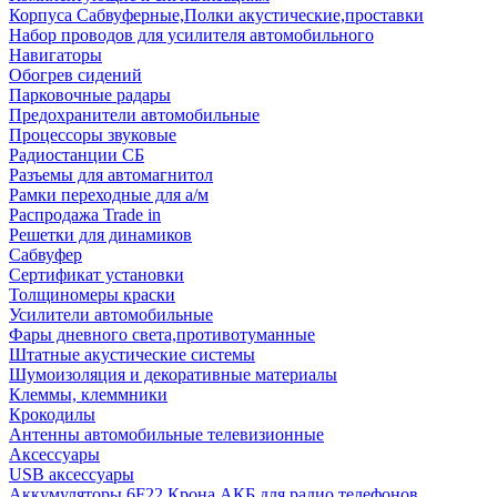
Корпуса Сабвуферные,Полки акустические,проставки
Набор проводов для усилителя автомобильного
Навигаторы
Обогрев сидений
Парковочные радары
Предохранители автомобильные
Процессоры звуковые
Радиостанции СБ
Разъемы для автомагнитол
Рамки переходные для а/м
Распродажа Trade in
Решетки для динамиков
Сабвуфер
Сертификат установки
Толщиномеры краски
Усилители автомобильные
Фары дневного света,противотуманные
Штатные акустические системы
Шумоизоляция и декоративные материалы
Клеммы, клеммники
Крокодилы
Антенны автомобильные телевизионные
Аксессуары
USB аксессуары
Аккумуляторы 6F22 Крона АКБ для радио телефонов