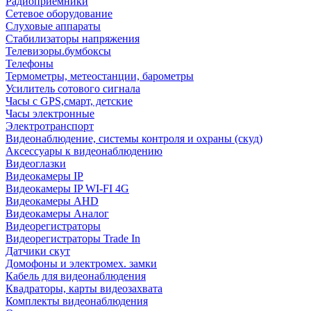
Радиоприемники
Сетевое оборудование
Слуховые аппараты
Стабилизаторы напряжения
Телевизоры.бумбоксы
Телефоны
Термометры, метеостанции, барометры
Усилитель сотового сигнала
Часы с GPS,смарт, детские
Часы электронные
Электротранспорт
Видеонаблюдение, системы контроля и охраны (скуд)
Аксессуары к видеонаблюдению
Видеоглазки
Видеокамеры IP
Видеокамеры IP WI-FI 4G
Видеокамеры AHD
Видеокамеры Аналог
Видеорегистраторы
Видеорегистраторы Trade In
Датчики скут
Домофоны и электромех. замки
Кабель для видеонаблюдения
Квадраторы, карты видеозахвата
Комплекты видеонаблюдения