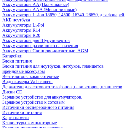
Аккумуляторы AA (Пальчиковые)
Аккумуляторы AAA (Мизинчиковые)
Аккумуляторы Li-Ion 18650, 14500, 16340, 26650, для фонарей,
АКБ ноутбука
Аккумуляторы Li-Pol
Аккумуляторы R14
Аккумуляторы R20
Аккумуляторы для Шуруповертов
Аккумуляторы различного назначения
Аккумуляторы Свинцово-кислотные, AGM
Батарейки
Блоки питания
Блоки питания для ноутбуков, нетбуков, планшетов
Брендовые аксесуары
Вентиляторы компьютерные
Видеокамеры Web camera
Держатели для сотового телефонов ,навигаторов ,планшетов
Диски CD
Зарядное устройство для аккумуляторов.
Зарядное устройство к сотовым
Источники бесперебойного питания
Источники питания
Карта памяти
Клавиатуры компьюторные
Колонки портативные караоке