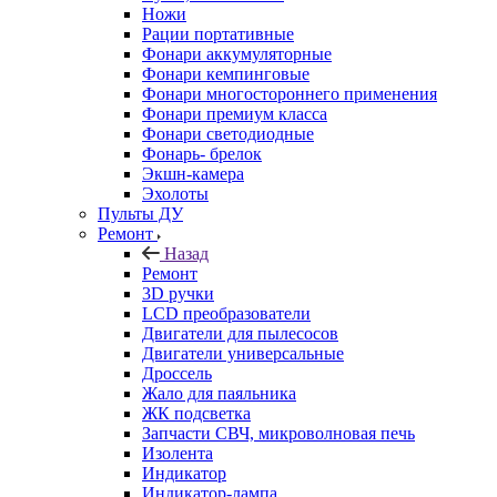
Ножи
Рации портативные
Фонари аккумуляторные
Фонари кемпинговые
Фонари многостороннего применения
Фонари премиум класса
Фонари светодиодные
Фонарь- брелок
Экшн-камера
Эхолоты
Пульты ДУ
Ремонт
Назад
Ремонт
3D ручки
LCD преобразователи
Двигатели для пылесосов
Двигатели универсальные
Дроссель
Жало для паяльника
ЖК подсветка
Запчасти СВЧ, микроволновая печь
Изолента
Индикатор
Индикатор-лампа