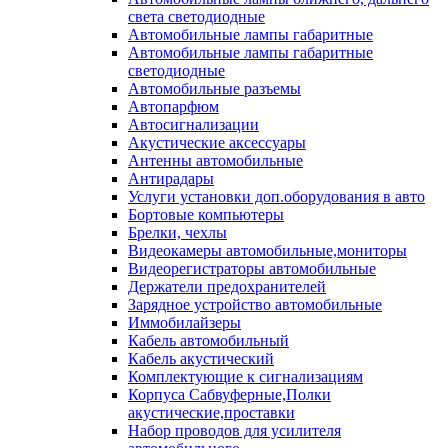
света светодиодные
Автомобильные лампы габаритные
Автомобильные лампы габаритные
светодиодные
Автомобильные разъемы
Автопарфюм
Автосигнализации
Акустические аксессуары
Антенны автомобильные
Антирадары
Услуги установки доп.оборудования в авто
Бортовые компьютеры
Брелки, чехлы
Видеокамеры автомобильные,мониторы
Видеорегистраторы автомобильные
Держатели предохранителей
Зарядное устройство автомобильные
Иммобилайзеры
Кабель автомобильный
Кабель акустический
Комплектующие к сигнализациям
Корпуса Сабвуферные,Полки
акустические,проставки
Набор проводов для усилителя