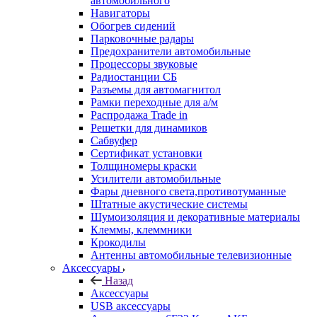
автомобильного
Навигаторы
Обогрев сидений
Парковочные радары
Предохранители автомобильные
Процессоры звуковые
Радиостанции СБ
Разъемы для автомагнитол
Рамки переходные для а/м
Распродажа Trade in
Решетки для динамиков
Сабвуфер
Сертификат установки
Толщиномеры краски
Усилители автомобильные
Фары дневного света,противотуманные
Штатные акустические системы
Шумоизоляция и декоративные материалы
Клеммы, клеммники
Крокодилы
Антенны автомобильные телевизионные
Аксессуары
Назад
Аксессуары
USB аксессуары