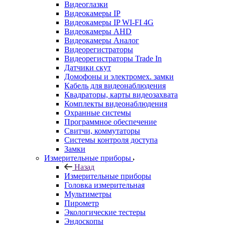
Видеоглазки
Видеокамеры IP
Видеокамеры IP WI-FI 4G
Видеокамеры AHD
Видеокамеры Аналог
Видеорегистраторы
Видеорегистраторы Trade In
Датчики скут
Домофоны и электромех. замки
Кабель для видеонаблюдения
Квадраторы, карты видеозахвата
Комплекты видеонаблюдения
Охранные системы
Программное обеспечение
Свитчи, коммутаторы
Системы контроля доступа
Замки
Измерительные приборы
Назад
Измерительные приборы
Головка измерительная
Мультиметры
Пирометр
Экологические тестеры
Эндоскопы