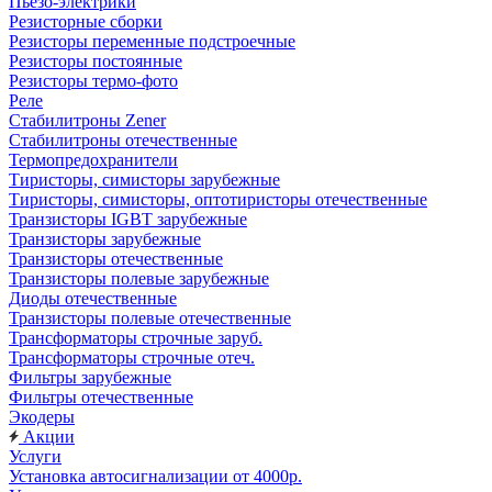
Пьезо-электрики
Резисторные сборки
Резисторы переменные подстроечные
Резисторы постоянные
Резисторы термо-фото
Реле
Стабилитроны Zener
Стабилитроны отечественные
Термопредохранители
Тиристоры, симисторы зарубежные
Тиристоры, симисторы, оптотиристоры отечественные
Транзисторы IGBT зарубежные
Транзисторы зарубежные
Транзисторы отечественные
Транзисторы полевые зарубежные
Диоды отечественные
Транзисторы полевые отечественные
Трансформаторы строчные заруб.
Трансформаторы строчные отеч.
Фильтры зарубежные
Фильтры отечественные
Экодеры
Акции
Услуги
Установка автосигнализации от 4000р.