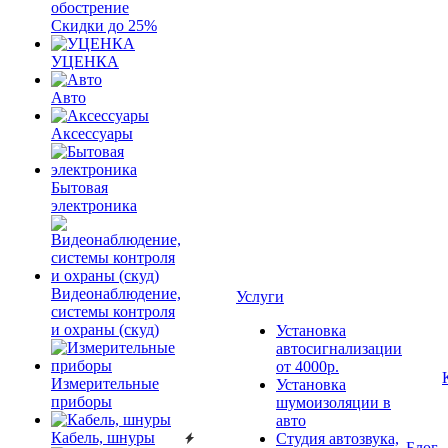
обострение
Скидки до 25%
УЦЕНКА
Авто
Аксессуары
Бытовая
электроника
Видеонаблюдение,
Услуги
системы контроля
и охраны (скуд)
Установка
автосигнализации
от 4000р.
Измерительные
Установка
приборы
шумоизоляции в
авто
Кабель, шнуры
Студия автозвука,
Блог