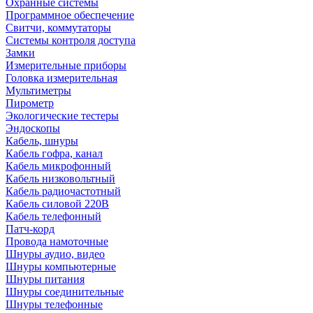
Охранные системы
Программное обеспечение
Свитчи, коммутаторы
Системы контроля доступа
Замки
Измерительные приборы
Головка измерительная
Мультиметры
Пирометр
Экологические тестеры
Эндоскопы
Кабель, шнуры
Кабель гофра, канал
Кабель микрофонный
Кабель низковольтный
Кабель радиочастотный
Кабель силовой 220В
Кабель телефонный
Патч-корд
Провода намоточные
Шнуры аудио, видео
Шнуры компьютерные
Шнуры питания
Шнуры соединительные
Шнуры телефонные