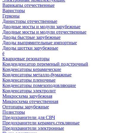
Варикапы отечественные
Варисторы
Герконы
Динисторы отечественные
Диодные мосты и модули зарубежные
Диодные мосты и модули отечественные
Диоды быстрые зарубежные
Диоды выпрямительные импортные
Диоды шоттки зарубежные
ё
Кварцевые резонаторы
Конденденсатор переменый подстрочный
Конденсаторы керамические
Конденсаторы металло-бумажные
Конденсаторы пленочные
Конденсаторы помехоподовляющие
Конденсаторы электролит
Микросхема зарубежная
Микросхема отечественная
Оптопары зарубежные
Позисторы
Предохранители для СВЧ
Предохранители керамич.стеклянные
Предохранители электронные