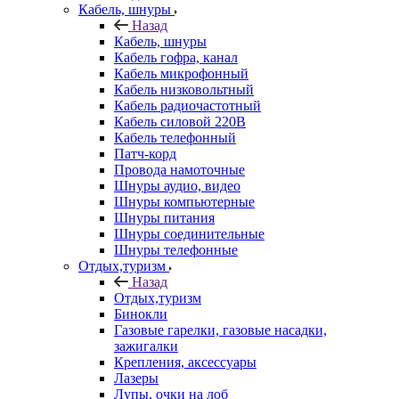
Кабель, шнуры
Назад
Кабель, шнуры
Кабель гофра, канал
Кабель микрофонный
Кабель низковольтный
Кабель радиочастотный
Кабель силовой 220В
Кабель телефонный
Патч-корд
Провода намоточные
Шнуры аудио, видео
Шнуры компьютерные
Шнуры питания
Шнуры соединительные
Шнуры телефонные
Отдых,туризм
Назад
Отдых,туризм
Бинокли
Газовые гарелки, газовые насадки,
зажигалки
Крепления, аксессуары
Лазеры
Лупы, очки на лоб