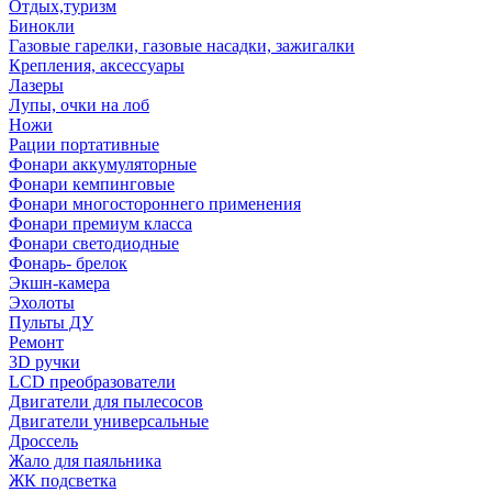
Отдых,туризм
Бинокли
Газовые гарелки, газовые насадки, зажигалки
Крепления, аксессуары
Лазеры
Лупы, очки на лоб
Ножи
Рации портативные
Фонари аккумуляторные
Фонари кемпинговые
Фонари многостороннего применения
Фонари премиум класса
Фонари светодиодные
Фонарь- брелок
Экшн-камера
Эхолоты
Пульты ДУ
Ремонт
3D ручки
LCD преобразователи
Двигатели для пылесосов
Двигатели универсальные
Дроссель
Жало для паяльника
ЖК подсветка