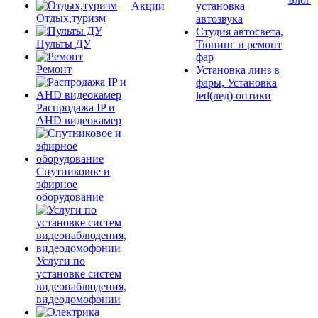
Акции
установка
Отдых,туризм
автозвука
Студия автосвета,
Пульты ДУ
Тюнинг и ремонт
фар
Ремонт
Установка линз в
фары, Установка
led(лед) оптики
Распродажа IP и
AHD видеокамер
Спутниковое и
эфирное
оборудование
Услуги по
установке систем
видеонаблюдения,
видеодомофонии