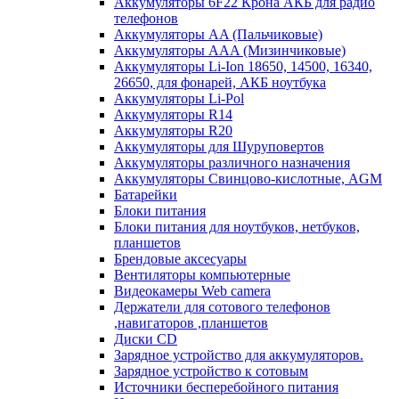
Аккумуляторы 6F22 Крона АКБ для радио
телефонов
Аккумуляторы AA (Пальчиковые)
Аккумуляторы AAA (Мизинчиковые)
Аккумуляторы Li-Ion 18650, 14500, 16340,
26650, для фонарей, АКБ ноутбука
Аккумуляторы Li-Pol
Аккумуляторы R14
Аккумуляторы R20
Аккумуляторы для Шуруповертов
Аккумуляторы различного назначения
Аккумуляторы Свинцово-кислотные, AGM
Батарейки
Блоки питания
Блоки питания для ноутбуков, нетбуков,
планшетов
Брендовые аксесуары
Вентиляторы компьютерные
Видеокамеры Web camera
Держатели для сотового телефонов
,навигаторов ,планшетов
Диски CD
Зарядное устройство для аккумуляторов.
Зарядное устройство к сотовым
Источники бесперебойного питания