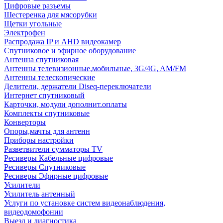
Цифровые разъемы
Шестеренка для мясорубки
Щетки угольные
Электрофен
Распродажа IP и AHD видеокамер
Спутниковое и эфирное оборудование
Антенна спутниковая
Антенны телевизионные,мобильные, 3G/4G, AM/FM
Антенны телескопические
Делители, держатели Diseq-переключатели
Интернет спутниковый
Карточки, модули дополнит.оплаты
Комплекты спутниковые
Конверторы
Опоры,мачты для антенн
Приборы настройки
Разветвители сумматоры TV
Ресиверы Кабельные цифровые
Ресиверы Спутниковые
Ресиверы Эфирные цифровые
Усилители
Усилитель антенный
Услуги по установке систем видеонаблюдения,
видеодомофонии
Выезд и диагностика