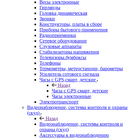
Весы электронные
Гирлянды
Головка динамическая
Звонки
Конструкторы, платы в сборе
Приборы бытового применения
Радиоприемники
Сетевое оборудование
Слуховые аппараты
Стабилизаторы напряжения
Телевизоры.бумбоксы
Телефоны
Термометры, метеостанции, барометры
Усилитель сотового сигнала
Часы с GPS,смарт, детские
Назад
Часы с GPS,смарт, детские
Часы электронные
Электротранспорт
Видеонаблюдение, системы контроля и охраны
(скуд)
Назад
Видеонаблюдение, системы контроля и
охраны (скуд)
Аксессуары к видеонаблюдению