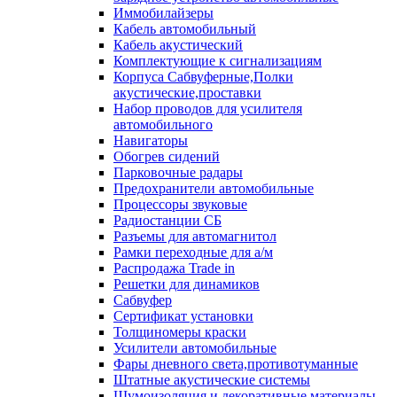
Иммобилайзеры
Кабель автомобильный
Кабель акустический
Комплектующие к сигнализациям
Корпуса Сабвуферные,Полки
акустические,проставки
Набор проводов для усилителя
автомобильного
Навигаторы
Обогрев сидений
Парковочные радары
Предохранители автомобильные
Процессоры звуковые
Радиостанции СБ
Разъемы для автомагнитол
Рамки переходные для а/м
Распродажа Trade in
Решетки для динамиков
Сабвуфер
Сертификат установки
Толщиномеры краски
Усилители автомобильные
Фары дневного света,противотуманные
Штатные акустические системы
Шумоизоляция и декоративные материалы