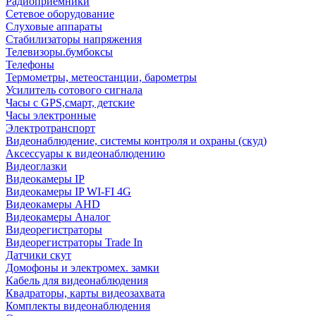
Радиоприемники
Сетевое оборудование
Слуховые аппараты
Стабилизаторы напряжения
Телевизоры.бумбоксы
Телефоны
Термометры, метеостанции, барометры
Усилитель сотового сигнала
Часы с GPS,смарт, детские
Часы электронные
Электротранспорт
Видеонаблюдение, системы контроля и охраны (скуд)
Аксессуары к видеонаблюдению
Видеоглазки
Видеокамеры IP
Видеокамеры IP WI-FI 4G
Видеокамеры AHD
Видеокамеры Аналог
Видеорегистраторы
Видеорегистраторы Trade In
Датчики скут
Домофоны и электромех. замки
Кабель для видеонаблюдения
Квадраторы, карты видеозахвата
Комплекты видеонаблюдения