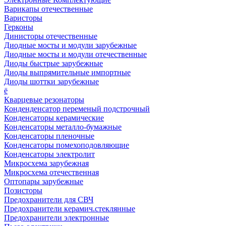
Варикапы отечественные
Варисторы
Герконы
Динисторы отечественные
Диодные мосты и модули зарубежные
Диодные мосты и модули отечественные
Диоды быстрые зарубежные
Диоды выпрямительные импортные
Диоды шоттки зарубежные
ё
Кварцевые резонаторы
Конденденсатор переменый подстрочный
Конденсаторы керамические
Конденсаторы металло-бумажные
Конденсаторы пленочные
Конденсаторы помехоподовляющие
Конденсаторы электролит
Микросхема зарубежная
Микросхема отечественная
Оптопары зарубежные
Позисторы
Предохранители для СВЧ
Предохранители керамич.стеклянные
Предохранители электронные