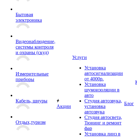
Бытовая
электроника
Видеонаблюдение,
системы контроля
и охраны (скуд)
Услуги
Установка
автосигнализации
Измерительные
от 4000р.
приборы
Установка
шумоизоляции в
авто
Кабель, шнуры
Студия автозвука,
Блог
Акции
установка
автозвука
Студия автосвета,
Отдых,туризм
Тюнинг и ремонт
фар
Установка линз в