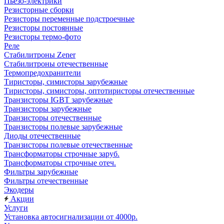
Пьезо-электрики
Резисторные сборки
Резисторы переменные подстроечные
Резисторы постоянные
Резисторы термо-фото
Реле
Стабилитроны Zener
Стабилитроны отечественные
Термопредохранители
Тиристоры, симисторы зарубежные
Тиристоры, симисторы, оптотиристоры отечественные
Транзисторы IGBT зарубежные
Транзисторы зарубежные
Транзисторы отечественные
Транзисторы полевые зарубежные
Диоды отечественные
Транзисторы полевые отечественные
Трансформаторы строчные заруб.
Трансформаторы строчные отеч.
Фильтры зарубежные
Фильтры отечественные
Экодеры
Акции
Услуги
Установка автосигнализации от 4000р.