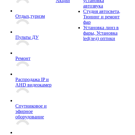
Акции
установка
автозвука
Студия автосвета,
Отдых,туризм
Тюнинг и ремонт
фар
Установка линз в
фары, Установка
Пульты ДУ
led(лед) оптики
Ремонт
Распродажа IP и
AHD видеокамер
Спутниковое и
эфирное
оборудование