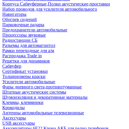
Корпуса Сабвуферные,Полки акустические,проставки
Набор проводов для усилителя автомобильного
Навигаторы
Обогрев сидений
Парковочные радары
Предохранители автомобильные
Процессоры звуковые
Радиостанции СБ
Разъемы для автомагнитол
Рамки переходные для а/м
Распродажа Trade in
Решетки для динамиков
Сабвуфер
Сертификат установки
Толщиномеры краски
Усилители автомобильные
Фары дневного света,противотуманные
Штатные акустические системы
Шумоизоляция и декоративные материалы
Клеммы, клеммники
Крокодилы
Антенны автомобильные телевизионные
Аксессуары
USB аксессуары
Аккумуляторы 6F22 Крона АКБ для радио телефонов