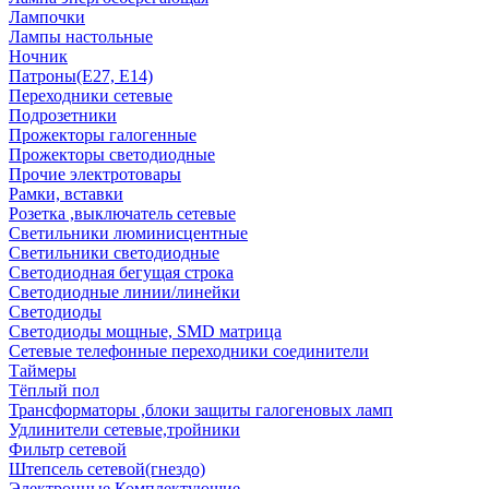
Лампочки
Лампы настольные
Ночник
Патроны(Е27, Е14)
Переходники сетевые
Подрозетники
Прожекторы галогенные
Прожекторы светодиодные
Прочие электротовары
Рамки, вставки
Розетка ,выключатель сетевые
Светильники люминисцентные
Светильники светодиодные
Светодиодная бегущая строка
Светодиодные линии/линейки
Светодиоды
Светодиоды мощные, SMD матрица
Сетевые телефонные переходники соединители
Таймеры
Тёплый пол
Трансформаторы ,блоки защиты галогеновых ламп
Удлинители сетевые,тройники
Фильтр сетевой
Штепсель сетевой(гнездо)
Электронные Комплектующие