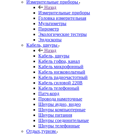
Измерительные приборы
Назад
Измерительные приборы
Головка измерительная
Мультиметры
Пирометр
Экологические тестеры
Эндоскопы
Кабель, шнуры
Назад
Кабель, шнуры
Кабель гофра, канал
Кабель микрофонный
Кабель низковольтный
Кабель радиочастотный
Кабель силовой 220В
Кабель телефонный
Патч-корд
Провода намоточные
Шнуры аудио, видео
Шнуры компьютерные
Шнуры питания
Шнуры соединительные
Шнуры телефонные
Отдых,туризм