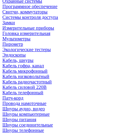
Охранные системы
Программное обеспечение
Свитчи, коммутаторы
Системы контроля доступа
Замки
Измерительные приборы
Головка измерительная
Мультиметры
Пирометр
Экологические тестеры
Эндоскопы
Кабель, шнуры
Кабель гофра, канал
Кабель микрофонный
Кабель низковольтный
Кабель радиочастотный
Кабель силовой 220В
Кабель телефонный
Патч-корд
Провода намоточные
Шнуры аудио, видео
Шнуры компьютерные
Шнуры питания
Шнуры соединительные
Шнуры телефонные