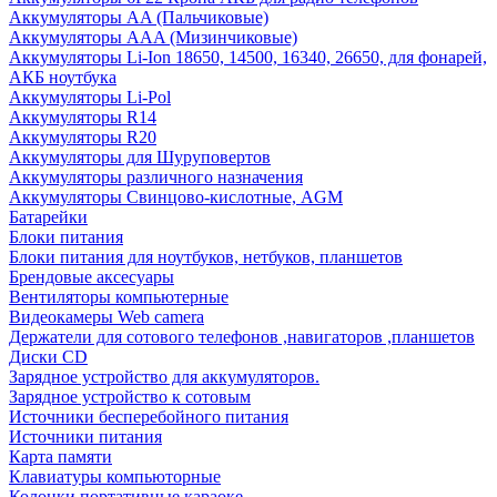
Аккумуляторы AA (Пальчиковые)
Аккумуляторы AAA (Мизинчиковые)
Аккумуляторы Li-Ion 18650, 14500, 16340, 26650, для фонарей,
АКБ ноутбука
Аккумуляторы Li-Pol
Аккумуляторы R14
Аккумуляторы R20
Аккумуляторы для Шуруповертов
Аккумуляторы различного назначения
Аккумуляторы Свинцово-кислотные, AGM
Батарейки
Блоки питания
Блоки питания для ноутбуков, нетбуков, планшетов
Брендовые аксесуары
Вентиляторы компьютерные
Видеокамеры Web camera
Держатели для сотового телефонов ,навигаторов ,планшетов
Диски CD
Зарядное устройство для аккумуляторов.
Зарядное устройство к сотовым
Источники бесперебойного питания
Источники питания
Карта памяти
Клавиатуры компьюторные
Колонки портативные караоке