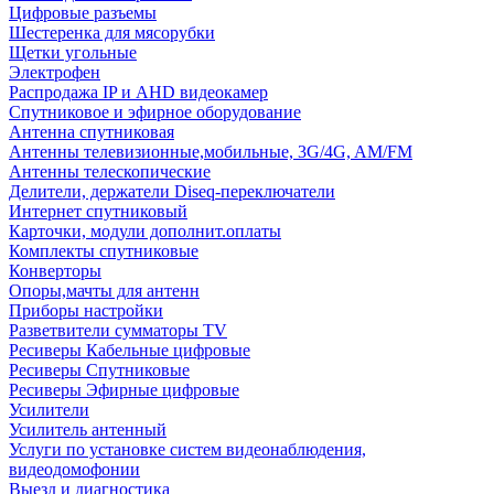
Цифровые разъемы
Шестеренка для мясорубки
Щетки угольные
Электрофен
Распродажа IP и AHD видеокамер
Спутниковое и эфирное оборудование
Антенна спутниковая
Антенны телевизионные,мобильные, 3G/4G, AM/FM
Антенны телескопические
Делители, держатели Diseq-переключатели
Интернет спутниковый
Карточки, модули дополнит.оплаты
Комплекты спутниковые
Конверторы
Опоры,мачты для антенн
Приборы настройки
Разветвители сумматоры TV
Ресиверы Кабельные цифровые
Ресиверы Спутниковые
Ресиверы Эфирные цифровые
Усилители
Усилитель антенный
Услуги по установке систем видеонаблюдения,
видеодомофонии
Выезд и диагностика