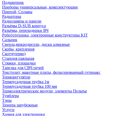
Подшипник
Приборы универсальные, комплектующие
Припой, Сплавы
Радиаторы
Радиолампы и панели
Разъёмы D-SUB корпуса
Разъёмы, переходники ВЧ
Робототехника, электронные конструкторы KIT
Сальник
Сверла,микродрелли, диски алмазные
Скобы, крепления
Скотч(термо)
Станция паяльная
Стяжки, площадки
Тарелка для СВЧ печей
Текстолит, макетные платы, фольгированный гетинакс
Терморегулятор
Термоусадочная трубка 1м
Термоусадочная трубка 100 мм
Термоэлектрические модули, элементы Пельтье
Тумблера
Тэны
Тюнера зарубежные
Услуги
Химия для электроники