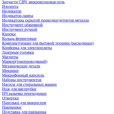
Запчасти СВЧ, микроволновая печь
Изолента
Индикатор
Индикатор-лампа
Индикаторы скрытой проводки/детектор металла
Инструмент обжимной
Инструмент ручной
Кнопки
Кольца ферритовые
Комплектующие для бытовой техники (расходники)
Конфорка для электроплиты
Лазерные головки
Магниты
Маркер(токопроводящий)
Механические детали
Микрики
Микрофонный капсюль
Наборы инструментов
Насосы для стиральных машин
Нож для мясорубки
НЧ разьемы переходники
Отвертки
Панельки для микросхем
Паяльники
Подставка для паяльника