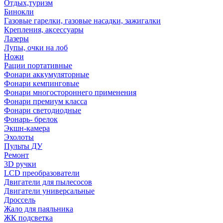
Отдых,туризм
Бинокли
Газовые гарелки, газовые насадки, зажигалки
Крепления, аксессуары
Лазеры
Лупы, очки на лоб
Ножи
Рации портативные
Фонари аккумуляторные
Фонари кемпинговые
Фонари многостороннего применения
Фонари премиум класса
Фонари светодиодные
Фонарь- брелок
Экшн-камера
Эхолоты
Пульты ДУ
Ремонт
3D ручки
LCD преобразователи
Двигатели для пылесосов
Двигатели универсальные
Дроссель
Жало для паяльника
ЖК подсветка