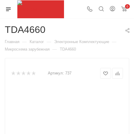
0
TDA4660
—
—
—
Главная
Каталог
Электронные Комплектующие
—
Микросхема зарубежная
TDA4660
Артикул:
737