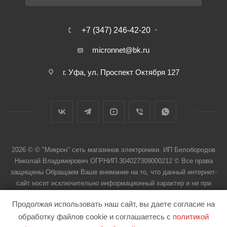
+7 (347) 246-42-20
micronnet@bk.ru
г. Уфа, ул. Проспект Октября 127
2026 © © "Микрон" сеть магазинов электроники. ИП Белобородов
Николай Владимирович ОГРНИП 304027309000212 © Все права
защищены Обращаем Ваше внимание на то, что данный интернет-
сайт носит исключительно информационный характер и ни при
каких условиях не является публичной офертой
Продолжая использовать наш сайт, вы даете согласие на
обработку файлов cookie и соглашаетесь с
политикой