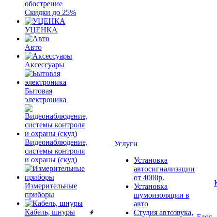
обострение
Скидки до 25%
УЦЕНКА
Авто
Аксессуары
Бытовая
электроника
Видеонаблюдение,
Услуги
системы контроля
и охраны (скуд)
Установка
автосигнализации
от 4000р.
Измерительные
Установка
приборы
шумоизоляции в
авто
Кабель, шнуры
Студия автозвука,
Блог