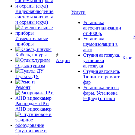
Видеонаблюдение,
Услуги
системы контроля
и охраны (скуд)
Установка
автосигнализации
от 4000р.
Измерительные
Установка
приборы
шумоизоляции в
авто
Кабель, шнуры
Студия автозвука,
Блог
Акции
установка
Отдых,туризм
автозвука
Студия автосвета,
Пульты ДУ
Тюнинг и ремонт
фар
Ремонт
Установка линз в
фары, Установка
led(лед) оптики
Распродажа IP и
AHD видеокамер
Спутниковое и