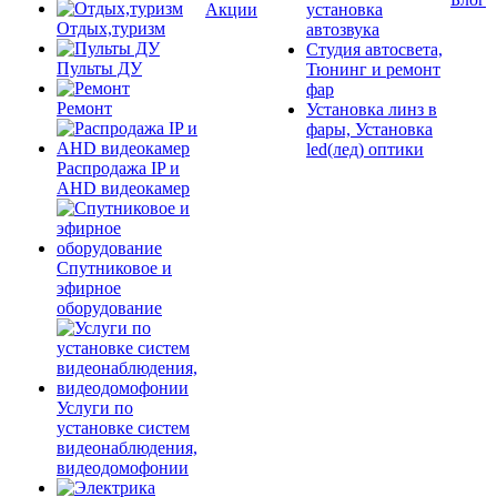
Акции
установка
Отдых,туризм
автозвука
Студия автосвета,
Пульты ДУ
Тюнинг и ремонт
фар
Ремонт
Установка линз в
фары, Установка
led(лед) оптики
Распродажа IP и
AHD видеокамер
Спутниковое и
эфирное
оборудование
Услуги по
установке систем
видеонаблюдения,
видеодомофонии