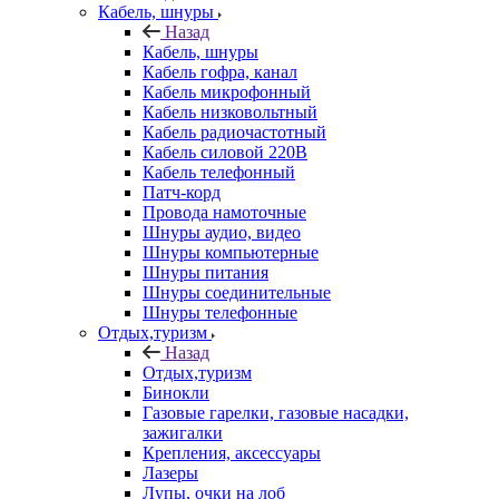
Кабель, шнуры
Назад
Кабель, шнуры
Кабель гофра, канал
Кабель микрофонный
Кабель низковольтный
Кабель радиочастотный
Кабель силовой 220В
Кабель телефонный
Патч-корд
Провода намоточные
Шнуры аудио, видео
Шнуры компьютерные
Шнуры питания
Шнуры соединительные
Шнуры телефонные
Отдых,туризм
Назад
Отдых,туризм
Бинокли
Газовые гарелки, газовые насадки,
зажигалки
Крепления, аксессуары
Лазеры
Лупы, очки на лоб