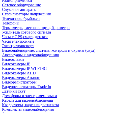
Радиоприемники
Сетевое оборудование
Слуховые аппараты
Стабилизаторы напряжения
Телевизоры.бумбоксы
Телефоны
Термометры, метеостанции, барометры
Усилитель сотового сигнала
Часы с GPS,смарт, детские
Часы электронные
Электротранспорт
Видеонаблюдение, системы контроля и охраны (скуд)
Аксессуары к видеонаблюдению
Видеоглазки
Видеокамеры IP
Видеокамеры IP WI-FI 4G
Видеокамеры AHD
Видеокамеры Аналог
Видеорегистраторы
Видеорегистраторы Trade In
Датчики скут
Домофоны и электромех. замки
Кабель для видеонаблюдения
Квадраторы, карты видеозахвата
Комплекты видеонаблюдения