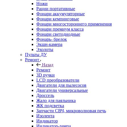
Ножи
Рации портативные
Фонари аккумуляторные
Фонари кемпинговые
Фонари многостороннего применения
Фонари премиум класса
Фонари светодиодные
Фонарь- брелок
Экшн-камера
Эхолоты
Пульты ДУ
Ремонт
Назад
Ремонт
3D ручки
LCD преобразователи
Двигатели для пылесосов
Двигатели универсальные
Дроссель
Жало для паяльника
ЖК подсветка
Запчасти СВЧ, микроволновая печь
Изолента
Индикатор
Индикатор-лампа