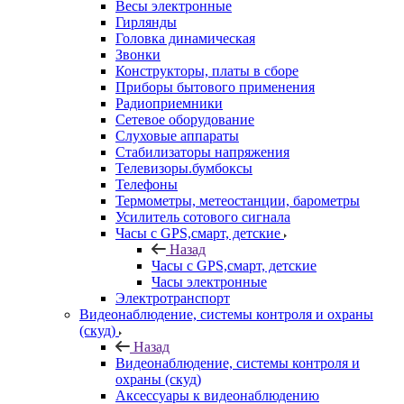
Весы электронные
Гирлянды
Головка динамическая
Звонки
Конструкторы, платы в сборе
Приборы бытового применения
Радиоприемники
Сетевое оборудование
Слуховые аппараты
Стабилизаторы напряжения
Телевизоры.бумбоксы
Телефоны
Термометры, метеостанции, барометры
Усилитель сотового сигнала
Часы с GPS,смарт, детские
Назад
Часы с GPS,смарт, детские
Часы электронные
Электротранспорт
Видеонаблюдение, системы контроля и охраны
(скуд)
Назад
Видеонаблюдение, системы контроля и
охраны (скуд)
Аксессуары к видеонаблюдению