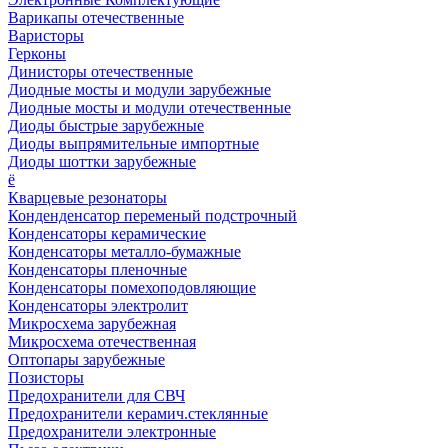
Варикапы отечественные
Варисторы
Герконы
Динисторы отечественные
Диодные мосты и модули зарубежные
Диодные мосты и модули отечественные
Диоды быстрые зарубежные
Диоды выпрямительные импортные
Диоды шоттки зарубежные
ё
Кварцевые резонаторы
Конденденсатор переменый подстрочный
Конденсаторы керамические
Конденсаторы металло-бумажные
Конденсаторы пленочные
Конденсаторы помехоподовляющие
Конденсаторы электролит
Микросхема зарубежная
Микросхема отечественная
Оптопары зарубежные
Позисторы
Предохранители для СВЧ
Предохранители керамич.стеклянные
Предохранители электронные