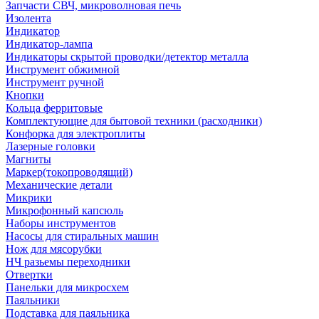
Запчасти СВЧ, микроволновая печь
Изолента
Индикатор
Индикатор-лампа
Индикаторы скрытой проводки/детектор металла
Инструмент обжимной
Инструмент ручной
Кнопки
Кольца ферритовые
Комплектующие для бытовой техники (расходники)
Конфорка для электроплиты
Лазерные головки
Магниты
Маркер(токопроводящий)
Механические детали
Микрики
Микрофонный капсюль
Наборы инструментов
Насосы для стиральных машин
Нож для мясорубки
НЧ разьемы переходники
Отвертки
Панельки для микросхем
Паяльники
Подставка для паяльника