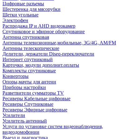
Цифровые разъемы
Шестеренка для мясорубки
Щетки угольные
Электрофен
Распродажа IP и AHD видеокамер
Спутниковое и эфирное оборудование
Антенна спутниковая
Антенны телевизионные,мобильные, 3G/4G, AM/FM
Антенны телескопические
Делители, держатели Diseq-переключатели
Интернет спутниковый
Карточки, модули дополнит.оплаты
Комплекты спутниковые
Конверторы
Опоры,мачты для антенн
Приборы настройки
Разветвители сумматоры TV
Ресиверы Кабельные цифровые
Ресиверы Спутниковые
Ресиверы Эфирные цифровые
Усилители
Усилитель антенный
Услуги по установке систем видеонаблюдения,
видеодомофонии
Выезд и диагностика