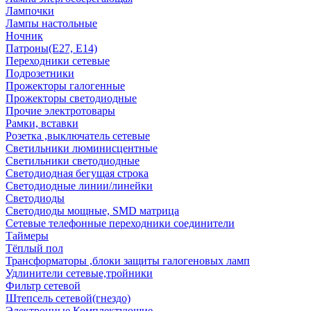
Лампочки
Лампы настольные
Ночник
Патроны(Е27, Е14)
Переходники сетевые
Подрозетники
Прожекторы галогенные
Прожекторы светодиодные
Прочие электротовары
Рамки, вставки
Розетка ,выключатель сетевые
Светильники люминисцентные
Светильники светодиодные
Светодиодная бегущая строка
Светодиодные линии/линейки
Светодиоды
Светодиоды мощные, SMD матрица
Сетевые телефонные переходники соединители
Таймеры
Тёплый пол
Трансформаторы ,блоки защиты галогеновых ламп
Удлинители сетевые,тройники
Фильтр сетевой
Штепсель сетевой(гнездо)
Электронные Комплектующие