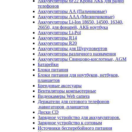
Аккумуляторы 6F22 Крона АКБ для радио
телефонов
Аккумуляторы AA (Пальчиковые)
Аккумуляторы AAA (Мизинчиковые)
Аккумуляторы Li-Ion 18650, 14500, 16340,
26650, для фонарей, АКБ ноутбука
Аккумуляторы Li-Pol
Аккумуляторы R14
Аккумуляторы R20
Аккумуляторы для Шуруповертов
Аккумуляторы различного назначения
Аккумуляторы Свинцово-кислотные, AGM
Батарейки
Блоки питания
Блоки питания для ноутбуков, нетбуков,
планшетов
Брендовые аксесуары
Вентиляторы компьютерные
Видеокамеры Web camera
Держатели для сотового телефонов
,навигаторов ,планшетов
Диски CD
Зарядное устройство для аккумуляторов.
Зарядное устройство к сотовым
Источники бесперебойного питания