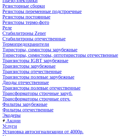
Пьезо-электрики
Резисторные сборки
Резисторы переменные подстроечные
Резисторы постоянные
Резисторы термо-фото
Реле
Стабилитроны Zener
Стабилитроны отечественные
Термопредохранители
Тиристоры, симисторы зарубежные
Тиристоры, симисторы, оптотиристоры отечественные
Транзисторы IGBT зарубежные
Транзисторы зарубежные
Транзисторы отечественные
Транзисторы полевые зарубежные
Диоды отечественные
Транзисторы полевые отечественные
Трансформаторы строчные заруб.
Трансформаторы строчные отеч.
Фильтры зарубежные
Фильтры отечественные
Экодеры
Акции
Услуги
Установка автосигнализации от 4000р.