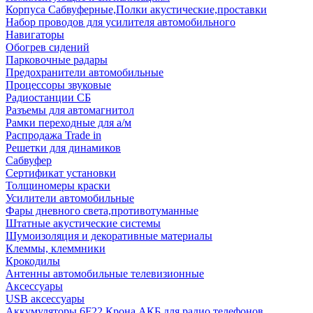
Корпуса Сабвуферные,Полки акустические,проставки
Набор проводов для усилителя автомобильного
Навигаторы
Обогрев сидений
Парковочные радары
Предохранители автомобильные
Процессоры звуковые
Радиостанции СБ
Разъемы для автомагнитол
Рамки переходные для а/м
Распродажа Trade in
Решетки для динамиков
Сабвуфер
Сертификат установки
Толщиномеры краски
Усилители автомобильные
Фары дневного света,противотуманные
Штатные акустические системы
Шумоизоляция и декоративные материалы
Клеммы, клеммники
Крокодилы
Антенны автомобильные телевизионные
Аксессуары
USB аксессуары
Аккумуляторы 6F22 Крона АКБ для радио телефонов