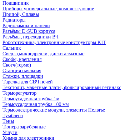
Подшипник
Приборы универсальные, комплектующие
Припой, Сплавы
Радиаторы
Радиолампы и панели
Разъёмы D-SUB корпуса
Разъёмы, переходники ВЧ
Робототехника, электронные конструкторы KIT
Сальник
Сверла,микродрелли, диски алмазные
Скобы, крепления
Скотч(термо)
Станция паяльная
Стяжки, площадки
Тарелка для СВЧ печей
Текстолит, макетные платы, фольгированный гетинакс
Терморегулятор
Термоусадочная трубка 1м
Термоусадочная трубка 100 мм
Термоэлектрические модули, элементы Пельтье
Тумблера
Тэны
Тюнера зарубежные
Услуги
Химия для электроники