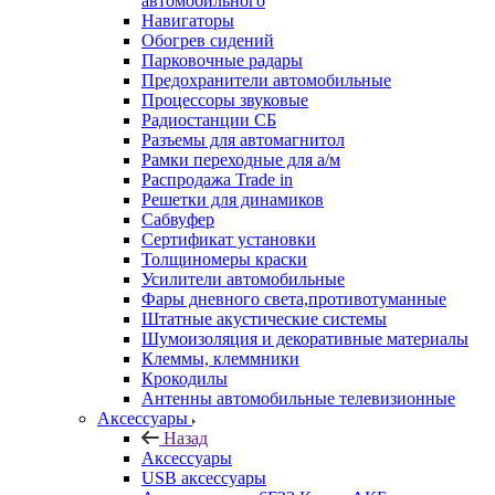
автомобильного
Навигаторы
Обогрев сидений
Парковочные радары
Предохранители автомобильные
Процессоры звуковые
Радиостанции СБ
Разъемы для автомагнитол
Рамки переходные для а/м
Распродажа Trade in
Решетки для динамиков
Сабвуфер
Сертификат установки
Толщиномеры краски
Усилители автомобильные
Фары дневного света,противотуманные
Штатные акустические системы
Шумоизоляция и декоративные материалы
Клеммы, клеммники
Крокодилы
Антенны автомобильные телевизионные
Аксессуары
Назад
Аксессуары
USB аксессуары