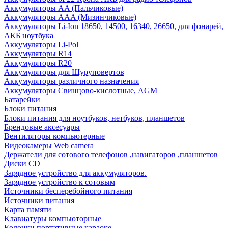
Аккумуляторы AA (Пальчиковые)
Аккумуляторы AAA (Мизинчиковые)
Аккумуляторы Li-Ion 18650, 14500, 16340, 26650, для фонарей,
АКБ ноутбука
Аккумуляторы Li-Pol
Аккумуляторы R14
Аккумуляторы R20
Аккумуляторы для Шуруповертов
Аккумуляторы различного назначения
Аккумуляторы Свинцово-кислотные, AGM
Батарейки
Блоки питания
Блоки питания для ноутбуков, нетбуков, планшетов
Брендовые аксесуары
Вентиляторы компьютерные
Видеокамеры Web camera
Держатели для сотового телефонов ,навигаторов ,планшетов
Диски CD
Зарядное устройство для аккумуляторов.
Зарядное устройство к сотовым
Источники бесперебойного питания
Источники питания
Карта памяти
Клавиатуры компьюторные
Колонки портативные караоке