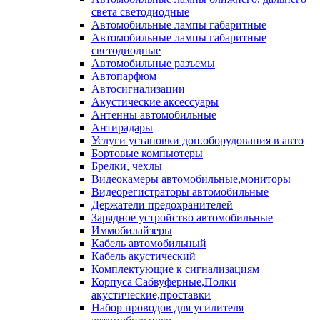
света светодиодные
Автомобильные лампы габаритные
Автомобильные лампы габаритные
светодиодные
Автомобильные разъемы
Автопарфюм
Автосигнализации
Акустические аксессуары
Антенны автомобильные
Антирадары
Услуги установки доп.оборудования в авто
Бортовые компьютеры
Брелки, чехлы
Видеокамеры автомобильные,мониторы
Видеорегистраторы автомобильные
Держатели предохранителей
Зарядное устройство автомобильные
Иммобилайзеры
Кабель автомобильный
Кабель акустический
Комплектующие к сигнализациям
Корпуса Сабвуферные,Полки
акустические,проставки
Набор проводов для усилителя