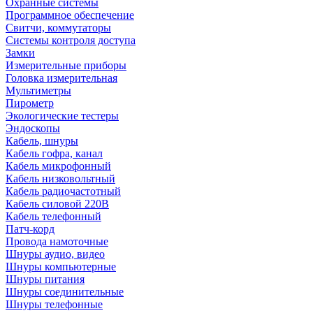
Охранные системы
Программное обеспечение
Свитчи, коммутаторы
Системы контроля доступа
Замки
Измерительные приборы
Головка измерительная
Мультиметры
Пирометр
Экологические тестеры
Эндоскопы
Кабель, шнуры
Кабель гофра, канал
Кабель микрофонный
Кабель низковольтный
Кабель радиочастотный
Кабель силовой 220В
Кабель телефонный
Патч-корд
Провода намоточные
Шнуры аудио, видео
Шнуры компьютерные
Шнуры питания
Шнуры соединительные
Шнуры телефонные