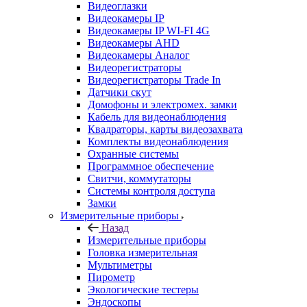
Видеоглазки
Видеокамеры IP
Видеокамеры IP WI-FI 4G
Видеокамеры AHD
Видеокамеры Аналог
Видеорегистраторы
Видеорегистраторы Trade In
Датчики скут
Домофоны и электромех. замки
Кабель для видеонаблюдения
Квадраторы, карты видеозахвата
Комплекты видеонаблюдения
Охранные системы
Программное обеспечение
Свитчи, коммутаторы
Системы контроля доступа
Замки
Измерительные приборы
Назад
Измерительные приборы
Головка измерительная
Мультиметры
Пирометр
Экологические тестеры
Эндоскопы