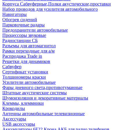
Корпуса Сабвуферные,Полки акустические,проставки
Набор проводов для усилителя автомобильного
Навигаторы
Обогрев сидений
Парковочные радары
Предохранители автомобильные
Процессоры звуковые
Радиостанции СБ
Разъемы для автомагнитол
Рамки переходные для а/м
Распродажа Trade in
Решетки для динамиков
Сабвуфер
Сертификат установки
Толщиномеры краски
Усилители автомобильные
Фары дневного света,противотуманные
Штатные акустические системы
Шумоизоляция и декоративные материалы
Клеммы, клеммники
Крокодилы
Антенны автомобильные телевизионные
Аксессуары
USB аксессуары
Аккумуляторы 6F22 Крона АКБ для радио телефонов