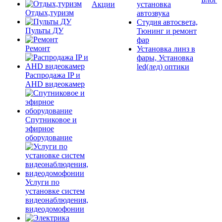
Акции
установка
Отдых,туризм
автозвука
Студия автосвета,
Пульты ДУ
Тюнинг и ремонт
фар
Ремонт
Установка линз в
фары, Установка
led(лед) оптики
Распродажа IP и
AHD видеокамер
Спутниковое и
эфирное
оборудование
Услуги по
установке систем
видеонаблюдения,
видеодомофонии