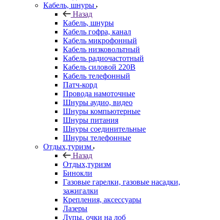
Кабель, шнуры
Назад
Кабель, шнуры
Кабель гофра, канал
Кабель микрофонный
Кабель низковольтный
Кабель радиочастотный
Кабель силовой 220В
Кабель телефонный
Патч-корд
Провода намоточные
Шнуры аудио, видео
Шнуры компьютерные
Шнуры питания
Шнуры соединительные
Шнуры телефонные
Отдых,туризм
Назад
Отдых,туризм
Бинокли
Газовые гарелки, газовые насадки,
зажигалки
Крепления, аксессуары
Лазеры
Лупы, очки на лоб