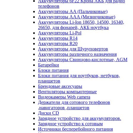
Аккумуляторы 6F22 Крона АКБ для радио
телефонов
Аккумуляторы AA (Пальчиковые)
Аккумуляторы AAA (Мизинчиковые)
Аккумуляторы Li-Ion 18650, 14500, 16340,
26650, для фонарей, АКБ ноутбука
Аккумуляторы Li-Pol
Аккумуляторы R14
Аккумуляторы R20
Аккумуляторы для Шуруповертов
Аккумуляторы различного назначения
Аккумуляторы Свинцово-кислотные, AGM
Батарейки
Блоки питания
Блоки питания для ноутбуков, нетбуков,
планшетов
Брендовые аксесуары
Вентиляторы компьютерные
Видеокамеры Web camera
Держатели для сотового телефонов
,навигаторов ,планшетов
Диски CD
Зарядное устройство для аккумуляторов.
Зарядное устройство к сотовым
Источники бесперебойного питания