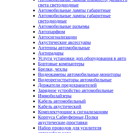
света светодиодные
Автомобильные лампы габаритные
Автомобильные лампы габаритные
светодиодные
Автомобильные разъемы
Автопарфюм
Автосигнализации
Акустические аксессуары
Антенны автомобильные
Антирадары
Услуги установки доп.оборудования в авто
Бортовые компьютеры
Брелки, чехлы
Видеокамеры автомобильные,мониторы
Видеорегистраторы автомобильные
Держатели предохранителей
Зарядное устройство автомобильные
Иммобилайзеры
Кабель автомобильный
Кабель акустический
Комплектующие к сигнализациям
Корпуса Сабвуферные,Полки
акустические,проставки
Набор проводов для усилителя