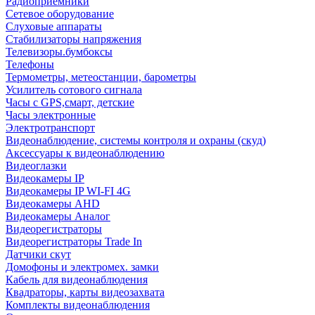
Радиоприемники
Сетевое оборудование
Слуховые аппараты
Стабилизаторы напряжения
Телевизоры.бумбоксы
Телефоны
Термометры, метеостанции, барометры
Усилитель сотового сигнала
Часы с GPS,смарт, детские
Часы электронные
Электротранспорт
Видеонаблюдение, системы контроля и охраны (скуд)
Аксессуары к видеонаблюдению
Видеоглазки
Видеокамеры IP
Видеокамеры IP WI-FI 4G
Видеокамеры AHD
Видеокамеры Аналог
Видеорегистраторы
Видеорегистраторы Trade In
Датчики скут
Домофоны и электромех. замки
Кабель для видеонаблюдения
Квадраторы, карты видеозахвата
Комплекты видеонаблюдения