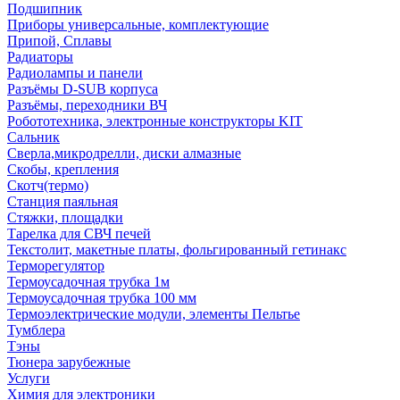
Подшипник
Приборы универсальные, комплектующие
Припой, Сплавы
Радиаторы
Радиолампы и панели
Разъёмы D-SUB корпуса
Разъёмы, переходники ВЧ
Робототехника, электронные конструкторы KIT
Сальник
Сверла,микродрелли, диски алмазные
Скобы, крепления
Скотч(термо)
Станция паяльная
Стяжки, площадки
Тарелка для СВЧ печей
Текстолит, макетные платы, фольгированный гетинакс
Терморегулятор
Термоусадочная трубка 1м
Термоусадочная трубка 100 мм
Термоэлектрические модули, элементы Пельтье
Тумблера
Тэны
Тюнера зарубежные
Услуги
Химия для электроники