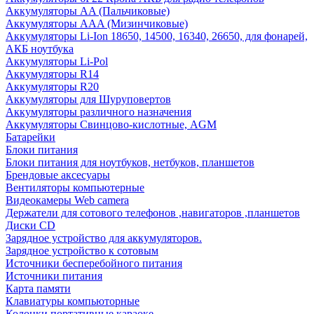
Аккумуляторы AA (Пальчиковые)
Аккумуляторы AAA (Мизинчиковые)
Аккумуляторы Li-Ion 18650, 14500, 16340, 26650, для фонарей,
АКБ ноутбука
Аккумуляторы Li-Pol
Аккумуляторы R14
Аккумуляторы R20
Аккумуляторы для Шуруповертов
Аккумуляторы различного назначения
Аккумуляторы Свинцово-кислотные, AGM
Батарейки
Блоки питания
Блоки питания для ноутбуков, нетбуков, планшетов
Брендовые аксесуары
Вентиляторы компьютерные
Видеокамеры Web camera
Держатели для сотового телефонов ,навигаторов ,планшетов
Диски CD
Зарядное устройство для аккумуляторов.
Зарядное устройство к сотовым
Источники бесперебойного питания
Источники питания
Карта памяти
Клавиатуры компьюторные
Колонки портативные караоке