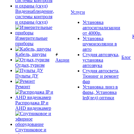
Видеонаблюдение,
Услуги
системы контроля
и охраны (скуд)
Установка
автосигнализации
от 4000р.
Измерительные
Установка
приборы
шумоизоляции в
авто
Кабель, шнуры
Студия автозвука,
Блог
Акции
установка
Отдых,туризм
автозвука
Студия автосвета,
Пульты ДУ
Тюнинг и ремонт
фар
Ремонт
Установка линз в
фары, Установка
led(лед) оптики
Распродажа IP и
AHD видеокамер
Спутниковое и