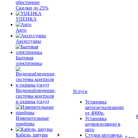
обострение
Скидки до 25%
УЦЕНКА
Авто
Аксессуары
Бытовая
электроника
Видеонаблюдение,
Услуги
системы контроля
и охраны (скуд)
Установка
автосигнализации
от 4000р.
Измерительные
Установка
приборы
шумоизоляции в
авто
Кабель, шнуры
Студия автозвука,
Блог