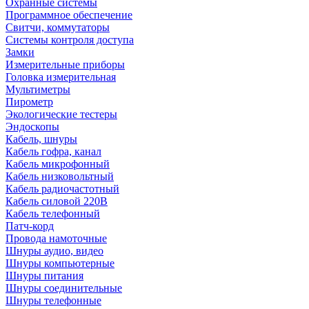
Охранные системы
Программное обеспечение
Свитчи, коммутаторы
Системы контроля доступа
Замки
Измерительные приборы
Головка измерительная
Мультиметры
Пирометр
Экологические тестеры
Эндоскопы
Кабель, шнуры
Кабель гофра, канал
Кабель микрофонный
Кабель низковольтный
Кабель радиочастотный
Кабель силовой 220В
Кабель телефонный
Патч-корд
Провода намоточные
Шнуры аудио, видео
Шнуры компьютерные
Шнуры питания
Шнуры соединительные
Шнуры телефонные