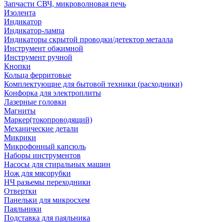
Запчасти СВЧ, микроволновая печь
Изолента
Индикатор
Индикатор-лампа
Индикаторы скрытой проводки/детектор металла
Инструмент обжимной
Инструмент ручной
Кнопки
Кольца ферритовые
Комплектующие для бытовой техники (расходники)
Конфорка для электроплиты
Лазерные головки
Магниты
Маркер(токопроводящий)
Механические детали
Микрики
Микрофонный капсюль
Наборы инструментов
Насосы для стиральных машин
Нож для мясорубки
НЧ разьемы переходники
Отвертки
Панельки для микросхем
Паяльники
Подставка для паяльника