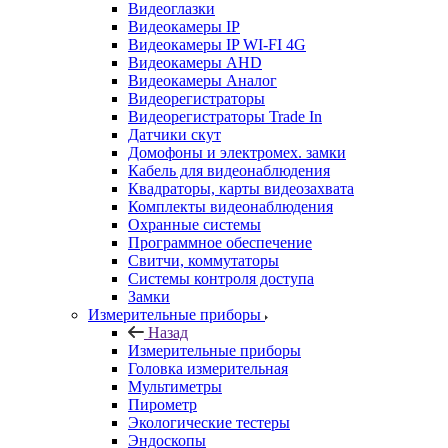
Видеоглазки
Видеокамеры IP
Видеокамеры IP WI-FI 4G
Видеокамеры AHD
Видеокамеры Аналог
Видеорегистраторы
Видеорегистраторы Trade In
Датчики скут
Домофоны и электромех. замки
Кабель для видеонаблюдения
Квадраторы, карты видеозахвата
Комплекты видеонаблюдения
Охранные системы
Программное обеспечение
Свитчи, коммутаторы
Системы контроля доступа
Замки
Измерительные приборы
Назад
Измерительные приборы
Головка измерительная
Мультиметры
Пирометр
Экологические тестеры
Эндоскопы