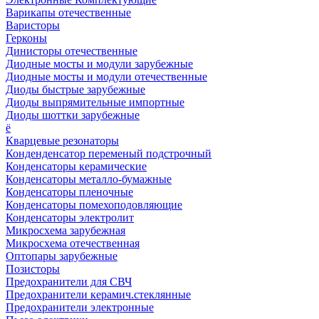
Варикапы отечественные
Варисторы
Герконы
Динисторы отечественные
Диодные мосты и модули зарубежные
Диодные мосты и модули отечественные
Диоды быстрые зарубежные
Диоды выпрямительные импортные
Диоды шоттки зарубежные
ё
Кварцевые резонаторы
Конденденсатор переменый подстрочный
Конденсаторы керамические
Конденсаторы металло-бумажные
Конденсаторы пленочные
Конденсаторы помехоподовляющие
Конденсаторы электролит
Микросхема зарубежная
Микросхема отечественная
Оптопары зарубежные
Позисторы
Предохранители для СВЧ
Предохранители керамич.стеклянные
Предохранители электронные