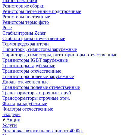
Пьезо-электрики
Резисторные сборки
Резисторы переменные подстроечные
Резисторы постоянные
Резисторы термо-фото
Реле
Стабилитроны Zener
Стабилитроны отечественные
Термопредохранители
Тиристоры, симисторы зарубежные
Тиристоры, симисторы, оптотиристоры отечественные
Транзисторы IGBT зарубежные
Транзисторы зарубежные
Транзисторы отечественные
Транзисторы полевые зарубежные
Диоды отечественные
Транзисторы полевые отечественные
Трансформаторы строчные заруб.
Трансформаторы строчные отеч.
Фильтры зарубежные
Фильтры отечественные
Экодеры
Акции
Услуги
Установка автосигнализации от 4000р.