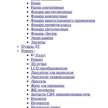
Ножи
Рации портативные
Фонари аккумуляторные
Фонари кемпинговые
Фонари многостороннего применения
Фонари премиум класса
Фонари светодиодные
Фонарь- брелок
Экшн-камера
Эхолоты
Пульты ДУ
Ремонт
Назад
Ремонт
3D ручки
LCD преобразователи
Двигатели для пылесосов
Двигатели универсальные
Дроссель
Жало для паяльника
ЖК подсветка
Запчасти СВЧ, микроволновая печь
Изолента
Индикатор
Индикатор-лампа