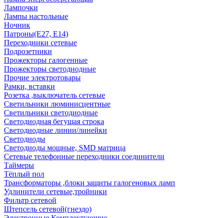
Лампочки
Лампы настольные
Ночник
Патроны(Е27, Е14)
Переходники сетевые
Подрозетники
Прожекторы галогенные
Прожекторы светодиодные
Прочие электротовары
Рамки, вставки
Розетка ,выключатель сетевые
Светильники люминисцентные
Светильники светодиодные
Светодиодная бегущая строка
Светодиодные линии/линейки
Светодиоды
Светодиоды мощные, SMD матрица
Сетевые телефонные переходники соединители
Таймеры
Тёплый пол
Трансформаторы ,блоки защиты галогеновых ламп
Удлинители сетевые,тройники
Фильтр сетевой
Штепсель сетевой(гнездо)
Электронные Комплектующие