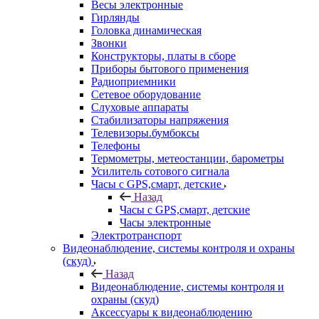
Весы электронные
Гирлянды
Головка динамическая
Звонки
Конструкторы, платы в сборе
Приборы бытового применения
Радиоприемники
Сетевое оборудование
Слуховые аппараты
Стабилизаторы напряжения
Телевизоры.бумбоксы
Телефоны
Термометры, метеостанции, барометры
Усилитель сотового сигнала
Часы с GPS,смарт, детские
Назад
Часы с GPS,смарт, детские
Часы электронные
Электротранспорт
Видеонаблюдение, системы контроля и охраны
(скуд)
Назад
Видеонаблюдение, системы контроля и
охраны (скуд)
Аксессуары к видеонаблюдению