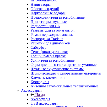
автомобильного
Навигаторы
Обогрев сидений
Парковочные радары
Предохранители автомобильные
Процессоры звуковые
Радиостанции СБ
Разъемы для автомагнитол
Рамки переходные для а/м
Распродажа Trade in
Решетки для динамиков
Сабвуфер
Сертификат установки
Толщиномеры краски
Усилители автомобильные
Фары дневного света,противотуманные
Штатные акустические системы
Шумоизоляция и декоративные материалы
Клеммы, клеммники
Крокодилы
Антенны автомобильные телевизионные
Аксессуары
Назад
Аксессуары
USB аксессуары