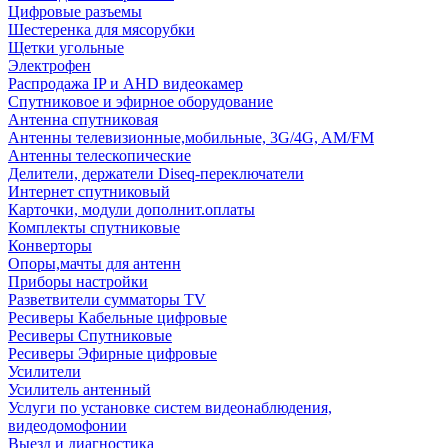
Цифровые разъемы
Шестеренка для мясорубки
Щетки угольные
Электрофен
Распродажа IP и AHD видеокамер
Спутниковое и эфирное оборудование
Антенна спутниковая
Антенны телевизионные,мобильные, 3G/4G, AM/FM
Антенны телескопические
Делители, держатели Diseq-переключатели
Интернет спутниковый
Карточки, модули дополнит.оплаты
Комплекты спутниковые
Конверторы
Опоры,мачты для антенн
Приборы настройки
Разветвители сумматоры TV
Ресиверы Кабельные цифровые
Ресиверы Спутниковые
Ресиверы Эфирные цифровые
Усилители
Усилитель антенный
Услуги по установке систем видеонаблюдения,
видеодомофонии
Выезд и диагностика