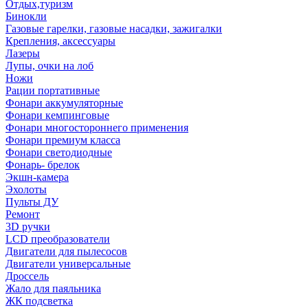
Отдых,туризм
Бинокли
Газовые гарелки, газовые насадки, зажигалки
Крепления, аксессуары
Лазеры
Лупы, очки на лоб
Ножи
Рации портативные
Фонари аккумуляторные
Фонари кемпинговые
Фонари многостороннего применения
Фонари премиум класса
Фонари светодиодные
Фонарь- брелок
Экшн-камера
Эхолоты
Пульты ДУ
Ремонт
3D ручки
LCD преобразователи
Двигатели для пылесосов
Двигатели универсальные
Дроссель
Жало для паяльника
ЖК подсветка