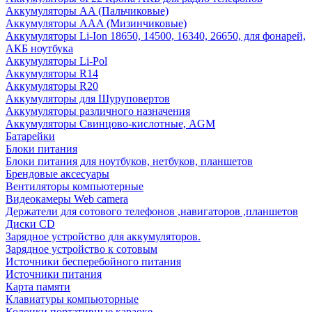
Аккумуляторы AA (Пальчиковые)
Аккумуляторы AAA (Мизинчиковые)
Аккумуляторы Li-Ion 18650, 14500, 16340, 26650, для фонарей,
АКБ ноутбука
Аккумуляторы Li-Pol
Аккумуляторы R14
Аккумуляторы R20
Аккумуляторы для Шуруповертов
Аккумуляторы различного назначения
Аккумуляторы Свинцово-кислотные, AGM
Батарейки
Блоки питания
Блоки питания для ноутбуков, нетбуков, планшетов
Брендовые аксесуары
Вентиляторы компьютерные
Видеокамеры Web camera
Держатели для сотового телефонов ,навигаторов ,планшетов
Диски CD
Зарядное устройство для аккумуляторов.
Зарядное устройство к сотовым
Источники бесперебойного питания
Источники питания
Карта памяти
Клавиатуры компьюторные
Колонки портативные караоке