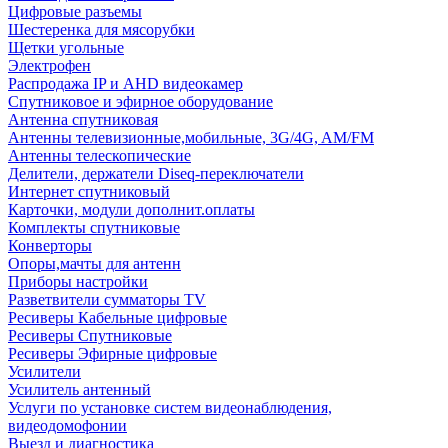
Цифровые разъемы
Шестеренка для мясорубки
Щетки угольные
Электрофен
Распродажа IP и AHD видеокамер
Спутниковое и эфирное оборудование
Антенна спутниковая
Антенны телевизионные,мобильные, 3G/4G, AM/FM
Антенны телескопические
Делители, держатели Diseq-переключатели
Интернет спутниковый
Карточки, модули дополнит.оплаты
Комплекты спутниковые
Конверторы
Опоры,мачты для антенн
Приборы настройки
Разветвители сумматоры TV
Ресиверы Кабельные цифровые
Ресиверы Спутниковые
Ресиверы Эфирные цифровые
Усилители
Усилитель антенный
Услуги по установке систем видеонаблюдения,
видеодомофонии
Выезд и диагностика