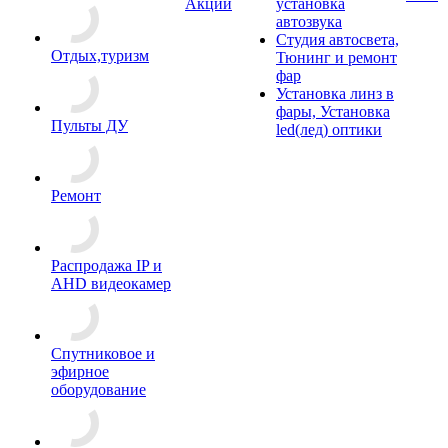
Акции
установка
автозвука
Студия автосвета,
Отдых,туризм
Тюнинг и ремонт
фар
Установка линз в
фары, Установка
Пульты ДУ
led(лед) оптики
Ремонт
Распродажа IP и
AHD видеокамер
Спутниковое и
эфирное
оборудование