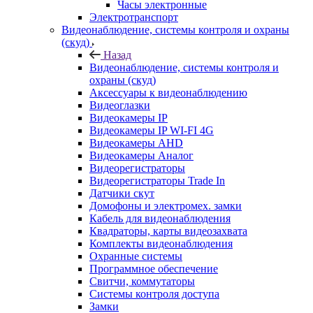
Часы электронные
Электротранспорт
Видеонаблюдение, системы контроля и охраны
(скуд)
Назад
Видеонаблюдение, системы контроля и
охраны (скуд)
Аксессуары к видеонаблюдению
Видеоглазки
Видеокамеры IP
Видеокамеры IP WI-FI 4G
Видеокамеры AHD
Видеокамеры Аналог
Видеорегистраторы
Видеорегистраторы Trade In
Датчики скут
Домофоны и электромех. замки
Кабель для видеонаблюдения
Квадраторы, карты видеозахвата
Комплекты видеонаблюдения
Охранные системы
Программное обеспечение
Свитчи, коммутаторы
Системы контроля доступа
Замки