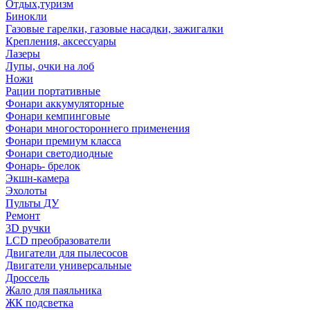
Отдых,туризм
Бинокли
Газовые гарелки, газовые насадки, зажигалки
Крепления, аксессуары
Лазеры
Лупы, очки на лоб
Ножи
Рации портативные
Фонари аккумуляторные
Фонари кемпинговые
Фонари многостороннего применения
Фонари премиум класса
Фонари светодиодные
Фонарь- брелок
Экшн-камера
Эхолоты
Пульты ДУ
Ремонт
3D ручки
LCD преобразователи
Двигатели для пылесосов
Двигатели универсальные
Дроссель
Жало для паяльника
ЖК подсветка