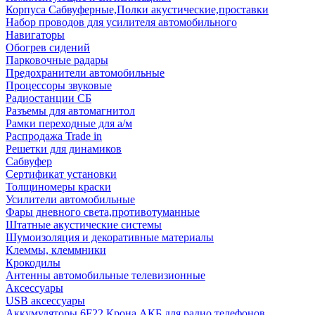
Корпуса Сабвуферные,Полки акустические,проставки
Набор проводов для усилителя автомобильного
Навигаторы
Обогрев сидений
Парковочные радары
Предохранители автомобильные
Процессоры звуковые
Радиостанции СБ
Разъемы для автомагнитол
Рамки переходные для а/м
Распродажа Trade in
Решетки для динамиков
Сабвуфер
Сертификат установки
Толщиномеры краски
Усилители автомобильные
Фары дневного света,противотуманные
Штатные акустические системы
Шумоизоляция и декоративные материалы
Клеммы, клеммники
Крокодилы
Антенны автомобильные телевизионные
Аксессуары
USB аксессуары
Аккумуляторы 6F22 Крона АКБ для радио телефонов