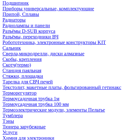
Подшипник
Приборы универсальные, комплектующие
Припой, Сплавы
Радиаторы
Радиолампы и панели
Разъёмы D-SUB корпуса
Разъёмы, переходники ВЧ
Робототехника, электронные конструкторы KIT
Сальник
Сверла,микродрелли, диски алмазные
Скобы, крепления
Скотч(термо)
Станция паяльная
Стяжки, площадки
Тарелка для СВЧ печей
Текстолит, макетные платы, фольгированный гетинакс
Терморегулятор
Термоусадочная трубка 1м
Термоусадочная трубка 100 мм
Термоэлектрические модули, элементы Пельтье
Тумблера
Тэны
Тюнера зарубежные
Услуги
Химия для электроники