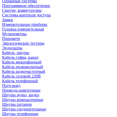
Охранные системы
Программное обеспечение
Свитчи, коммутаторы
Системы контроля доступа
Замки
Измерительные приборы
Головка измерительная
Мультиметры
Пирометр
Экологические тестеры
Эндоскопы
Кабель, шнуры
Кабель гофра, канал
Кабель микрофонный
Кабель низковольтный
Кабель радиочастотный
Кабель силовой 220В
Кабель телефонный
Патч-корд
Провода намоточные
Шнуры аудио, видео
Шнуры компьютерные
Шнуры питания
Шнуры соединительные
Шнуры телефонные