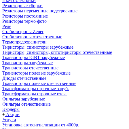
Пьезо-электрики
Резисторные сборки
Резисторы переменные подстроечные
Резисторы постоянные
Резисторы термо-фото
Реле
Стабилитроны Zener
Стабилитроны отечественные
Термопредохранители
Тиристоры, симисторы зарубежные
Тиристоры, симисторы, оптотиристоры отечественные
Транзисторы IGBT зарубежные
Транзисторы зарубежные
Транзисторы отечественные
Транзисторы полевые зарубежные
Диоды отечественные
Транзисторы полевые отечественные
Трансформаторы строчные заруб.
Трансформаторы строчные отеч.
Фильтры зарубежные
Фильтры отечественные
Экодеры
Акции
Услуги
Установка автосигнализации от 4000р.