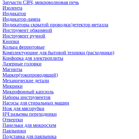
Запчасти СВЧ, микроволновая печь
Изолента
Индикатор
Индикатор-лампа
Индикаторы скрытой проводки/детектор металла
Инструмент обжимной
Инструмент ручной
Кнопки
Кольца ферритовые
Комплектующие для бытовой техники (расходники)
Конфорка для электроплиты
Лазерные головки
Магниты
Маркер(токопроводящий)
Механические детали
Микрики
Микрофонный капсюль
Наборы инструментов
Насосы для стиральных машин
Нож для мясорубки
НЧ разьемы переходники
Отвертки
Панельки для микросхем
Паяльники
Подставка для паяльника