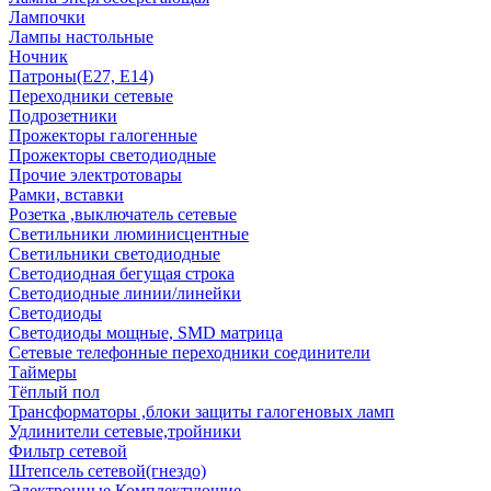
Лампочки
Лампы настольные
Ночник
Патроны(Е27, Е14)
Переходники сетевые
Подрозетники
Прожекторы галогенные
Прожекторы светодиодные
Прочие электротовары
Рамки, вставки
Розетка ,выключатель сетевые
Светильники люминисцентные
Светильники светодиодные
Светодиодная бегущая строка
Светодиодные линии/линейки
Светодиоды
Светодиоды мощные, SMD матрица
Сетевые телефонные переходники соединители
Таймеры
Тёплый пол
Трансформаторы ,блоки защиты галогеновых ламп
Удлинители сетевые,тройники
Фильтр сетевой
Штепсель сетевой(гнездо)
Электронные Комплектующие