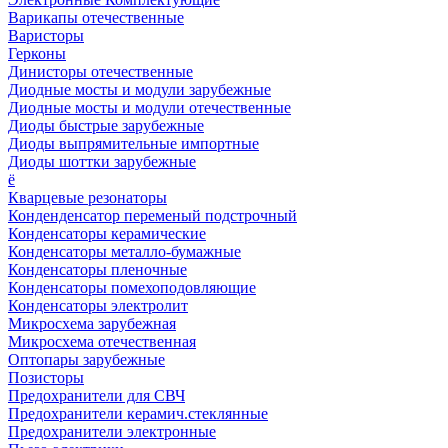
Варикапы отечественные
Варисторы
Герконы
Динисторы отечественные
Диодные мосты и модули зарубежные
Диодные мосты и модули отечественные
Диоды быстрые зарубежные
Диоды выпрямительные импортные
Диоды шоттки зарубежные
ё
Кварцевые резонаторы
Конденденсатор переменый подстрочный
Конденсаторы керамические
Конденсаторы металло-бумажные
Конденсаторы пленочные
Конденсаторы помехоподовляющие
Конденсаторы электролит
Микросхема зарубежная
Микросхема отечественная
Оптопары зарубежные
Позисторы
Предохранители для СВЧ
Предохранители керамич.стеклянные
Предохранители электронные