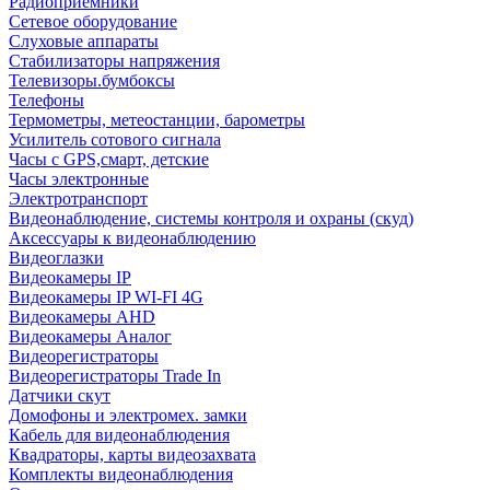
Радиоприемники
Сетевое оборудование
Слуховые аппараты
Стабилизаторы напряжения
Телевизоры.бумбоксы
Телефоны
Термометры, метеостанции, барометры
Усилитель сотового сигнала
Часы с GPS,смарт, детские
Часы электронные
Электротранспорт
Видеонаблюдение, системы контроля и охраны (скуд)
Аксессуары к видеонаблюдению
Видеоглазки
Видеокамеры IP
Видеокамеры IP WI-FI 4G
Видеокамеры AHD
Видеокамеры Аналог
Видеорегистраторы
Видеорегистраторы Trade In
Датчики скут
Домофоны и электромех. замки
Кабель для видеонаблюдения
Квадраторы, карты видеозахвата
Комплекты видеонаблюдения