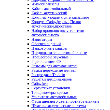
Иммобилайзеры
Кабель автомобильный
Кабель акустический
Комплектующие к сигнализациям
Корпуса Сабвуферные,Полки
акустические,проставки
Набор проводов для усилителя
автомобильного
Навигаторы
Обогрев сидений
Парковочные радары
Предохранители автомобильные
Процессоры звуковые
Радиостанции СБ
Разъемы для автомагнитол
Рамки переходные для а/м
Распродажа Trade in
Решетки для динамиков
Сабвуфер
Сертификат установки
Толщиномеры краски
Усилители автомобильные
Фары дневного света,противотуманные
Штатные акустические системы