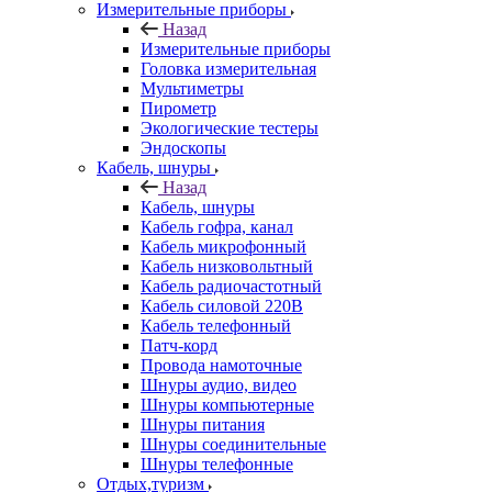
Измерительные приборы
Назад
Измерительные приборы
Головка измерительная
Мультиметры
Пирометр
Экологические тестеры
Эндоскопы
Кабель, шнуры
Назад
Кабель, шнуры
Кабель гофра, канал
Кабель микрофонный
Кабель низковольтный
Кабель радиочастотный
Кабель силовой 220В
Кабель телефонный
Патч-корд
Провода намоточные
Шнуры аудио, видео
Шнуры компьютерные
Шнуры питания
Шнуры соединительные
Шнуры телефонные
Отдых,туризм