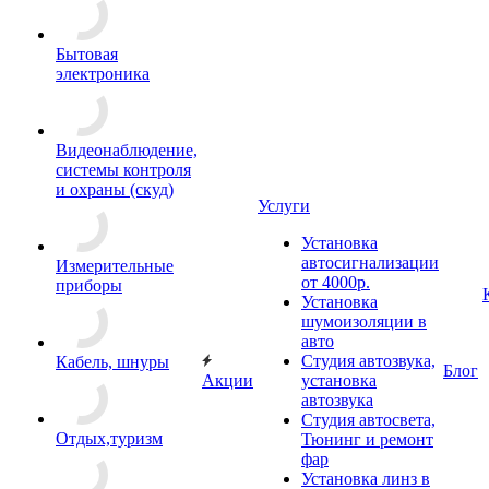
Бытовая
электроника
Видеонаблюдение,
системы контроля
и охраны (скуд)
Услуги
Установка
автосигнализации
Измерительные
от 4000р.
приборы
Установка
шумоизоляции в
авто
Студия автозвука,
Кабель, шнуры
Блог
Акции
установка
автозвука
Студия автосвета,
Отдых,туризм
Тюнинг и ремонт
фар
Установка линз в