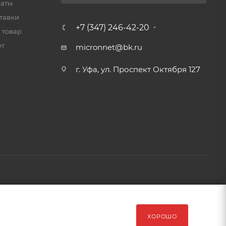
латы
тавки
+7 (347) 246-42-20
 товар
ет
micronnet@bk.ru
г. Уфа, ул. Проспект Октября 127
рава защищены Обращаем Ваше внимание на то, что данный
ХОРОШО