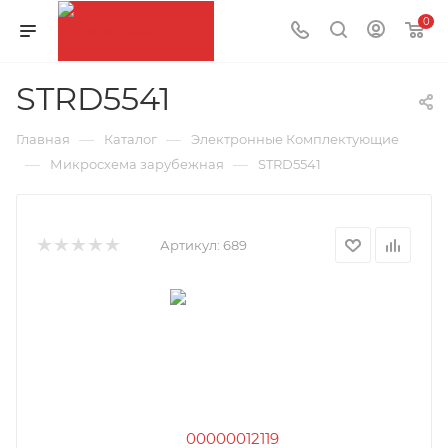
0
STRD5541
—
—
Главная
Каталог
Электронные Комплектующие
—
—
Микросхема зарубежная
STRD5541
Артикул:
689