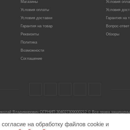
Магазины
Условия опл
Условия оплаты
Условия дост
Условия доставки
Гарантия на 
Гарантия на товар
Вопрос-ответ
Реквизиты
Обзоры
Политика
Возможности
Соглашение
Николай Владимирович ОГРНИП 304027309000212 © Все права защищены 
 не является публичной офертой
 согласие на обработку файлов cookie и