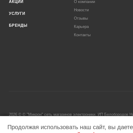
АКЦИИ
О компании
Новости
УСЛУГИ
Отзывы
БРЕНДЫ
Карьера
Контакты
2026 © © "Микрон" сеть магазинов электроники. ИП Белобородов 
исключительно информационный характер и ни при каких условиях
Продолжая использовать наш сайт, вы даете