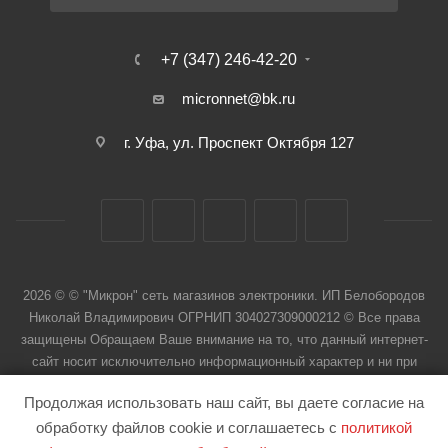
+7 (347) 246-42-20
micronnet@bk.ru
г. Уфа, ул. Проспект Октября 127
2026 © © "Микрон" сеть магазинов электроники. ИП Белобородов
Николай Владимирович ОГРНИП 304027309000212 © Все права
защищены Обращаем Ваше внимание на то, что данный интернет-
сайт носит исключительно информационный характер и ни при
каких условиях не является публичной офертой
Продолжая использовать наш сайт, вы даете согласие на
обработку файлов cookie и соглашаетесь с
политикой