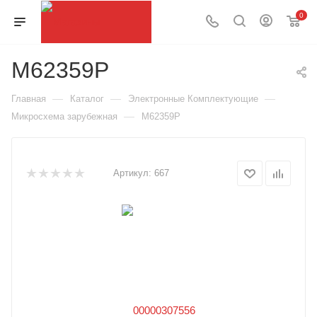
0
M62359P
—
—
—
Главная
Каталог
Электронные Комплектующие
—
Микросхема зарубежная
M62359P
Артикул:
667