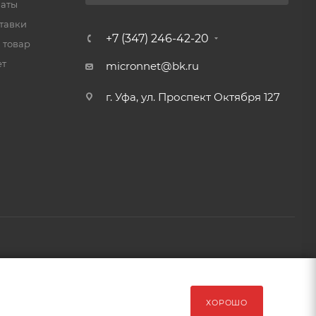
латы
тавки
+7 (347) 246-42-20
 товар
ет
micronnet@bk.ru
г. Уфа, ул. Проспект Октября 127
рава защищены Обращаем Ваше внимание на то, что данный
ХОРОШО