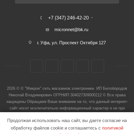
+7 (347) 246-42-20
micronnet@bk.ru
г. Уфа, ул. Проспект Октября 127
2026 © © "Микрон" сеть магазинов электроники. ИП Белобородов
Николай Владимирович ОГРНИП 304027309000212 © Все права
защищены Обращаем Ваше внимание на то, что данный интернет-
сайт носит исключительно информационный характер и ни при
каких условиях не является публичной офертой
Продолжая использовать наш сайт, вы даете согласие на
обработку файлов cookie и соглашаетесь с
политикой