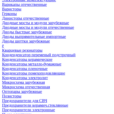
Варикапы отечественные
Варисторы
Герконы
Динисторы отечественные
Диодные мосты и модули зарубежные
Диодные мосты и модули отечественные
Диоды быстрые зарубежные
Диоды выпрямительные импортные
Диоды шоттки зарубежные
ё
Кварцевые резонаторы
Конденденсатор переменый подстрочный
Конденсаторы керамические
Конденсаторы металло-бумажные
Конденсаторы пленочные
Конденсаторы помехоподовляющие
Конденсаторы электролит
Микросхема зарубежная
Микросхема отечественная
Оптопары зарубежные
Позисторы
Предохранители для СВЧ
Предохранители керамич.стеклянные
Предохранители электронные