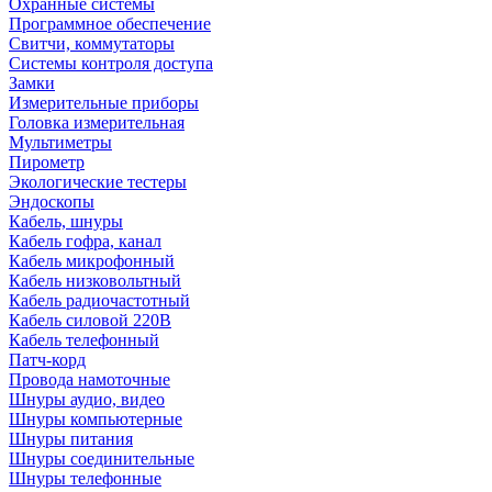
Охранные системы
Программное обеспечение
Свитчи, коммутаторы
Системы контроля доступа
Замки
Измерительные приборы
Головка измерительная
Мультиметры
Пирометр
Экологические тестеры
Эндоскопы
Кабель, шнуры
Кабель гофра, канал
Кабель микрофонный
Кабель низковольтный
Кабель радиочастотный
Кабель силовой 220В
Кабель телефонный
Патч-корд
Провода намоточные
Шнуры аудио, видео
Шнуры компьютерные
Шнуры питания
Шнуры соединительные
Шнуры телефонные