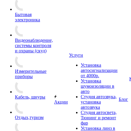
Бытовая
электроника
Видеонаблюдение,
системы контроля
и охраны (скуд)
Услуги
Установка
автосигнализации
Измерительные
от 4000р.
приборы
Установка
шумоизоляции в
авто
Студия автозвука,
Кабель, шнуры
Блог
Акции
установка
автозвука
Студия автосвета,
Отдых,туризм
Тюнинг и ремонт
фар
Установка линз в