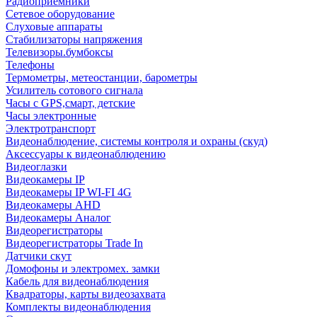
Радиоприемники
Сетевое оборудование
Слуховые аппараты
Стабилизаторы напряжения
Телевизоры.бумбоксы
Телефоны
Термометры, метеостанции, барометры
Усилитель сотового сигнала
Часы с GPS,смарт, детские
Часы электронные
Электротранспорт
Видеонаблюдение, системы контроля и охраны (скуд)
Аксессуары к видеонаблюдению
Видеоглазки
Видеокамеры IP
Видеокамеры IP WI-FI 4G
Видеокамеры AHD
Видеокамеры Аналог
Видеорегистраторы
Видеорегистраторы Trade In
Датчики скут
Домофоны и электромех. замки
Кабель для видеонаблюдения
Квадраторы, карты видеозахвата
Комплекты видеонаблюдения