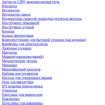
Запчасти СВЧ, микроволновая печь
Изолента
Индикатор
Индикатор-лампа
Индикаторы скрытой проводки/детектор металла
Инструмент обжимной
Инструмент ручной
Кнопки
Кольца ферритовые
Комплектующие для бытовой техники (расходники)
Конфорка для электроплиты
Лазерные головки
Магниты
Маркер(токопроводящий)
Механические детали
Микрики
Микрофонный капсюль
Наборы инструментов
Насосы для стиральных машин
Нож для мясорубки
НЧ разьемы переходники
Отвертки
Панельки для микросхем
Паяльники
Подставка для паяльника