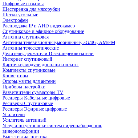
Цифровые разъемы
Шестеренка для мясорубки
Щетки угольные
Электрофен
Распродажа IP и AHD видеокамер
Спутниковое и эфирное оборудование
Антенна спутниковая
Антенны телевизионные,мобильные, 3G/4G, AM/FM
Антенны телескопические
Делители, держатели Diseq-переключатели
Интернет спутниковый
Карточки, модули дополнит.оплаты
Комплекты спутниковые
Конверторы
Опоры,мачты для антенн
Приборы настройки
Разветвители сумматоры TV
Ресиверы Кабельные цифровые
Ресиверы Спутниковые
Ресиверы Эфирные цифровые
Усилители
Усилитель антенный
Услуги по установке систем видеонаблюдения,
видеодомофонии
Выезд и диагностика