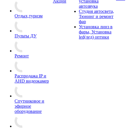
Акции
установка
автозвука
Студия автосвета,
Отдых,туризм
Тюнинг и ремонт
фар
Установка линз в
фары, Установка
Пульты ДУ
led(лед) оптики
Ремонт
Распродажа IP и
AHD видеокамер
Спутниковое и
эфирное
оборудование