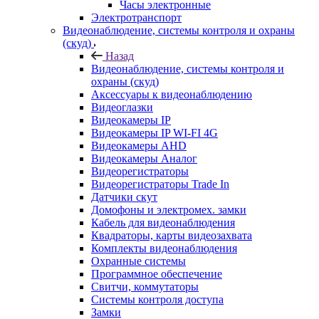
Часы электронные
Электротранспорт
Видеонаблюдение, системы контроля и охраны
(скуд)
Назад
Видеонаблюдение, системы контроля и
охраны (скуд)
Аксессуары к видеонаблюдению
Видеоглазки
Видеокамеры IP
Видеокамеры IP WI-FI 4G
Видеокамеры AHD
Видеокамеры Аналог
Видеорегистраторы
Видеорегистраторы Trade In
Датчики скут
Домофоны и электромех. замки
Кабель для видеонаблюдения
Квадраторы, карты видеозахвата
Комплекты видеонаблюдения
Охранные системы
Программное обеспечение
Свитчи, коммутаторы
Системы контроля доступа
Замки