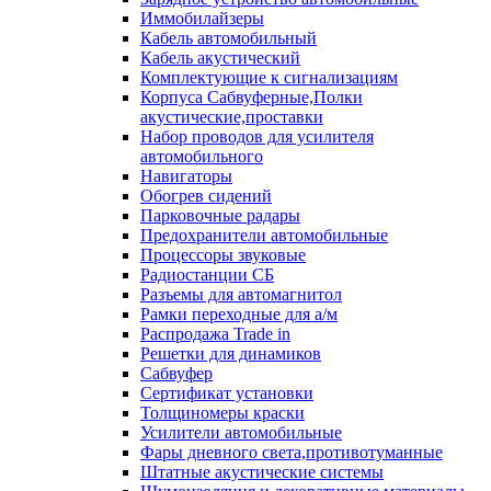
Иммобилайзеры
Кабель автомобильный
Кабель акустический
Комплектующие к сигнализациям
Корпуса Сабвуферные,Полки
акустические,проставки
Набор проводов для усилителя
автомобильного
Навигаторы
Обогрев сидений
Парковочные радары
Предохранители автомобильные
Процессоры звуковые
Радиостанции СБ
Разъемы для автомагнитол
Рамки переходные для а/м
Распродажа Trade in
Решетки для динамиков
Сабвуфер
Сертификат установки
Толщиномеры краски
Усилители автомобильные
Фары дневного света,противотуманные
Штатные акустические системы