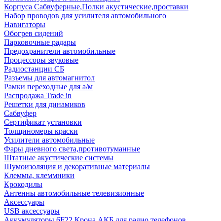
Корпуса Сабвуферные,Полки акустические,проставки
Набор проводов для усилителя автомобильного
Навигаторы
Обогрев сидений
Парковочные радары
Предохранители автомобильные
Процессоры звуковые
Радиостанции СБ
Разъемы для автомагнитол
Рамки переходные для а/м
Распродажа Trade in
Решетки для динамиков
Сабвуфер
Сертификат установки
Толщиномеры краски
Усилители автомобильные
Фары дневного света,противотуманные
Штатные акустические системы
Шумоизоляция и декоративные материалы
Клеммы, клеммники
Крокодилы
Антенны автомобильные телевизионные
Аксессуары
USB аксессуары
Аккумуляторы 6F22 Крона АКБ для радио телефонов