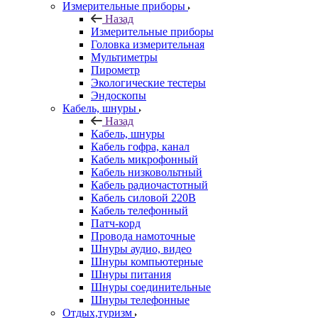
Измерительные приборы
Назад
Измерительные приборы
Головка измерительная
Мультиметры
Пирометр
Экологические тестеры
Эндоскопы
Кабель, шнуры
Назад
Кабель, шнуры
Кабель гофра, канал
Кабель микрофонный
Кабель низковольтный
Кабель радиочастотный
Кабель силовой 220В
Кабель телефонный
Патч-корд
Провода намоточные
Шнуры аудио, видео
Шнуры компьютерные
Шнуры питания
Шнуры соединительные
Шнуры телефонные
Отдых,туризм