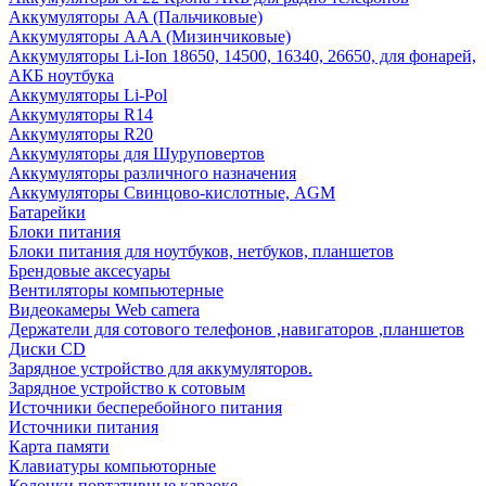
Аккумуляторы AA (Пальчиковые)
Аккумуляторы AAA (Мизинчиковые)
Аккумуляторы Li-Ion 18650, 14500, 16340, 26650, для фонарей,
АКБ ноутбука
Аккумуляторы Li-Pol
Аккумуляторы R14
Аккумуляторы R20
Аккумуляторы для Шуруповертов
Аккумуляторы различного назначения
Аккумуляторы Свинцово-кислотные, AGM
Батарейки
Блоки питания
Блоки питания для ноутбуков, нетбуков, планшетов
Брендовые аксесуары
Вентиляторы компьютерные
Видеокамеры Web camera
Держатели для сотового телефонов ,навигаторов ,планшетов
Диски CD
Зарядное устройство для аккумуляторов.
Зарядное устройство к сотовым
Источники бесперебойного питания
Источники питания
Карта памяти
Клавиатуры компьюторные
Колонки портативные караоке