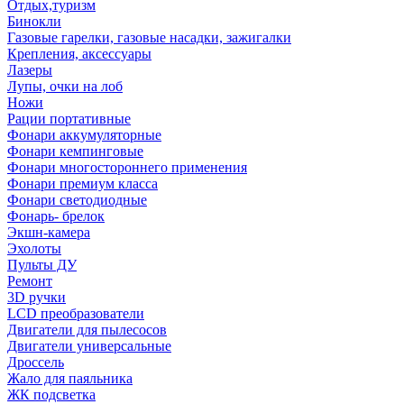
Отдых,туризм
Бинокли
Газовые гарелки, газовые насадки, зажигалки
Крепления, аксессуары
Лазеры
Лупы, очки на лоб
Ножи
Рации портативные
Фонари аккумуляторные
Фонари кемпинговые
Фонари многостороннего применения
Фонари премиум класса
Фонари светодиодные
Фонарь- брелок
Экшн-камера
Эхолоты
Пульты ДУ
Ремонт
3D ручки
LCD преобразователи
Двигатели для пылесосов
Двигатели универсальные
Дроссель
Жало для паяльника
ЖК подсветка