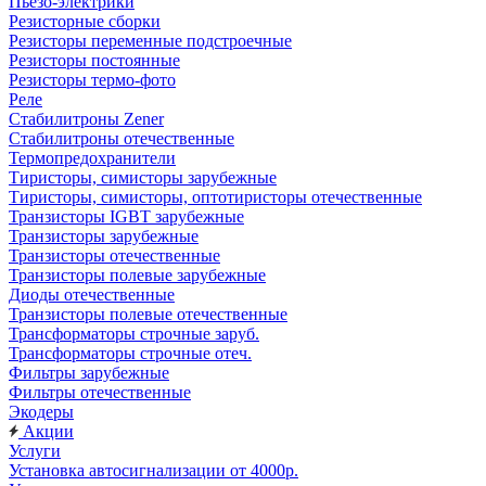
Пьезо-электрики
Резисторные сборки
Резисторы переменные подстроечные
Резисторы постоянные
Резисторы термо-фото
Реле
Стабилитроны Zener
Стабилитроны отечественные
Термопредохранители
Тиристоры, симисторы зарубежные
Тиристоры, симисторы, оптотиристоры отечественные
Транзисторы IGBT зарубежные
Транзисторы зарубежные
Транзисторы отечественные
Транзисторы полевые зарубежные
Диоды отечественные
Транзисторы полевые отечественные
Трансформаторы строчные заруб.
Трансформаторы строчные отеч.
Фильтры зарубежные
Фильтры отечественные
Экодеры
Акции
Услуги
Установка автосигнализации от 4000р.