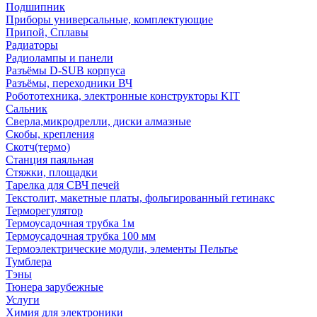
Подшипник
Приборы универсальные, комплектующие
Припой, Сплавы
Радиаторы
Радиолампы и панели
Разъёмы D-SUB корпуса
Разъёмы, переходники ВЧ
Робототехника, электронные конструкторы KIT
Сальник
Сверла,микродрелли, диски алмазные
Скобы, крепления
Скотч(термо)
Станция паяльная
Стяжки, площадки
Тарелка для СВЧ печей
Текстолит, макетные платы, фольгированный гетинакс
Терморегулятор
Термоусадочная трубка 1м
Термоусадочная трубка 100 мм
Термоэлектрические модули, элементы Пельтье
Тумблера
Тэны
Тюнера зарубежные
Услуги
Химия для электроники