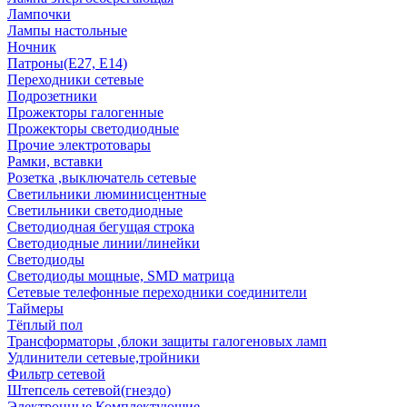
Лампочки
Лампы настольные
Ночник
Патроны(Е27, Е14)
Переходники сетевые
Подрозетники
Прожекторы галогенные
Прожекторы светодиодные
Прочие электротовары
Рамки, вставки
Розетка ,выключатель сетевые
Светильники люминисцентные
Светильники светодиодные
Светодиодная бегущая строка
Светодиодные линии/линейки
Светодиоды
Светодиоды мощные, SMD матрица
Сетевые телефонные переходники соединители
Таймеры
Тёплый пол
Трансформаторы ,блоки защиты галогеновых ламп
Удлинители сетевые,тройники
Фильтр сетевой
Штепсель сетевой(гнездо)
Электронные Комплектующие