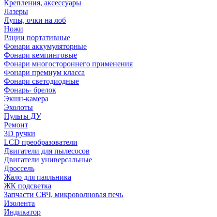
Крепления, аксессуары
Лазеры
Лупы, очки на лоб
Ножи
Рации портативные
Фонари аккумуляторные
Фонари кемпинговые
Фонари многостороннего применения
Фонари премиум класса
Фонари светодиодные
Фонарь- брелок
Экшн-камера
Эхолоты
Пульты ДУ
Ремонт
3D ручки
LCD преобразователи
Двигатели для пылесосов
Двигатели универсальные
Дроссель
Жало для паяльника
ЖК подсветка
Запчасти СВЧ, микроволновая печь
Изолента
Индикатор