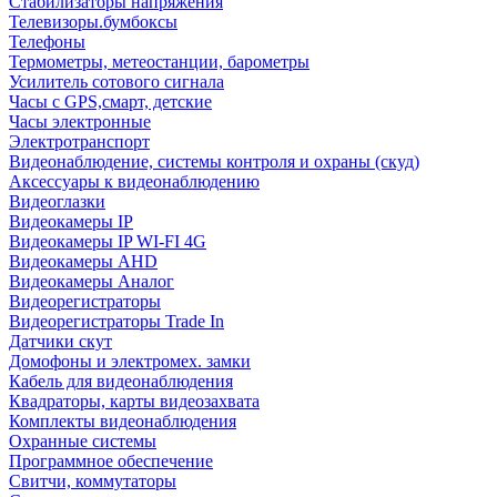
Стабилизаторы напряжения
Телевизоры.бумбоксы
Телефоны
Термометры, метеостанции, барометры
Усилитель сотового сигнала
Часы с GPS,смарт, детские
Часы электронные
Электротранспорт
Видеонаблюдение, системы контроля и охраны (скуд)
Аксессуары к видеонаблюдению
Видеоглазки
Видеокамеры IP
Видеокамеры IP WI-FI 4G
Видеокамеры AHD
Видеокамеры Аналог
Видеорегистраторы
Видеорегистраторы Trade In
Датчики скут
Домофоны и электромех. замки
Кабель для видеонаблюдения
Квадраторы, карты видеозахвата
Комплекты видеонаблюдения
Охранные системы
Программное обеспечение
Свитчи, коммутаторы