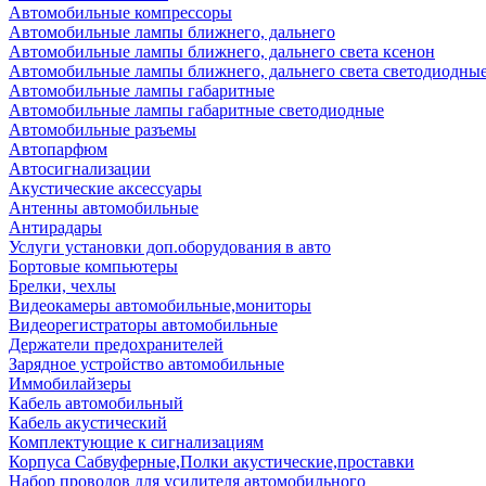
Автомобильные компрессоры
Автомобильные лампы ближнего, дальнего
Автомобильные лампы ближнего, дальнего света ксенон
Автомобильные лампы ближнего, дальнего света светодиодны
Автомобильные лампы габаритные
Автомобильные лампы габаритные светодиодные
Автомобильные разъемы
Автопарфюм
Автосигнализации
Акустические аксессуары
Антенны автомобильные
Антирадары
Услуги установки доп.оборудования в авто
Бортовые компьютеры
Брелки, чехлы
Видеокамеры автомобильные,мониторы
Видеорегистраторы автомобильные
Держатели предохранителей
Зарядное устройство автомобильные
Иммобилайзеры
Кабель автомобильный
Кабель акустический
Комплектующие к сигнализациям
Корпуса Сабвуферные,Полки акустические,проставки
Набор проводов для усилителя автомобильного