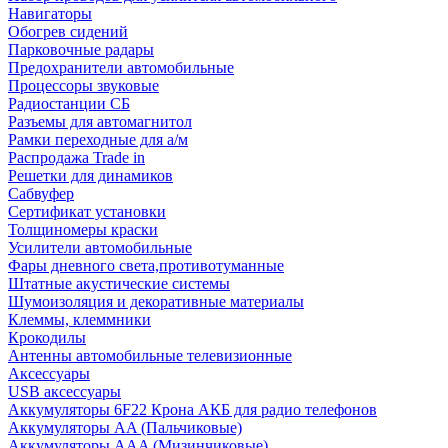
Навигаторы
Обогрев сидений
Парковочные радары
Предохранители автомобильные
Процессоры звуковые
Радиостанции СБ
Разъемы для автомагнитол
Рамки переходные для а/м
Распродажа Trade in
Решетки для динамиков
Сабвуфер
Сертификат установки
Толщиномеры краски
Усилители автомобильные
Фары дневного света,противотуманные
Штатные акустические системы
Шумоизоляция и декоративные материалы
Клеммы, клеммники
Крокодилы
Антенны автомобильные телевизионные
Аксессуары
USB аксессуары
Аккумуляторы 6F22 Крона АКБ для радио телефонов
Аккумуляторы AA (Пальчиковые)
Аккумуляторы AAA (Мизинчиковые)