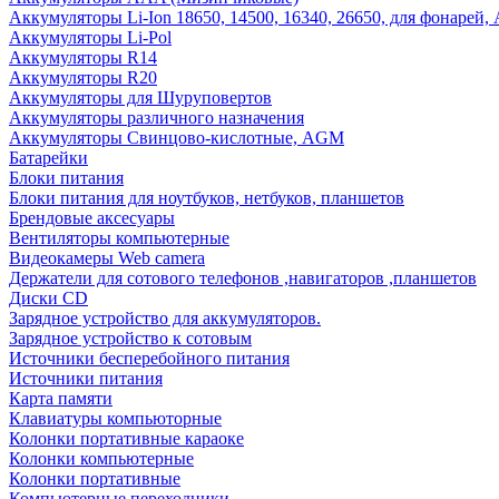
Аккумуляторы Li-Ion 18650, 14500, 16340, 26650, для фонарей,
Аккумуляторы Li-Pol
Аккумуляторы R14
Аккумуляторы R20
Аккумуляторы для Шуруповертов
Аккумуляторы различного назначения
Аккумуляторы Свинцово-кислотные, AGM
Батарейки
Блоки питания
Блоки питания для ноутбуков, нетбуков, планшетов
Брендовые аксесуары
Вентиляторы компьютерные
Видеокамеры Web camera
Держатели для сотового телефонов ,навигаторов ,планшетов
Диски CD
Зарядное устройство для аккумуляторов.
Зарядное устройство к сотовым
Источники бесперебойного питания
Источники питания
Карта памяти
Клавиатуры компьюторные
Колонки портативные караоке
Колонки компьютерные
Колонки портативные
Компьютерные переходники