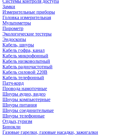
Системы контроля доступа
Замки
Измерительные приборы
Головка измерительная
Мультиметры
Пирометр
Экологические тестеры
Эндоскопы
Кабель, шнуры
Кабель гофра, канал
Кабель микрофонный
Кабель низковольтный
Кабель радиочастотный
Кабель силовой 220В
Кабель телефонный
Патч-корд
Провода намоточные
Шнуры аудио, видео
Шнуры компьютерные
Шнуры питания
Шнуры соединительные
Шнуры телефонные
Отдых,туризм
Бинокли
Газовые гарелки, газовые насадки, зажигалки