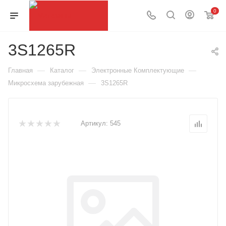
0
3S1265R
—
—
—
Главная
Каталог
Электронные Комплектующие
—
Микросхема зарубежная
3S1265R
Артикул:
545