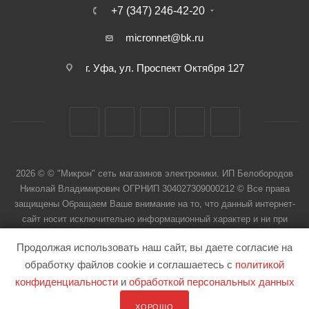
+7 (347) 246-42-20
micronnet@bk.ru
г. Уфа, ул. Проспект Октября 127
2026 © © "Микрон" сеть магазинов электроники. ИП Белобородов
Николай Владимирович ОГРНИП 304027309000212 © Все права
защищены Обращаем Ваше внимание на то, что данный интернет-
сайт носит исключительно информационный характер и ни при
каких условиях не является публичной офертой
Продолжая использовать наш сайт, вы даете согласие на
обработку файлов cookie и соглашаетесь с
политикой
конфиденциальности
и
обработкой персональных данных
ХОРОШО