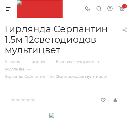
0
Гирлянда Серпантин
1,5м 12светодиодов
мультицвет
—
—
—
Главная
Каталог
Бытовая электроника
—
Гирлянды
Гирлянда Серпантин 1,5м 12светодиодов мультицвет