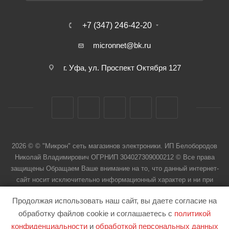
+7 (347) 246-42-20
micronnet@bk.ru
г. Уфа, ул. Проспект Октября 127
2026 © © "Микрон" сеть магазинов электроники. ИП Белобородов
Николай Владимирович ОГРНИП 304027309000212 © Все права
защищены Обращаем Ваше внимание на то, что данный интернет-
сайт носит исключительно информационный характер и ни при
каких условиях не является публичной офертой
Продолжая использовать наш сайт, вы даете согласие на
обработку файлов cookie и соглашаетесь с
политикой
конфиденциальности
и
обработкой персональных данных