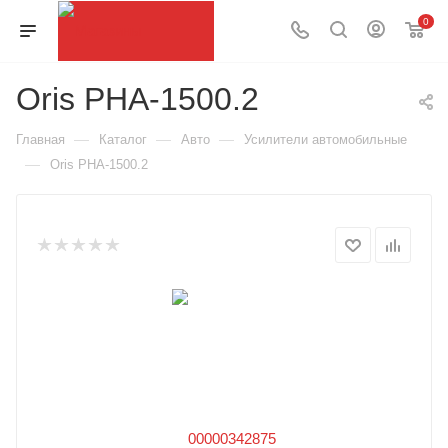
0
Oris PHA-1500.2
—
—
—
Главная
Каталог
Авто
Усилители автомобильные
—
Oris PHA-1500.2