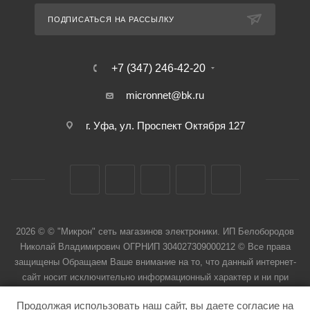
ПОДПИСАТЬСЯ НА РАССЫЛКУ
+7 (347) 246-42-20
micronnet@bk.ru
г. Уфа, ул. Проспект Октября 127
2026 © © "Микрон" сеть магазинов электроники. ИП Белобородов
Николай Владимирович ОГРНИП 304027309000212 © Все права
защищены Обращаем Ваше внимание на то, что данный интернет-
сайт носит исключительно информационный характер и ни при
каких условиях не является публичной офертой
Продолжая использовать наш сайт, вы даете согласие на