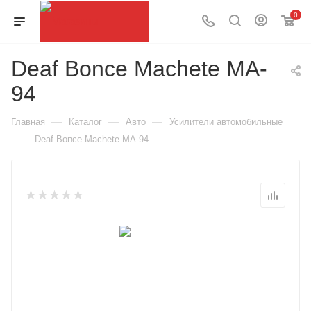
0
Deaf Bonce Machete MA-
94
—
—
—
Главная
Каталог
Авто
Усилители автомобильные
—
Deaf Bonce Machete MA-94