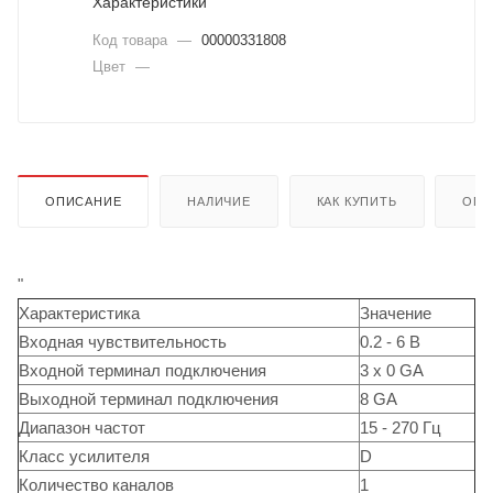
Характеристики
Код товара
—
00000331808
Цвет
—
ОПИСАНИЕ
НАЛИЧИЕ
КАК КУПИТЬ
ОПЛ
"
Характеристика
Значение
Входная чувствительность
0.2 - 6 В
Входной терминал подключения
3 x 0 GA
Выходной терминал подключения
8 GA
Диапазон частот
15 - 270 Гц
Класс усилителя
D
Количество каналов
1