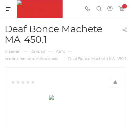
0
Deaf Bonce Machete
MA-450.1
—
—
—
Главная
Каталог
Авто
—
Усилители автомобильные
Deaf Bonce Machete MA-450.1