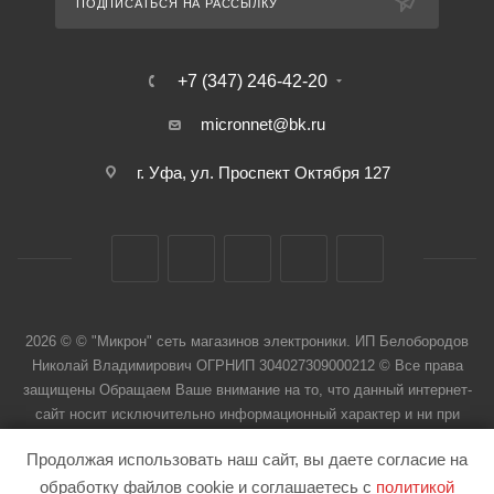
ПОДПИСАТЬСЯ НА РАССЫЛКУ
+7 (347) 246-42-20
micronnet@bk.ru
г. Уфа, ул. Проспект Октября 127
2026 © © "Микрон" сеть магазинов электроники. ИП Белобородов
Николай Владимирович ОГРНИП 304027309000212 © Все права
защищены Обращаем Ваше внимание на то, что данный интернет-
сайт носит исключительно информационный характер и ни при
каких условиях не является публичной офертой
Продолжая использовать наш сайт, вы даете согласие на
обработку файлов cookie и соглашаетесь с
политикой