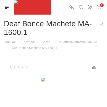
0
Deaf Bonce Machete MA-
1600.1
—
—
—
Главная
Каталог
Авто
Усилители автомобильные
—
Deaf Bonce Machete MA-1600.1