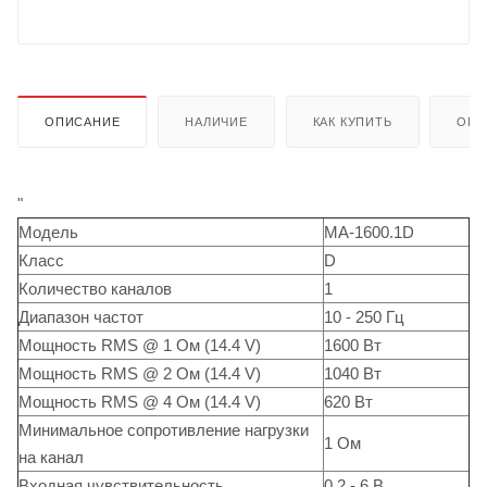
ОПИСАНИЕ
НАЛИЧИЕ
КАК КУПИТЬ
ОПЛ
"
Модель
MA-1600.1D
Класс
D
Количество каналов
1
Диапазон частот
10 - 250 Гц
Мощность RMS @ 1 Ом (14.4 V)
1600 Вт
Мощность RMS @ 2 Ом (14.4 V)
1040 Вт
Мощность RMS @ 4 Ом (14.4 V)
620 Вт
Минимальное сопротивление нагрузки
1 Ом
на канал
Входная чувствительность
0.2 - 6 В