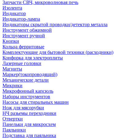
Запчасти СВЧ, микроволновая печь
Изолента
Индикатор
Индикатор-лампа
Индикаторы скрытой проводки/детектор металла
Инструмент обжимной
Инструмент ручной
Кнопки
Кольца ферритовые
Комплектующие для бытовой техники (расходники)
Конфорка для электроплиты
Лазерные головки
Магниты
Маркер(токопроводящий)
Механические детали
Микрики
Микрофонный капсюль
Наборы инструментов
Насосы для стиральных машин
Нож для мясорубки
НЧ разьемы переходники
Отвертки
Панельки для микросхем
Паяльники
Подставка для паяльника