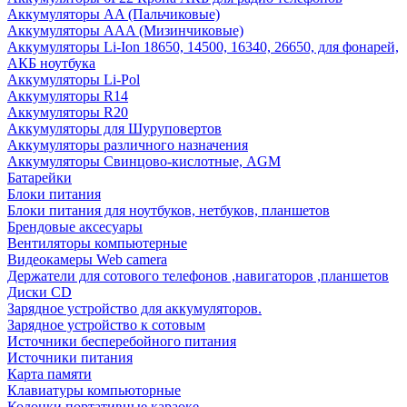
Аккумуляторы AA (Пальчиковые)
Аккумуляторы AAA (Мизинчиковые)
Аккумуляторы Li-Ion 18650, 14500, 16340, 26650, для фонарей,
АКБ ноутбука
Аккумуляторы Li-Pol
Аккумуляторы R14
Аккумуляторы R20
Аккумуляторы для Шуруповертов
Аккумуляторы различного назначения
Аккумуляторы Свинцово-кислотные, AGM
Батарейки
Блоки питания
Блоки питания для ноутбуков, нетбуков, планшетов
Брендовые аксесуары
Вентиляторы компьютерные
Видеокамеры Web camera
Держатели для сотового телефонов ,навигаторов ,планшетов
Диски CD
Зарядное устройство для аккумуляторов.
Зарядное устройство к сотовым
Источники бесперебойного питания
Источники питания
Карта памяти
Клавиатуры компьюторные
Колонки портативные караоке