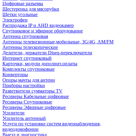
Цифровые разъемы
Шестеренка для мясорубки
Щетки угольные
Электрофен
Распродажа IP и AHD видеокамер
Спутниковое и эфирное оборудование
Антенна спутниковая
Антенны телевизионные,мобильные, 3G/4G, AM/FM
Антенны телескопические
Делители, держатели Diseq-переключатели
Интернет спутниковый
Карточки, модули дополнит.оплаты
Комплекты спутниковые
Конверторы
Опоры,мачты для антенн
Приборы настройки
Разветвители сумматоры TV
Ресиверы Кабельные цифровые
Ресиверы Спутниковые
Ресиверы Эфирные цифровые
Усилители
Усилитель антенный
Услуги по установке систем видеонаблюдения,
видеодомофонии
Выезд и диагностика