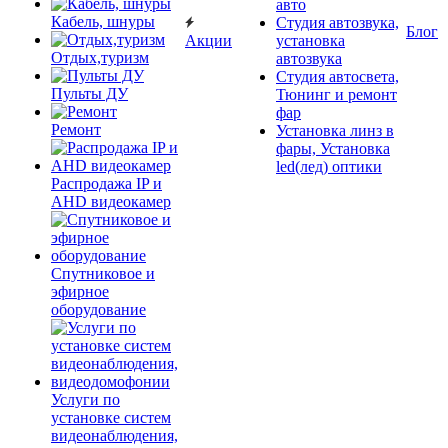
авто
Кабель, шнуры
Студия автозвука,
Блог
Акции
установка
Отдых,туризм
автозвука
Студия автосвета,
Пульты ДУ
Тюнинг и ремонт
фар
Ремонт
Установка линз в
фары, Установка
led(лед) оптики
Распродажа IP и
AHD видеокамер
Спутниковое и
эфирное
оборудование
Услуги по
установке систем
видеонаблюдения,