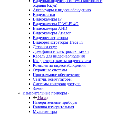
Видеонаблюдение, системы контроля и
охраны (скуд)
Аксессуары к видеонаблюдению
Видеоглазки
Видеокамеры IP
Видеокамеры IP WI-FI 4G
Видеокамеры AHD
Видеокамеры Аналог
Видеорегистраторы
Видеорегистраторы Trade In
Датчики скут
Домофоны и электромех. замки
Кабель для видеонаблюдения
Квадраторы, карты видеозахвата
Комплекты видеонаблюдения
Охранные системы
Программное обеспечение
Свитчи, коммутаторы
Системы контроля доступа
Замки
Измерительные приборы
Назад
Измерительные приборы
Головка измерительная
Мультиметры