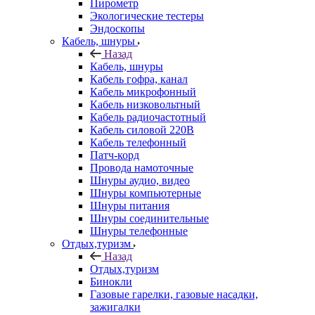
Пирометр
Экологические тестеры
Эндоскопы
Кабель, шнуры
Назад
Кабель, шнуры
Кабель гофра, канал
Кабель микрофонный
Кабель низковольтный
Кабель радиочастотный
Кабель силовой 220В
Кабель телефонный
Патч-корд
Провода намоточные
Шнуры аудио, видео
Шнуры компьютерные
Шнуры питания
Шнуры соединительные
Шнуры телефонные
Отдых,туризм
Назад
Отдых,туризм
Бинокли
Газовые гарелки, газовые насадки,
зажигалки