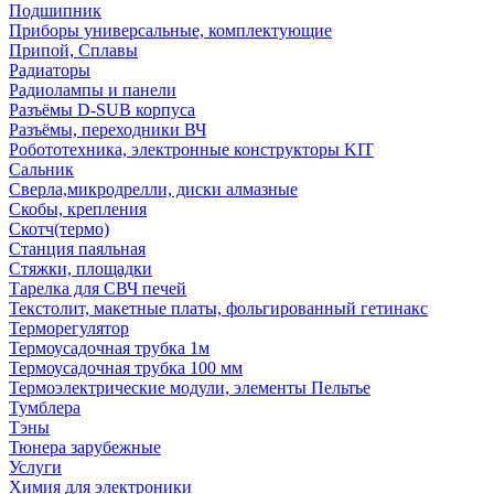
Подшипник
Приборы универсальные, комплектующие
Припой, Сплавы
Радиаторы
Радиолампы и панели
Разъёмы D-SUB корпуса
Разъёмы, переходники ВЧ
Робототехника, электронные конструкторы KIT
Сальник
Сверла,микродрелли, диски алмазные
Скобы, крепления
Скотч(термо)
Станция паяльная
Стяжки, площадки
Тарелка для СВЧ печей
Текстолит, макетные платы, фольгированный гетинакс
Терморегулятор
Термоусадочная трубка 1м
Термоусадочная трубка 100 мм
Термоэлектрические модули, элементы Пельтье
Тумблера
Тэны
Тюнера зарубежные
Услуги
Химия для электроники