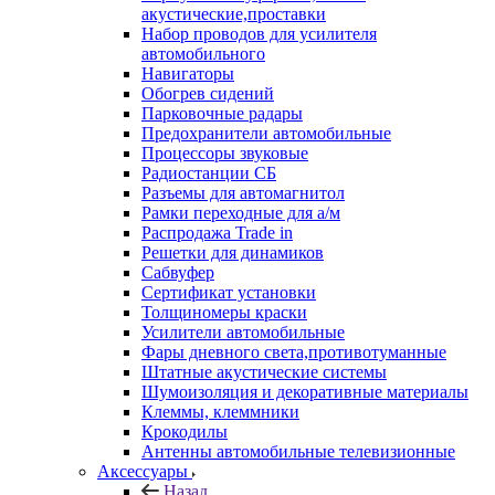
акустические,проставки
Набор проводов для усилителя
автомобильного
Навигаторы
Обогрев сидений
Парковочные радары
Предохранители автомобильные
Процессоры звуковые
Радиостанции СБ
Разъемы для автомагнитол
Рамки переходные для а/м
Распродажа Trade in
Решетки для динамиков
Сабвуфер
Сертификат установки
Толщиномеры краски
Усилители автомобильные
Фары дневного света,противотуманные
Штатные акустические системы
Шумоизоляция и декоративные материалы
Клеммы, клеммники
Крокодилы
Антенны автомобильные телевизионные
Аксессуары
Назад