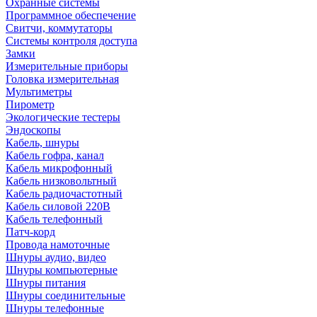
Охранные системы
Программное обеспечение
Свитчи, коммутаторы
Системы контроля доступа
Замки
Измерительные приборы
Головка измерительная
Мультиметры
Пирометр
Экологические тестеры
Эндоскопы
Кабель, шнуры
Кабель гофра, канал
Кабель микрофонный
Кабель низковольтный
Кабель радиочастотный
Кабель силовой 220В
Кабель телефонный
Патч-корд
Провода намоточные
Шнуры аудио, видео
Шнуры компьютерные
Шнуры питания
Шнуры соединительные
Шнуры телефонные