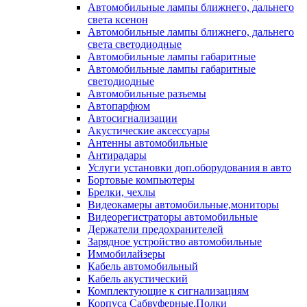
Автомобильные лампы ближнего, дальнего
света ксенон
Автомобильные лампы ближнего, дальнего
света светодиодные
Автомобильные лампы габаритные
Автомобильные лампы габаритные
светодиодные
Автомобильные разъемы
Автопарфюм
Автосигнализации
Акустические аксессуары
Антенны автомобильные
Антирадары
Услуги установки доп.оборудования в авто
Бортовые компьютеры
Брелки, чехлы
Видеокамеры автомобильные,мониторы
Видеорегистраторы автомобильные
Держатели предохранителей
Зарядное устройство автомобильные
Иммобилайзеры
Кабель автомобильный
Кабель акустический
Комплектующие к сигнализациям
Корпуса Сабвуферные,Полки