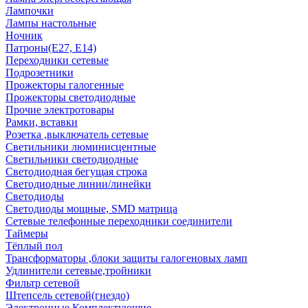
Лампочки
Лампы настольные
Ночник
Патроны(Е27, Е14)
Переходники сетевые
Подрозетники
Прожекторы галогенные
Прожекторы светодиодные
Прочие электротовары
Рамки, вставки
Розетка ,выключатель сетевые
Светильники люминисцентные
Светильники светодиодные
Светодиодная бегущая строка
Светодиодные линии/линейки
Светодиоды
Светодиоды мощные, SMD матрица
Сетевые телефонные переходники соединители
Таймеры
Тёплый пол
Трансформаторы ,блоки защиты галогеновых ламп
Удлинители сетевые,тройники
Фильтр сетевой
Штепсель сетевой(гнездо)
Электронные Комплектующие