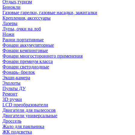
Отдых,туризм
Бинокли
Газовые гарелки, газовые насадки, зажигалки
Крепления, аксессуары
Лазеры
Лупы, очки на лоб
Ножи
Рации портативные
Фонари аккумуляторные
Фонари кемпинговые
Фонари многостороннего применения
Фонари премиум класса
Фонари светодиодные
Фонарь- брелок
Экшн-камера
Эхолоты
Пульты ДУ
Ремонт
3D ручки
LCD преобразователи
Двигатели для пылесосов
Двигатели универсальные
Дроссель
Жало для паяльника
ЖК подсветка