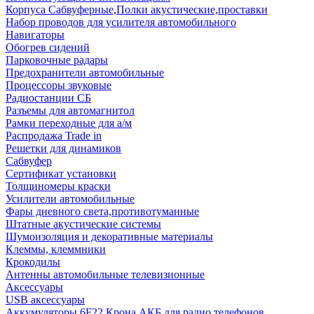
Корпуса Сабвуферные,Полки акустические,проставки
Набор проводов для усилителя автомобильного
Навигаторы
Обогрев сидений
Парковочные радары
Предохранители автомобильные
Процессоры звуковые
Радиостанции СБ
Разъемы для автомагнитол
Рамки переходные для а/м
Распродажа Trade in
Решетки для динамиков
Сабвуфер
Сертификат установки
Толщиномеры краски
Усилители автомобильные
Фары дневного света,противотуманные
Штатные акустические системы
Шумоизоляция и декоративные материалы
Клеммы, клеммники
Крокодилы
Антенны автомобильные телевизионные
Аксессуары
USB аксессуары
Аккумуляторы 6F22 Крона АКБ для радио телефонов