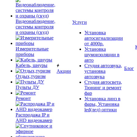
Видеонаблюдение,
Услуги
системы контроля
и охраны (скуд)
Установка
автосигнализации
от 4000р.
Измерительные
Установка
приборы
шумоизоляции в
авто
Кабель, шнуры
Студия автозвука,
Блог
Акции
установка
Отдых,туризм
автозвука
Студия автосвета,
Пульты ДУ
Тюнинг и ремонт
фар
Ремонт
Установка линз в
фары, Установка
led(лед) оптики
Распродажа IP и
AHD видеокамер