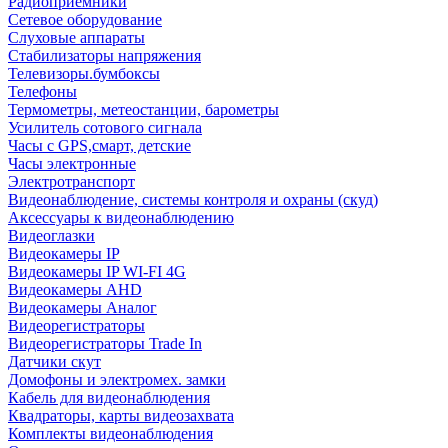
Радиоприемники
Сетевое оборудование
Слуховые аппараты
Стабилизаторы напряжения
Телевизоры.бумбоксы
Телефоны
Термометры, метеостанции, барометры
Усилитель сотового сигнала
Часы с GPS,смарт, детские
Часы электронные
Электротранспорт
Видеонаблюдение, системы контроля и охраны (скуд)
Аксессуары к видеонаблюдению
Видеоглазки
Видеокамеры IP
Видеокамеры IP WI-FI 4G
Видеокамеры AHD
Видеокамеры Аналог
Видеорегистраторы
Видеорегистраторы Trade In
Датчики скут
Домофоны и электромех. замки
Кабель для видеонаблюдения
Квадраторы, карты видеозахвата
Комплекты видеонаблюдения