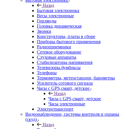
Бытовая электроника
Назад
Бытовая электроника
Весы электронные
Гирлянды
Головка динамическая
Звонки
Конструкторы, платы в сборе
Приборы бытового применения
Радиоприемники
Сетевое оборудование
Слуховые аппараты
Стабилизаторы напряжения
Телевизоры.бумбоксы
Телефоны
Термометры, метеостанции, барометры
Усилитель сотового сигнала
Часы с GPS,смарт, детские
Назад
Часы с GPS,смарт, детские
Часы электронные
Электротранспорт
Видеонаблюдение, системы контроля и охраны
(скуд)
Назад