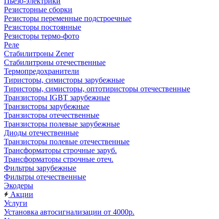
Пьезо-электрики
Резисторные сборки
Резисторы переменные подстроечные
Резисторы постоянные
Резисторы термо-фото
Реле
Стабилитроны Zener
Стабилитроны отечественные
Термопредохранители
Тиристоры, симисторы зарубежные
Тиристоры, симисторы, оптотиристоры отечественные
Транзисторы IGBT зарубежные
Транзисторы зарубежные
Транзисторы отечественные
Транзисторы полевые зарубежные
Диоды отечественные
Транзисторы полевые отечественные
Трансформаторы строчные заруб.
Трансформаторы строчные отеч.
Фильтры зарубежные
Фильтры отечественные
Экодеры
Акции
Услуги
Установка автосигнализации от 4000р.