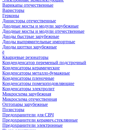
Варикапы отечественные
Варисторы
Герконы
Динисторы отечественные
Диодные мосты и модули зарубежные
Диодные мосты и модули отечественные
Диоды быстрые зарубежные
Диоды выпрямительные импортные
Диоды шоттки зарубежные
ё
Кварцевые резонаторы
Конденденсатор переменый подстрочный
Конденсаторы керамические
Конденсаторы металло-бумажные
Конденсаторы пленочные
Конденсаторы помехоподовляющие
Конденсаторы электролит
Микросхема зарубежная
Микросхема отечественная
Оптопары зарубежные
Позисторы
Предохранители для СВЧ
Предохранители керамич.стеклянные
Предохранители электронные