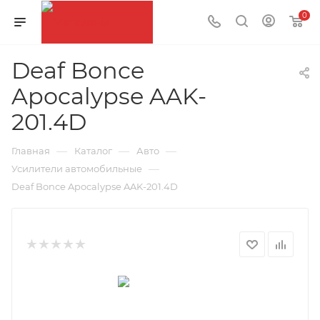
0
Deaf Bonce
Apocalypse AAK-
201.4D
—
—
—
Главная
Каталог
Авто
—
Усилители автомобильные
Deaf Bonce Apocalypse AAK-201.4D