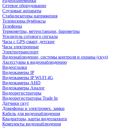
Радиоприемники
Сетевое оборудование
Слуховые аппараты
Стабилизаторы напряжения
Телевизоры.бумбоксы
Телефоны
Термометры, метеостанции, барометры
Усилитель сотового сигнала
Часы с GPS,смарт, детские
Часы электронные
Электротранспорт
Видеонаблюдение, системы контроля и охраны (скуд)
Аксессуары к видеонаблюдению
Видеоглазки
Видеокамеры IP
Видеокамеры IP WI-FI 4G
Видеокамеры AHD
Видеокамеры Аналог
Видеорегистраторы
Видеорегистраторы Trade In
Датчики скут
Домофоны и электромех. замки
Кабель для видеонаблюдения
Квадраторы, карты видеозахвата
Комплекты видеонаблюдения