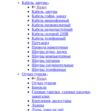
Кабель, шнуры
Назад
Кабель, шнуры
Кабель гофра, канал
Кабель микрофонный
Кабель низковольтный
Кабель радиочастотный
Кабель силовой 220В
Кабель телефонный
Патч-корд
Провода намоточные
Шнуры аудио, видео
Шнуры компьютерные
Шнуры питания
Шнуры соединительные
Шнуры телефонные
Отдых,туризм
Назад
Отдых,туризм
Бинокли
Газовые гарелки, газовые насадки,
зажигалки
Крепления, аксессуары
Лазеры
Лупы, очки на лоб