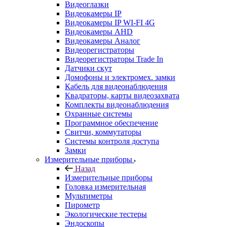
Видеоглазки
Видеокамеры IP
Видеокамеры IP WI-FI 4G
Видеокамеры AHD
Видеокамеры Аналог
Видеорегистраторы
Видеорегистраторы Trade In
Датчики скут
Домофоны и электромех. замки
Кабель для видеонаблюдения
Квадраторы, карты видеозахвата
Комплекты видеонаблюдения
Охранные системы
Программное обеспечение
Свитчи, коммутаторы
Системы контроля доступа
Замки
Измерительные приборы
Назад
Измерительные приборы
Головка измерительная
Мультиметры
Пирометр
Экологические тестеры
Эндоскопы