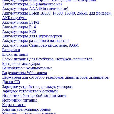
Аккумуляторы AA (Пальчиковые)
Аккумуляторы AAA (Мизинчиковые)
Аккумуляторы Li-Ion 18650, 14500, 16340, 26650, для фонарей,
АКБ ноутбука
Аккумуляторы Li-Pol
Аккумуляторы R14
Аккумуляторы R20
Аккумуляторы для Шуруповертов
Аккумуляторы различного назначения
Аккумуляторы Свинцово-кислотные, AGM
Батарейки
Блоки питания
Блоки питания для ноутбуков, нетбуков, планшетов
Брендовые аксесуары
Вентиляторы компьютерные
Видеокамеры Web camera
Держатели для сотового телефонов ,навигаторов ,планшетов
Диски CD
Зарядное устройство для аккумуляторов.
Зарядное устройство к сотовым
Источники бесперебойного питания
Источники питания
Карта памяти
Клавиатуры компьюторные
Колонки портативные караоке