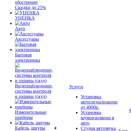
обострение
Скидки до 25%
УЦЕНКА
Авто
Аксессуары
Бытовая
электроника
Видеонаблюдение,
Услуги
системы контроля
и охраны (скуд)
Установка
автосигнализации
от 4000р.
Измерительные
Установка
приборы
шумоизоляции в
авто
Кабель, шнуры
Студия автозвука,
Блог