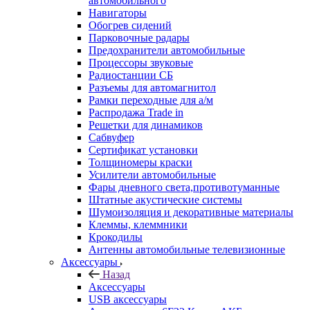
автомобильного
Навигаторы
Обогрев сидений
Парковочные радары
Предохранители автомобильные
Процессоры звуковые
Радиостанции СБ
Разъемы для автомагнитол
Рамки переходные для а/м
Распродажа Trade in
Решетки для динамиков
Сабвуфер
Сертификат установки
Толщиномеры краски
Усилители автомобильные
Фары дневного света,противотуманные
Штатные акустические системы
Шумоизоляция и декоративные материалы
Клеммы, клеммники
Крокодилы
Антенны автомобильные телевизионные
Аксессуары
Назад
Аксессуары
USB аксессуары