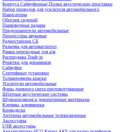
Корпуса Сабвуферные,Полки акустические,проставки
Набор проводов для усилителя автомобильного
Навигаторы
Обогрев сидений
Парковочные радары
Предохранители автомобильные
Процессоры звуковые
Радиостанции СБ
Разъемы для автомагнитол
Рамки переходные для а/м
Распродажа Trade in
Решетки для динамиков
Сабвуфер
Сертификат установки
Толщиномеры краски
Усилители автомобильные
Фары дневного света,противотуманные
Штатные акустические системы
Шумоизоляция и декоративные материалы
Клеммы, клеммники
Крокодилы
Антенны автомобильные телевизионные
Аксессуары
USB аксессуары
Аккумуляторы 6F22 Крона АКБ для радио телефонов