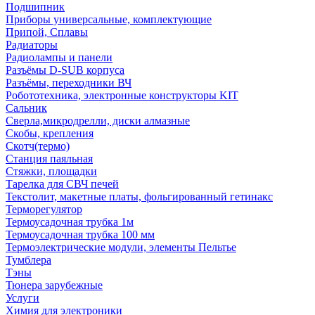
Подшипник
Приборы универсальные, комплектующие
Припой, Сплавы
Радиаторы
Радиолампы и панели
Разъёмы D-SUB корпуса
Разъёмы, переходники ВЧ
Робототехника, электронные конструкторы KIT
Сальник
Сверла,микродрелли, диски алмазные
Скобы, крепления
Скотч(термо)
Станция паяльная
Стяжки, площадки
Тарелка для СВЧ печей
Текстолит, макетные платы, фольгированный гетинакс
Терморегулятор
Термоусадочная трубка 1м
Термоусадочная трубка 100 мм
Термоэлектрические модули, элементы Пельтье
Тумблера
Тэны
Тюнера зарубежные
Услуги
Химия для электроники