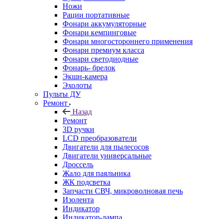
Ножи
Рации портативные
Фонари аккумуляторные
Фонари кемпинговые
Фонари многостороннего применения
Фонари премиум класса
Фонари светодиодные
Фонарь- брелок
Экшн-камера
Эхолоты
Пульты ДУ
Ремонт
Назад
Ремонт
3D ручки
LCD преобразователи
Двигатели для пылесосов
Двигатели универсальные
Дроссель
Жало для паяльника
ЖК подсветка
Запчасти СВЧ, микроволновая печь
Изолента
Индикатор
Индикатор-лампа