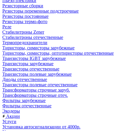
Пьезо-электрики
Резисторные сборки
Резисторы переменные подстроечные
Резисторы постоянные
Резисторы термо-фото
Реле
Стабилитроны Zener
Стабилитроны отечественные
Термопредохранители
Тиристоры, симисторы зарубежные
Тиристоры, симисторы, оптотиристоры отечественные
Транзисторы IGBT зарубежные
Транзисторы зарубежные
Транзисторы отечественные
Транзисторы полевые зарубежные
Диоды отечественные
Транзисторы полевые отечественные
Трансформаторы строчные заруб.
Трансформаторы строчные отеч.
Фильтры зарубежные
Фильтры отечественные
Экодеры
Акции
Услуги
Установка автосигнализации от 4000р.