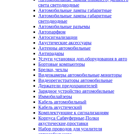
света светодиодные
Автомобильные лампы габаритные
Автомобильные лампы габаритные
светодиодные
Автомобильные разъемы
Автопарфюм
Автосигнализации
Акустические аксессуары
Антенны автомобильные
Антирадары
Услуги установки доп.оборудования в авто
Бортовые компьютеры
Брелки, чехлы
Видеокамеры автомобильные,мониторы
Видеорегистраторы автомобильные
Держатели предохранителей
Зарядное устройство автомобильные
Иммобилайзеры
Кабель автомобильный
Кабель акустический
Комплектующие к сигнализациям
Корпуса Сабвуферные,Полки
акустические,проставки
Набор проводов для усилителя