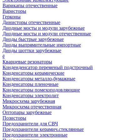
Варикапы отечественные
Варисторы
Герконы
Динисторы отечественные
Диодные мосты и модули зарубежные
Диодные мосты и модули отечественные
Диоды быстрые зарубежные
Диоды выпрямительные импортные
Диоды шоттки зарубежные
ё
Кварцевые резонаторы
Конденденсатор переменый подстрочный
Конденсаторы керамические
Конденсаторы металло-бумажные
Конденсаторы пленочные
Конденсаторы помехоподовляющие
Конденсаторы электролит
Микросхема зарубежная
Микросхема отечественная
Оптопары зарубежные
Позисторы
Предохранители для СВЧ
Предохранители керамич.стеклянные
Предохранители электронные