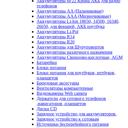
Аккумуляторы 6F22 Крона АКБ для радио
телефонов
Аккумуляторы AA (Пальчиковые)
Аккумуляторы AAA (Мизинчиковые)
Аккумуляторы Li-Ion 18650, 14500, 16340,
26650, для фонарей, АКБ ноутбука
Аккумуляторы Li-Pol
Аккумуляторы R14
Аккумуляторы R20
Аккумуляторы для Шуруповертов
Аккумуляторы различного назначения
Аккумуляторы Свинцово-кислотные, AGM
Батарейки
Блоки питания
Блоки питания для ноутбуков, нетбуков,
планшетов
Брендовые аксесуары
Вентиляторы компьютерные
Видеокамеры Web camera
Держатели для сотового телефонов
,навигаторов ,планшетов
Диски CD
Зарядное устройство для аккумуляторов.
Зарядное устройство к сотовым
Источники бесперебойного питания