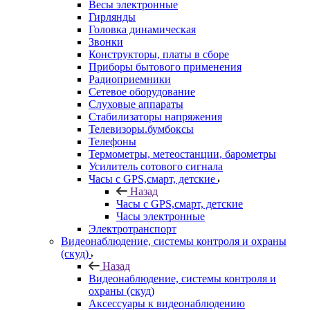
Весы электронные
Гирлянды
Головка динамическая
Звонки
Конструкторы, платы в сборе
Приборы бытового применения
Радиоприемники
Сетевое оборудование
Слуховые аппараты
Стабилизаторы напряжения
Телевизоры.бумбоксы
Телефоны
Термометры, метеостанции, барометры
Усилитель сотового сигнала
Часы с GPS,смарт, детские
Назад
Часы с GPS,смарт, детские
Часы электронные
Электротранспорт
Видеонаблюдение, системы контроля и охраны
(скуд)
Назад
Видеонаблюдение, системы контроля и
охраны (скуд)
Аксессуары к видеонаблюдению