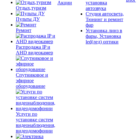
Акции
установка
Отдых,туризм
автозвука
Студия автосвета,
Пульты ДУ
Тюнинг и ремонт
фар
Ремонт
Установка линз в
фары, Установка
led(лед) оптики
Распродажа IP и
AHD видеокамер
Спутниковое и
эфирное
оборудование
Услуги по
установке систем
видеонаблюдения,
видеодомофонии