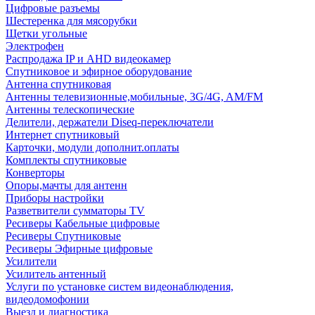
Цифровые разъемы
Шестеренка для мясорубки
Щетки угольные
Электрофен
Распродажа IP и AHD видеокамер
Спутниковое и эфирное оборудование
Антенна спутниковая
Антенны телевизионные,мобильные, 3G/4G, AM/FM
Антенны телескопические
Делители, держатели Diseq-переключатели
Интернет спутниковый
Карточки, модули дополнит.оплаты
Комплекты спутниковые
Конверторы
Опоры,мачты для антенн
Приборы настройки
Разветвители сумматоры TV
Ресиверы Кабельные цифровые
Ресиверы Спутниковые
Ресиверы Эфирные цифровые
Усилители
Усилитель антенный
Услуги по установке систем видеонаблюдения,
видеодомофонии
Выезд и диагностика