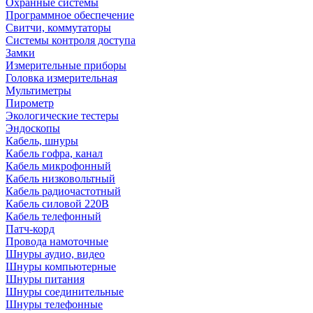
Охранные системы
Программное обеспечение
Свитчи, коммутаторы
Системы контроля доступа
Замки
Измерительные приборы
Головка измерительная
Мультиметры
Пирометр
Экологические тестеры
Эндоскопы
Кабель, шнуры
Кабель гофра, канал
Кабель микрофонный
Кабель низковольтный
Кабель радиочастотный
Кабель силовой 220В
Кабель телефонный
Патч-корд
Провода намоточные
Шнуры аудио, видео
Шнуры компьютерные
Шнуры питания
Шнуры соединительные
Шнуры телефонные