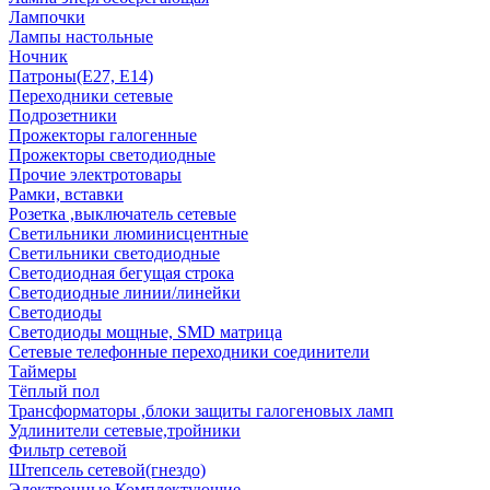
Лампочки
Лампы настольные
Ночник
Патроны(Е27, Е14)
Переходники сетевые
Подрозетники
Прожекторы галогенные
Прожекторы светодиодные
Прочие электротовары
Рамки, вставки
Розетка ,выключатель сетевые
Светильники люминисцентные
Светильники светодиодные
Светодиодная бегущая строка
Светодиодные линии/линейки
Светодиоды
Светодиоды мощные, SMD матрица
Сетевые телефонные переходники соединители
Таймеры
Тёплый пол
Трансформаторы ,блоки защиты галогеновых ламп
Удлинители сетевые,тройники
Фильтр сетевой
Штепсель сетевой(гнездо)
Электронные Комплектующие