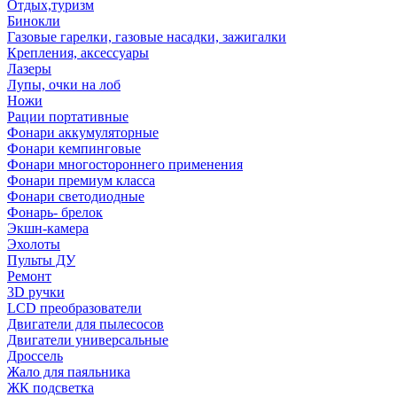
Отдых,туризм
Бинокли
Газовые гарелки, газовые насадки, зажигалки
Крепления, аксессуары
Лазеры
Лупы, очки на лоб
Ножи
Рации портативные
Фонари аккумуляторные
Фонари кемпинговые
Фонари многостороннего применения
Фонари премиум класса
Фонари светодиодные
Фонарь- брелок
Экшн-камера
Эхолоты
Пульты ДУ
Ремонт
3D ручки
LCD преобразователи
Двигатели для пылесосов
Двигатели универсальные
Дроссель
Жало для паяльника
ЖК подсветка