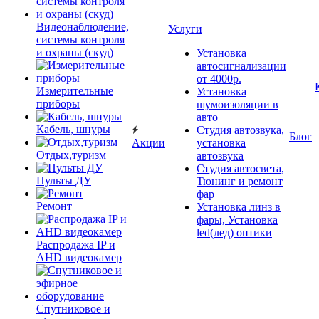
Видеонаблюдение,
Услуги
системы контроля
и охраны (скуд)
Установка
автосигнализации
от 4000р.
Измерительные
Установка
приборы
шумоизоляции в
авто
Кабель, шнуры
Студия автозвука,
Блог
Акции
установка
Отдых,туризм
автозвука
Студия автосвета,
Пульты ДУ
Тюнинг и ремонт
фар
Ремонт
Установка линз в
фары, Установка
led(лед) оптики
Распродажа IP и
AHD видеокамер
Спутниковое и