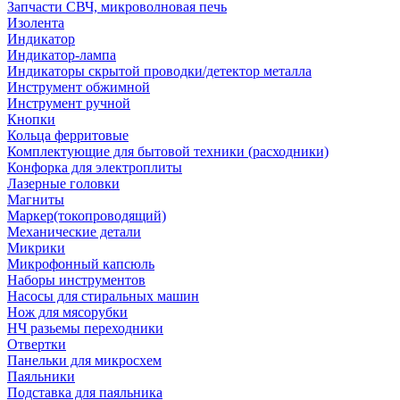
Запчасти СВЧ, микроволновая печь
Изолента
Индикатор
Индикатор-лампа
Индикаторы скрытой проводки/детектор металла
Инструмент обжимной
Инструмент ручной
Кнопки
Кольца ферритовые
Комплектующие для бытовой техники (расходники)
Конфорка для электроплиты
Лазерные головки
Магниты
Маркер(токопроводящий)
Механические детали
Микрики
Микрофонный капсюль
Наборы инструментов
Насосы для стиральных машин
Нож для мясорубки
НЧ разьемы переходники
Отвертки
Панельки для микросхем
Паяльники
Подставка для паяльника