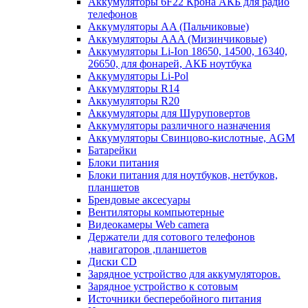
Аккумуляторы 6F22 Крона АКБ для радио
телефонов
Аккумуляторы AA (Пальчиковые)
Аккумуляторы AAA (Мизинчиковые)
Аккумуляторы Li-Ion 18650, 14500, 16340,
26650, для фонарей, АКБ ноутбука
Аккумуляторы Li-Pol
Аккумуляторы R14
Аккумуляторы R20
Аккумуляторы для Шуруповертов
Аккумуляторы различного назначения
Аккумуляторы Свинцово-кислотные, AGM
Батарейки
Блоки питания
Блоки питания для ноутбуков, нетбуков,
планшетов
Брендовые аксесуары
Вентиляторы компьютерные
Видеокамеры Web camera
Держатели для сотового телефонов
,навигаторов ,планшетов
Диски CD
Зарядное устройство для аккумуляторов.
Зарядное устройство к сотовым
Источники бесперебойного питания