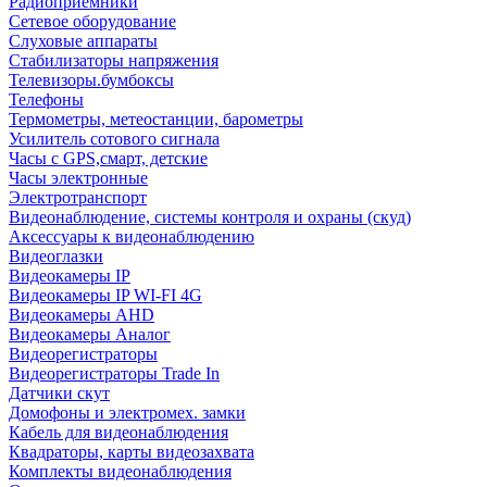
Радиоприемники
Сетевое оборудование
Слуховые аппараты
Стабилизаторы напряжения
Телевизоры.бумбоксы
Телефоны
Термометры, метеостанции, барометры
Усилитель сотового сигнала
Часы с GPS,смарт, детские
Часы электронные
Электротранспорт
Видеонаблюдение, системы контроля и охраны (скуд)
Аксессуары к видеонаблюдению
Видеоглазки
Видеокамеры IP
Видеокамеры IP WI-FI 4G
Видеокамеры AHD
Видеокамеры Аналог
Видеорегистраторы
Видеорегистраторы Trade In
Датчики скут
Домофоны и электромех. замки
Кабель для видеонаблюдения
Квадраторы, карты видеозахвата
Комплекты видеонаблюдения