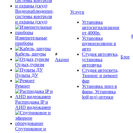
Видеонаблюдение,
Услуги
системы контроля
и охраны (скуд)
Установка
автосигнализации
от 4000р.
Измерительные
Установка
приборы
шумоизоляции в
авто
Кабель, шнуры
Студия автозвука,
Блог
Акции
установка
Отдых,туризм
автозвука
Студия автосвета,
Пульты ДУ
Тюнинг и ремонт
фар
Ремонт
Установка линз в
фары, Установка
led(лед) оптики
Распродажа IP и
AHD видеокамер
Спутниковое и