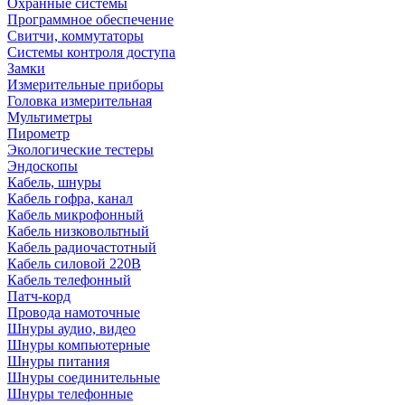
Охранные системы
Программное обеспечение
Свитчи, коммутаторы
Системы контроля доступа
Замки
Измерительные приборы
Головка измерительная
Мультиметры
Пирометр
Экологические тестеры
Эндоскопы
Кабель, шнуры
Кабель гофра, канал
Кабель микрофонный
Кабель низковольтный
Кабель радиочастотный
Кабель силовой 220В
Кабель телефонный
Патч-корд
Провода намоточные
Шнуры аудио, видео
Шнуры компьютерные
Шнуры питания
Шнуры соединительные
Шнуры телефонные