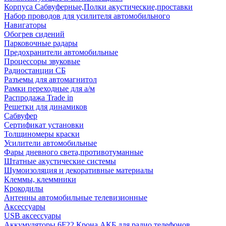
Корпуса Сабвуферные,Полки акустические,проставки
Набор проводов для усилителя автомобильного
Навигаторы
Обогрев сидений
Парковочные радары
Предохранители автомобильные
Процессоры звуковые
Радиостанции СБ
Разъемы для автомагнитол
Рамки переходные для а/м
Распродажа Trade in
Решетки для динамиков
Сабвуфер
Сертификат установки
Толщиномеры краски
Усилители автомобильные
Фары дневного света,противотуманные
Штатные акустические системы
Шумоизоляция и декоративные материалы
Клеммы, клеммники
Крокодилы
Антенны автомобильные телевизионные
Аксессуары
USB аксессуары
Аккумуляторы 6F22 Крона АКБ для радио телефонов