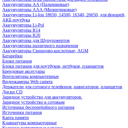
Аккумуляторы AA (Пальчиковые)
Аккумуляторы AAA (Мизинчиковые)
Аккумуляторы Li-Ion 18650, 14500, 16340, 26650, для фонарей,
АКБ ноутбука
Аккумуляторы Li-Pol
Аккумуляторы R14
Аккумуляторы R20
Аккумуляторы для Шуруповертов
Аккумуляторы различного назначения
Аккумуляторы Свинцово-кислотные, AGM
Батарейки
Блоки питания
Блоки питания для ноутбуков, нетбуков, планшетов
Брендовые аксесуары
Вентиляторы компьютерные
Видеокамеры Web camera
Держатели для сотового телефонов ,навигаторов ,планшетов
Диски CD
Зарядное устройство для аккумуляторов.
Зарядное устройство к сотовым
Источники бесперебойного питания
Источники питания
Карта памяти
Клавиатуры компьюторные
Колонки портативные караоке