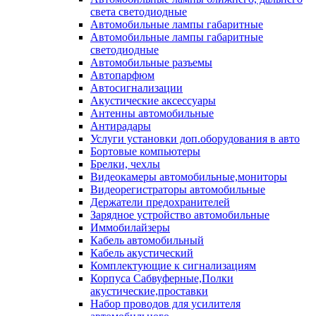
света светодиодные
Автомобильные лампы габаритные
Автомобильные лампы габаритные
светодиодные
Автомобильные разъемы
Автопарфюм
Автосигнализации
Акустические аксессуары
Антенны автомобильные
Антирадары
Услуги установки доп.оборудования в авто
Бортовые компьютеры
Брелки, чехлы
Видеокамеры автомобильные,мониторы
Видеорегистраторы автомобильные
Держатели предохранителей
Зарядное устройство автомобильные
Иммобилайзеры
Кабель автомобильный
Кабель акустический
Комплектующие к сигнализациям
Корпуса Сабвуферные,Полки
акустические,проставки
Набор проводов для усилителя