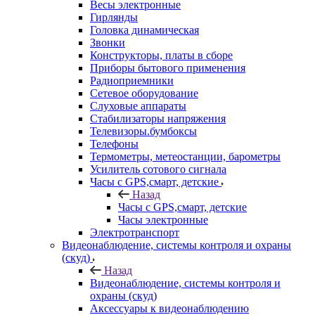
Весы электронные
Гирлянды
Головка динамическая
Звонки
Конструкторы, платы в сборе
Приборы бытового применения
Радиоприемники
Сетевое оборудование
Слуховые аппараты
Стабилизаторы напряжения
Телевизоры.бумбоксы
Телефоны
Термометры, метеостанции, барометры
Усилитель сотового сигнала
Часы с GPS,смарт, детские
Назад
Часы с GPS,смарт, детские
Часы электронные
Электротранспорт
Видеонаблюдение, системы контроля и охраны
(скуд)
Назад
Видеонаблюдение, системы контроля и
охраны (скуд)
Аксессуары к видеонаблюдению