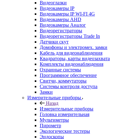
Видеоглазки
Видеокамеры IP
Видеокамеры IP WI-FI 4G
Видеокамеры AHD
Видеокамеры Аналог
Видеорегистраторы
Видеорегистраторы Trade In
Датчики скут
Домофоны и электромех. замки
Кабель для видеонаблюдения
Квадраторы, карты видеозахвата
Комплекты видеонаблюдения
Охранные системы
Программное обеспечение
Свитчи, коммутаторы
Системы контроля доступа
Замки
Измерительные приборы
Назад
Измерительные приборы
Головка измерительная
Мультиметры
Пирометр
Экологические тестеры
Эндоскопы