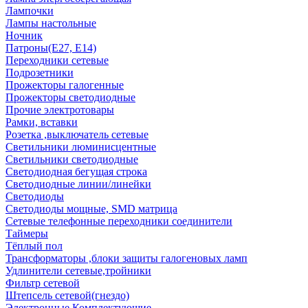
Лампочки
Лампы настольные
Ночник
Патроны(Е27, Е14)
Переходники сетевые
Подрозетники
Прожекторы галогенные
Прожекторы светодиодные
Прочие электротовары
Рамки, вставки
Розетка ,выключатель сетевые
Светильники люминисцентные
Светильники светодиодные
Светодиодная бегущая строка
Светодиодные линии/линейки
Светодиоды
Светодиоды мощные, SMD матрица
Сетевые телефонные переходники соединители
Таймеры
Тёплый пол
Трансформаторы ,блоки защиты галогеновых ламп
Удлинители сетевые,тройники
Фильтр сетевой
Штепсель сетевой(гнездо)
Электронные Комплектующие