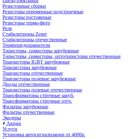
Пьезо-электрики
Резисторные сборки
Резисторы переменные подстроечные
Резисторы постоянные
Резисторы термо-фото
Реле
Стабилитроны Zener
Стабилитроны отечественные
Термопредохранители
Тиристоры, симисторы зарубежные
Тиристоры, симисторы, оптотиристоры отечественные
Транзисторы IGBT зарубежные
Транзисторы зарубежные
Транзисторы отечественные
Транзисторы полевые зарубежные
Диоды отечественные
Транзисторы полевые отечественные
Трансформаторы строчные заруб.
Трансформаторы строчные отеч.
Фильтры зарубежные
Фильтры отечественные
Экодеры
Акции
Услуги
Установка автосигнализации от 4000р.