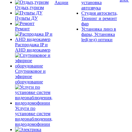
Акции
установка
Отдых,туризм
автозвука
Студия автосвета,
Пульты ДУ
Тюнинг и ремонт
фар
Ремонт
Установка линз в
фары, Установка
led(лед) оптики
Распродажа IP и
AHD видеокамер
Спутниковое и
эфирное
оборудование
Услуги по
установке систем
видеонаблюдения,
видеодомофонии