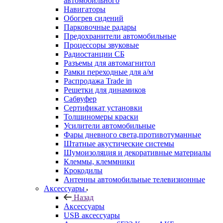
автомобильного
Навигаторы
Обогрев сидений
Парковочные радары
Предохранители автомобильные
Процессоры звуковые
Радиостанции СБ
Разъемы для автомагнитол
Рамки переходные для а/м
Распродажа Trade in
Решетки для динамиков
Сабвуфер
Сертификат установки
Толщиномеры краски
Усилители автомобильные
Фары дневного света,противотуманные
Штатные акустические системы
Шумоизоляция и декоративные материалы
Клеммы, клеммники
Крокодилы
Антенны автомобильные телевизионные
Аксессуары
Назад
Аксессуары
USB аксессуары