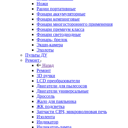
Ножи
Рации портативные
Фонари аккумуляторные
Фонари кемпинговые
Фонари многостороннего применения
Фонари премиум класса
Фонари светодиодные
Фонарь- брелок
Экшн-камера
Эхолоты
Пульты ДУ
Ремонт
Назад
Ремонт
3D ручки
LCD преобразователи
Двигатели для пылесосов
Двигатели универсальные
Дроссель
Жало для паяльника
ЖК подсветка
Запчасти СВЧ, микроволновая печь
Изолента
Индикатор
Индикатор-лампа