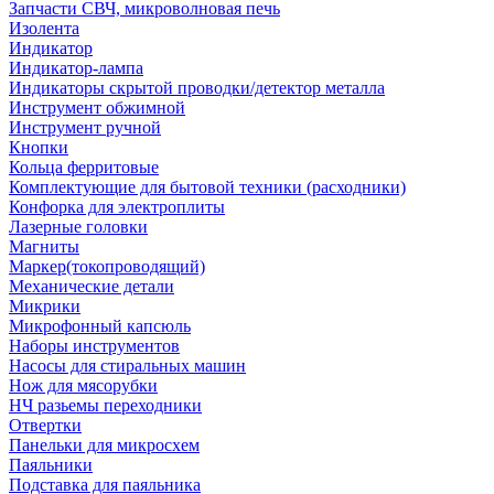
Запчасти СВЧ, микроволновая печь
Изолента
Индикатор
Индикатор-лампа
Индикаторы скрытой проводки/детектор металла
Инструмент обжимной
Инструмент ручной
Кнопки
Кольца ферритовые
Комплектующие для бытовой техники (расходники)
Конфорка для электроплиты
Лазерные головки
Магниты
Маркер(токопроводящий)
Механические детали
Микрики
Микрофонный капсюль
Наборы инструментов
Насосы для стиральных машин
Нож для мясорубки
НЧ разьемы переходники
Отвертки
Панельки для микросхем
Паяльники
Подставка для паяльника