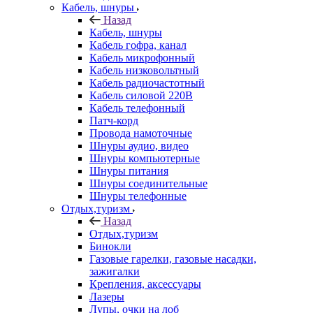
Кабель, шнуры
Назад
Кабель, шнуры
Кабель гофра, канал
Кабель микрофонный
Кабель низковольтный
Кабель радиочастотный
Кабель силовой 220В
Кабель телефонный
Патч-корд
Провода намоточные
Шнуры аудио, видео
Шнуры компьютерные
Шнуры питания
Шнуры соединительные
Шнуры телефонные
Отдых,туризм
Назад
Отдых,туризм
Бинокли
Газовые гарелки, газовые насадки,
зажигалки
Крепления, аксессуары
Лазеры
Лупы, очки на лоб