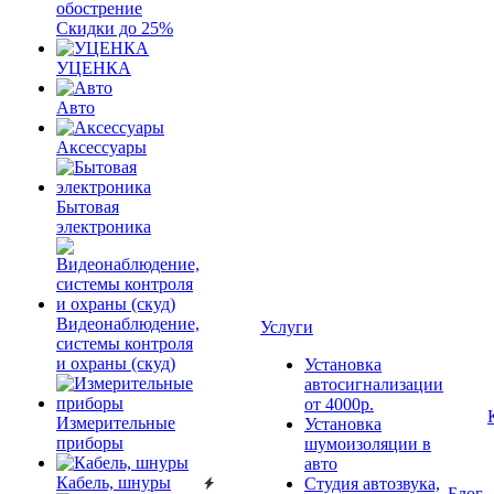
обострение
Скидки до 25%
УЦЕНКА
Авто
Аксессуары
Бытовая
электроника
Видеонаблюдение,
Услуги
системы контроля
и охраны (скуд)
Установка
автосигнализации
от 4000р.
Измерительные
Установка
приборы
шумоизоляции в
авто
Кабель, шнуры
Студия автозвука,
Блог