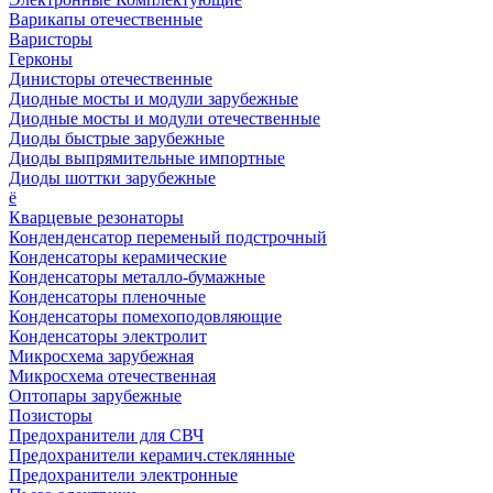
Варикапы отечественные
Варисторы
Герконы
Динисторы отечественные
Диодные мосты и модули зарубежные
Диодные мосты и модули отечественные
Диоды быстрые зарубежные
Диоды выпрямительные импортные
Диоды шоттки зарубежные
ё
Кварцевые резонаторы
Конденденсатор переменый подстрочный
Конденсаторы керамические
Конденсаторы металло-бумажные
Конденсаторы пленочные
Конденсаторы помехоподовляющие
Конденсаторы электролит
Микросхема зарубежная
Микросхема отечественная
Оптопары зарубежные
Позисторы
Предохранители для СВЧ
Предохранители керамич.стеклянные
Предохранители электронные