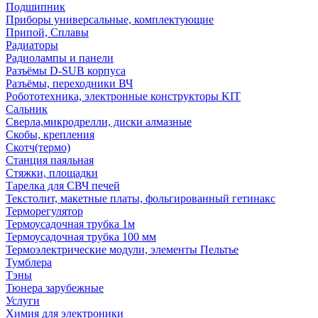
Подшипник
Приборы универсальные, комплектующие
Припой, Сплавы
Радиаторы
Радиолампы и панели
Разъёмы D-SUB корпуса
Разъёмы, переходники ВЧ
Робототехника, электронные конструкторы KIT
Сальник
Сверла,микродрелли, диски алмазные
Скобы, крепления
Скотч(термо)
Станция паяльная
Стяжки, площадки
Тарелка для СВЧ печей
Текстолит, макетные платы, фольгированный гетинакс
Терморегулятор
Термоусадочная трубка 1м
Термоусадочная трубка 100 мм
Термоэлектрические модули, элементы Пельтье
Тумблера
Тэны
Тюнера зарубежные
Услуги
Химия для электроники