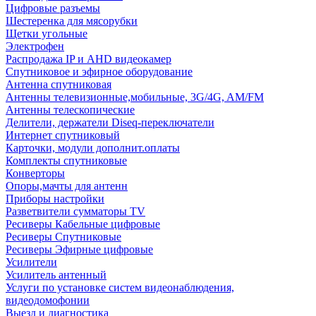
Цифровые разъемы
Шестеренка для мясорубки
Щетки угольные
Электрофен
Распродажа IP и AHD видеокамер
Спутниковое и эфирное оборудование
Антенна спутниковая
Антенны телевизионные,мобильные, 3G/4G, AM/FM
Антенны телескопические
Делители, держатели Diseq-переключатели
Интернет спутниковый
Карточки, модули дополнит.оплаты
Комплекты спутниковые
Конверторы
Опоры,мачты для антенн
Приборы настройки
Разветвители сумматоры TV
Ресиверы Кабельные цифровые
Ресиверы Спутниковые
Ресиверы Эфирные цифровые
Усилители
Усилитель антенный
Услуги по установке систем видеонаблюдения,
видеодомофонии
Выезд и диагностика