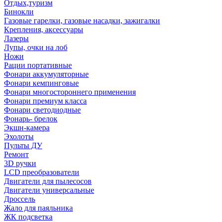
Отдых,туризм
Бинокли
Газовые гарелки, газовые насадки, зажигалки
Крепления, аксессуары
Лазеры
Лупы, очки на лоб
Ножи
Рации портативные
Фонари аккумуляторные
Фонари кемпинговые
Фонари многостороннего применения
Фонари премиум класса
Фонари светодиодные
Фонарь- брелок
Экшн-камера
Эхолоты
Пульты ДУ
Ремонт
3D ручки
LCD преобразователи
Двигатели для пылесосов
Двигатели универсальные
Дроссель
Жало для паяльника
ЖК подсветка