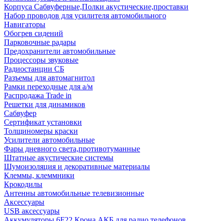
Корпуса Сабвуферные,Полки акустические,проставки
Набор проводов для усилителя автомобильного
Навигаторы
Обогрев сидений
Парковочные радары
Предохранители автомобильные
Процессоры звуковые
Радиостанции СБ
Разъемы для автомагнитол
Рамки переходные для а/м
Распродажа Trade in
Решетки для динамиков
Сабвуфер
Сертификат установки
Толщиномеры краски
Усилители автомобильные
Фары дневного света,противотуманные
Штатные акустические системы
Шумоизоляция и декоративные материалы
Клеммы, клеммники
Крокодилы
Антенны автомобильные телевизионные
Аксессуары
USB аксессуары
Аккумуляторы 6F22 Крона АКБ для радио телефонов