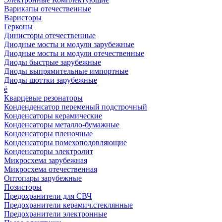
Варикапы отечественные
Варисторы
Герконы
Динисторы отечественные
Диодные мосты и модули зарубежные
Диодные мосты и модули отечественные
Диоды быстрые зарубежные
Диоды выпрямительные импортные
Диоды шоттки зарубежные
ё
Кварцевые резонаторы
Конденденсатор переменый подстрочный
Конденсаторы керамические
Конденсаторы металло-бумажные
Конденсаторы пленочные
Конденсаторы помехоподовляющие
Конденсаторы электролит
Микросхема зарубежная
Микросхема отечественная
Оптопары зарубежные
Позисторы
Предохранители для СВЧ
Предохранители керамич.стеклянные
Предохранители электронные