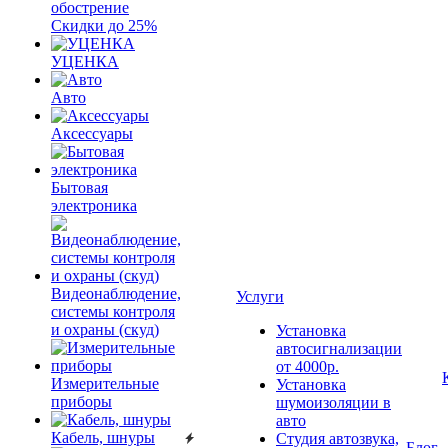
обострение
Скидки до 25%
УЦЕНКА
Авто
Аксессуары
Бытовая
электроника
Видеонаблюдение,
Услуги
системы контроля
и охраны (скуд)
Установка
автосигнализации
от 4000р.
Измерительные
Установка
приборы
шумоизоляции в
авто
Кабель, шнуры
Студия автозвука,
Блог