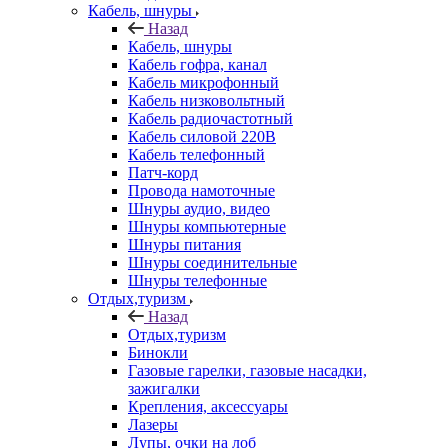
Кабель, шнуры
Назад
Кабель, шнуры
Кабель гофра, канал
Кабель микрофонный
Кабель низковольтный
Кабель радиочастотный
Кабель силовой 220В
Кабель телефонный
Патч-корд
Провода намоточные
Шнуры аудио, видео
Шнуры компьютерные
Шнуры питания
Шнуры соединительные
Шнуры телефонные
Отдых,туризм
Назад
Отдых,туризм
Бинокли
Газовые гарелки, газовые насадки,
зажигалки
Крепления, аксессуары
Лазеры
Лупы, очки на лоб