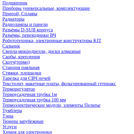
Подшипник
Приборы универсальные, комплектующие
Припой, Сплавы
Радиаторы
Радиолампы и панели
Разъёмы D-SUB корпуса
Разъёмы, переходники ВЧ
Робототехника, электронные конструкторы KIT
Сальник
Сверла,микродрелли, диски алмазные
Скобы, крепления
Скотч(термо)
Станция паяльная
Стяжки, площадки
Тарелка для СВЧ печей
Текстолит, макетные платы, фольгированный гетинакс
Терморегулятор
Термоусадочная трубка 1м
Термоусадочная трубка 100 мм
Термоэлектрические модули, элементы Пельтье
Тумблера
Тэны
Тюнера зарубежные
Услуги
Химия для электроники