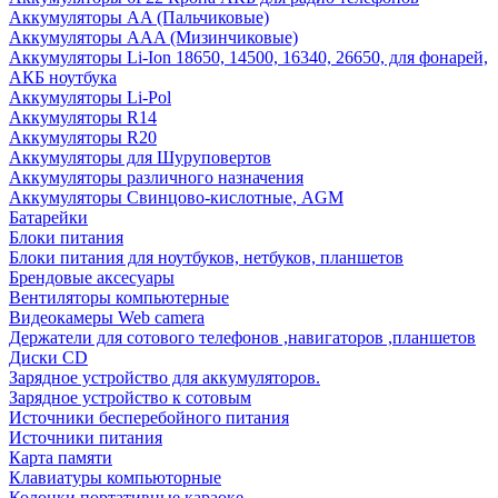
Аккумуляторы AA (Пальчиковые)
Аккумуляторы AAA (Мизинчиковые)
Аккумуляторы Li-Ion 18650, 14500, 16340, 26650, для фонарей,
АКБ ноутбука
Аккумуляторы Li-Pol
Аккумуляторы R14
Аккумуляторы R20
Аккумуляторы для Шуруповертов
Аккумуляторы различного назначения
Аккумуляторы Свинцово-кислотные, AGM
Батарейки
Блоки питания
Блоки питания для ноутбуков, нетбуков, планшетов
Брендовые аксесуары
Вентиляторы компьютерные
Видеокамеры Web camera
Держатели для сотового телефонов ,навигаторов ,планшетов
Диски CD
Зарядное устройство для аккумуляторов.
Зарядное устройство к сотовым
Источники бесперебойного питания
Источники питания
Карта памяти
Клавиатуры компьюторные
Колонки портативные караоке