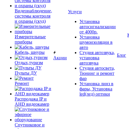
Видеонаблюдение,
Услуги
системы контроля
и охраны (скуд)
Установка
автосигнализации
от 4000р.
Измерительные
Установка
приборы
шумоизоляции в
авто
Кабель, шнуры
Студия автозвука,
Блог
Акции
установка
Отдых,туризм
автозвука
Студия автосвета,
Пульты ДУ
Тюнинг и ремонт
фар
Ремонт
Установка линз в
фары, Установка
led(лед) оптики
Распродажа IP и
AHD видеокамер
Спутниковое и