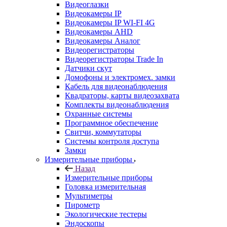
Видеоглазки
Видеокамеры IP
Видеокамеры IP WI-FI 4G
Видеокамеры AHD
Видеокамеры Аналог
Видеорегистраторы
Видеорегистраторы Trade In
Датчики скут
Домофоны и электромех. замки
Кабель для видеонаблюдения
Квадраторы, карты видеозахвата
Комплекты видеонаблюдения
Охранные системы
Программное обеспечение
Свитчи, коммутаторы
Системы контроля доступа
Замки
Измерительные приборы
Назад
Измерительные приборы
Головка измерительная
Мультиметры
Пирометр
Экологические тестеры
Эндоскопы