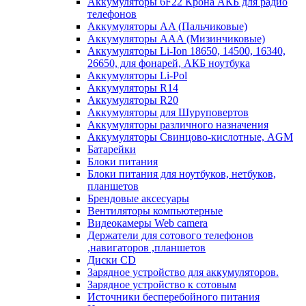
Аккумуляторы 6F22 Крона АКБ для радио
телефонов
Аккумуляторы AA (Пальчиковые)
Аккумуляторы AAA (Мизинчиковые)
Аккумуляторы Li-Ion 18650, 14500, 16340,
26650, для фонарей, АКБ ноутбука
Аккумуляторы Li-Pol
Аккумуляторы R14
Аккумуляторы R20
Аккумуляторы для Шуруповертов
Аккумуляторы различного назначения
Аккумуляторы Свинцово-кислотные, AGM
Батарейки
Блоки питания
Блоки питания для ноутбуков, нетбуков,
планшетов
Брендовые аксесуары
Вентиляторы компьютерные
Видеокамеры Web camera
Держатели для сотового телефонов
,навигаторов ,планшетов
Диски CD
Зарядное устройство для аккумуляторов.
Зарядное устройство к сотовым
Источники бесперебойного питания