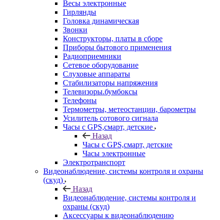
Весы электронные
Гирлянды
Головка динамическая
Звонки
Конструкторы, платы в сборе
Приборы бытового применения
Радиоприемники
Сетевое оборудование
Слуховые аппараты
Стабилизаторы напряжения
Телевизоры.бумбоксы
Телефоны
Термометры, метеостанции, барометры
Усилитель сотового сигнала
Часы с GPS,смарт, детские
Назад
Часы с GPS,смарт, детские
Часы электронные
Электротранспорт
Видеонаблюдение, системы контроля и охраны
(скуд)
Назад
Видеонаблюдение, системы контроля и
охраны (скуд)
Аксессуары к видеонаблюдению