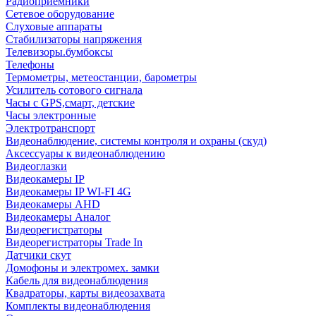
Радиоприемники
Сетевое оборудование
Слуховые аппараты
Стабилизаторы напряжения
Телевизоры.бумбоксы
Телефоны
Термометры, метеостанции, барометры
Усилитель сотового сигнала
Часы с GPS,смарт, детские
Часы электронные
Электротранспорт
Видеонаблюдение, системы контроля и охраны (скуд)
Аксессуары к видеонаблюдению
Видеоглазки
Видеокамеры IP
Видеокамеры IP WI-FI 4G
Видеокамеры AHD
Видеокамеры Аналог
Видеорегистраторы
Видеорегистраторы Trade In
Датчики скут
Домофоны и электромех. замки
Кабель для видеонаблюдения
Квадраторы, карты видеозахвата
Комплекты видеонаблюдения