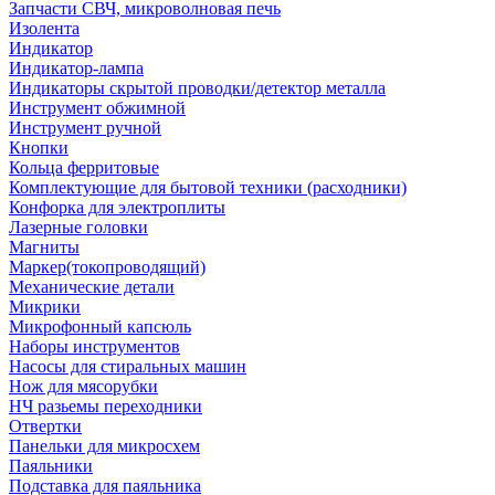
Запчасти СВЧ, микроволновая печь
Изолента
Индикатор
Индикатор-лампа
Индикаторы скрытой проводки/детектор металла
Инструмент обжимной
Инструмент ручной
Кнопки
Кольца ферритовые
Комплектующие для бытовой техники (расходники)
Конфорка для электроплиты
Лазерные головки
Магниты
Маркер(токопроводящий)
Механические детали
Микрики
Микрофонный капсюль
Наборы инструментов
Насосы для стиральных машин
Нож для мясорубки
НЧ разьемы переходники
Отвертки
Панельки для микросхем
Паяльники
Подставка для паяльника