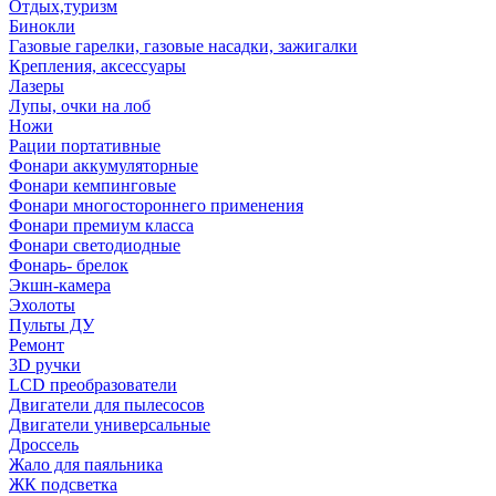
Отдых,туризм
Бинокли
Газовые гарелки, газовые насадки, зажигалки
Крепления, аксессуары
Лазеры
Лупы, очки на лоб
Ножи
Рации портативные
Фонари аккумуляторные
Фонари кемпинговые
Фонари многостороннего применения
Фонари премиум класса
Фонари светодиодные
Фонарь- брелок
Экшн-камера
Эхолоты
Пульты ДУ
Ремонт
3D ручки
LCD преобразователи
Двигатели для пылесосов
Двигатели универсальные
Дроссель
Жало для паяльника
ЖК подсветка