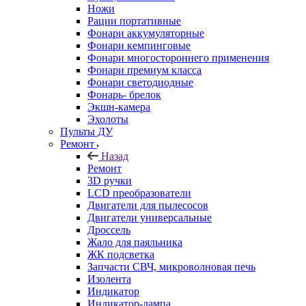
Ножи
Рации портативные
Фонари аккумуляторные
Фонари кемпинговые
Фонари многостороннего применения
Фонари премиум класса
Фонари светодиодные
Фонарь- брелок
Экшн-камера
Эхолоты
Пульты ДУ
Ремонт
Назад
Ремонт
3D ручки
LCD преобразователи
Двигатели для пылесосов
Двигатели универсальные
Дроссель
Жало для паяльника
ЖК подсветка
Запчасти СВЧ, микроволновая печь
Изолента
Индикатор
Индикатор-лампа