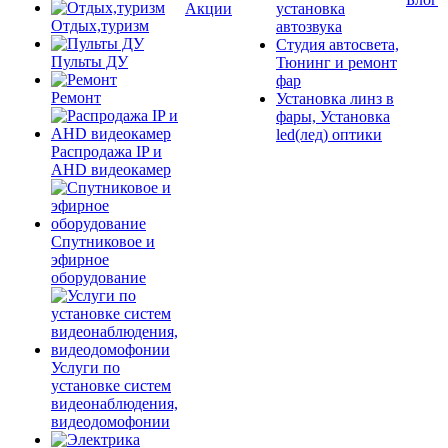
Акции
установка
Отдых,туризм
автозвука
Студия автосвета,
Пульты ДУ
Тюнинг и ремонт
фар
Ремонт
Установка линз в
фары, Установка
led(лед) оптики
Распродажа IP и
AHD видеокамер
Спутниковое и
эфирное
оборудование
Услуги по
установке систем
видеонаблюдения,
видеодомофонии