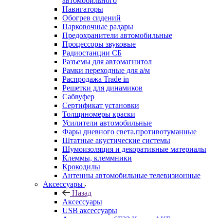
автомобильного
Навигаторы
Обогрев сидений
Парковочные радары
Предохранители автомобильные
Процессоры звуковые
Радиостанции СБ
Разъемы для автомагнитол
Рамки переходные для а/м
Распродажа Trade in
Решетки для динамиков
Сабвуфер
Сертификат установки
Толщиномеры краски
Усилители автомобильные
Фары дневного света,противотуманные
Штатные акустические системы
Шумоизоляция и декоративные материалы
Клеммы, клеммники
Крокодилы
Антенны автомобильные телевизионные
Аксессуары
Назад
Аксессуары
USB аксессуары