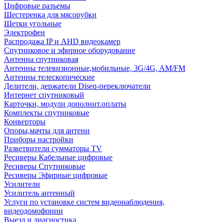
Цифровые разъемы
Шестеренка для мясорубки
Щетки угольные
Электрофен
Распродажа IP и AHD видеокамер
Спутниковое и эфирное оборудование
Антенна спутниковая
Антенны телевизионные,мобильные, 3G/4G, AM/FM
Антенны телескопические
Делители, держатели Diseq-переключатели
Интернет спутниковый
Карточки, модули дополнит.оплаты
Комплекты спутниковые
Конверторы
Опоры,мачты для антенн
Приборы настройки
Разветвители сумматоры TV
Ресиверы Кабельные цифровые
Ресиверы Спутниковые
Ресиверы Эфирные цифровые
Усилители
Усилитель антенный
Услуги по установке систем видеонаблюдения,
видеодомофонии
Выезд и диагностика