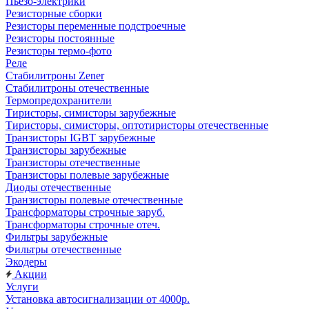
Пьезо-электрики
Резисторные сборки
Резисторы переменные подстроечные
Резисторы постоянные
Резисторы термо-фото
Реле
Стабилитроны Zener
Стабилитроны отечественные
Термопредохранители
Тиристоры, симисторы зарубежные
Тиристоры, симисторы, оптотиристоры отечественные
Транзисторы IGBT зарубежные
Транзисторы зарубежные
Транзисторы отечественные
Транзисторы полевые зарубежные
Диоды отечественные
Транзисторы полевые отечественные
Трансформаторы строчные заруб.
Трансформаторы строчные отеч.
Фильтры зарубежные
Фильтры отечественные
Экодеры
Акции
Услуги
Установка автосигнализации от 4000р.