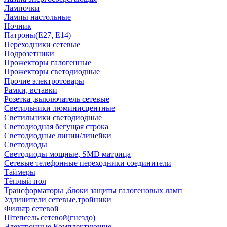
Лампочки
Лампы настольные
Ночник
Патроны(Е27, Е14)
Переходники сетевые
Подрозетники
Прожекторы галогенные
Прожекторы светодиодные
Прочие электротовары
Рамки, вставки
Розетка ,выключатель сетевые
Светильники люминисцентные
Светильники светодиодные
Светодиодная бегущая строка
Светодиодные линии/линейки
Светодиоды
Светодиоды мощные, SMD матрица
Сетевые телефонные переходники соединители
Таймеры
Тёплый пол
Трансформаторы ,блоки защиты галогеновых ламп
Удлинители сетевые,тройники
Фильтр сетевой
Штепсель сетевой(гнездо)
Электронные Комплектующие