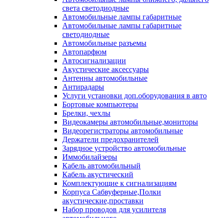
света светодиодные
Автомобильные лампы габаритные
Автомобильные лампы габаритные
светодиодные
Автомобильные разъемы
Автопарфюм
Автосигнализации
Акустические аксессуары
Антенны автомобильные
Антирадары
Услуги установки доп.оборудования в авто
Бортовые компьютеры
Брелки, чехлы
Видеокамеры автомобильные,мониторы
Видеорегистраторы автомобильные
Держатели предохранителей
Зарядное устройство автомобильные
Иммобилайзеры
Кабель автомобильный
Кабель акустический
Комплектующие к сигнализациям
Корпуса Сабвуферные,Полки
акустические,проставки
Набор проводов для усилителя