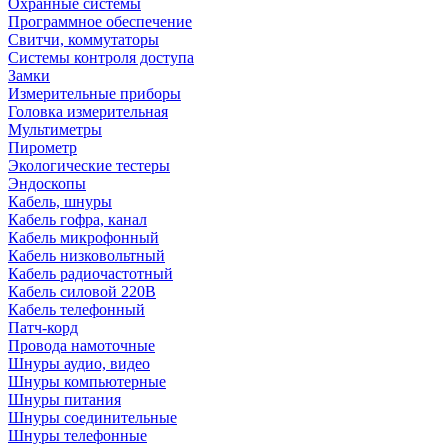
Охранные системы
Программное обеспечение
Свитчи, коммутаторы
Системы контроля доступа
Замки
Измерительные приборы
Головка измерительная
Мультиметры
Пирометр
Экологические тестеры
Эндоскопы
Кабель, шнуры
Кабель гофра, канал
Кабель микрофонный
Кабель низковольтный
Кабель радиочастотный
Кабель силовой 220В
Кабель телефонный
Патч-корд
Провода намоточные
Шнуры аудио, видео
Шнуры компьютерные
Шнуры питания
Шнуры соединительные
Шнуры телефонные