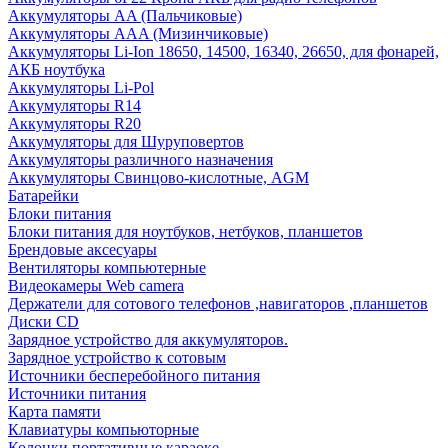
Аккумуляторы AA (Пальчиковые)
Аккумуляторы AAA (Мизинчиковые)
Аккумуляторы Li-Ion 18650, 14500, 16340, 26650, для фонарей,
АКБ ноутбука
Аккумуляторы Li-Pol
Аккумуляторы R14
Аккумуляторы R20
Аккумуляторы для Шуруповертов
Аккумуляторы различного назначения
Аккумуляторы Свинцово-кислотные, AGM
Батарейки
Блоки питания
Блоки питания для ноутбуков, нетбуков, планшетов
Брендовые аксесуары
Вентиляторы компьютерные
Видеокамеры Web camera
Держатели для сотового телефонов ,навигаторов ,планшетов
Диски CD
Зарядное устройство для аккумуляторов.
Зарядное устройство к сотовым
Источники бесперебойного питания
Источники питания
Карта памяти
Клавиатуры компьюторные
Колонки портативные караоке