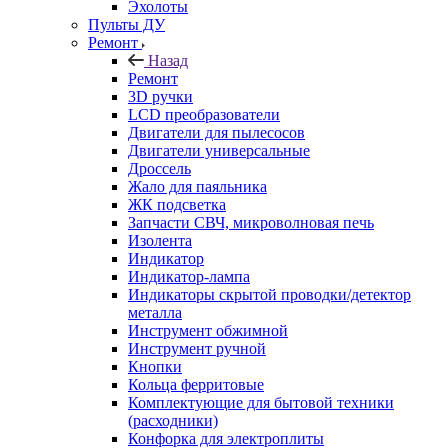
Эхолоты
Пульты ДУ
Ремонт
Назад
Ремонт
3D ручки
LCD преобразователи
Двигатели для пылесосов
Двигатели универсальные
Дроссель
Жало для паяльника
ЖК подсветка
Запчасти СВЧ, микроволновая печь
Изолента
Индикатор
Индикатор-лампа
Индикаторы скрытой проводки/детектор
металла
Инструмент обжимной
Инструмент ручной
Кнопки
Кольца ферритовые
Комплектующие для бытовой техники
(расходники)
Конфорка для электроплиты