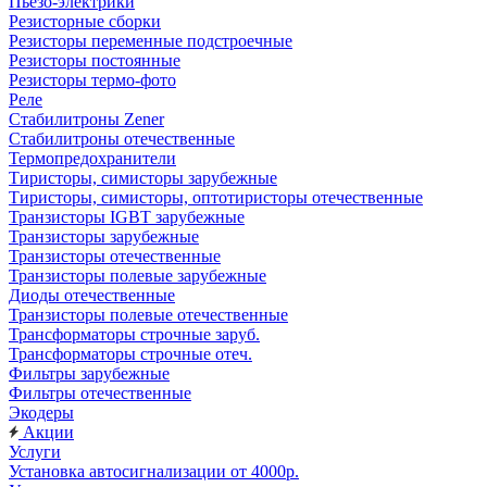
Пьезо-электрики
Резисторные сборки
Резисторы переменные подстроечные
Резисторы постоянные
Резисторы термо-фото
Реле
Стабилитроны Zener
Стабилитроны отечественные
Термопредохранители
Тиристоры, симисторы зарубежные
Тиристоры, симисторы, оптотиристоры отечественные
Транзисторы IGBT зарубежные
Транзисторы зарубежные
Транзисторы отечественные
Транзисторы полевые зарубежные
Диоды отечественные
Транзисторы полевые отечественные
Трансформаторы строчные заруб.
Трансформаторы строчные отеч.
Фильтры зарубежные
Фильтры отечественные
Экодеры
Акции
Услуги
Установка автосигнализации от 4000р.