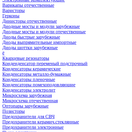
Варикапы отечественные
Варисторы
Герконы
Динисторы отечественные
Диодные мосты и модули зарубежные
Диодные мосты и модули отечественные
Диоды быстрые зарубежные
Диоды выпрямительные импортные
Диоды шоттки зарубежные
ё
Кварцевые резонаторы
Конденденсатор переменый подстрочный
Конденсаторы керамические
Конденсаторы металло-бумажные
Конденсаторы пленочные
Конденсаторы помехоподовляющие
Конденсаторы электролит
Микросхема зарубежная
Микросхема отечественная
Оптопары зарубежные
Позисторы
Предохранители для СВЧ
Предохранители керамич.стеклянные
Предохранители электронные