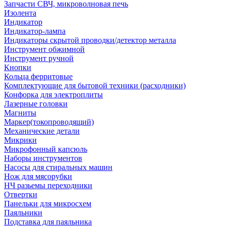
Запчасти СВЧ, микроволновая печь
Изолента
Индикатор
Индикатор-лампа
Индикаторы скрытой проводки/детектор металла
Инструмент обжимной
Инструмент ручной
Кнопки
Кольца ферритовые
Комплектующие для бытовой техники (расходники)
Конфорка для электроплиты
Лазерные головки
Магниты
Маркер(токопроводящий)
Механические детали
Микрики
Микрофонный капсюль
Наборы инструментов
Насосы для стиральных машин
Нож для мясорубки
НЧ разьемы переходники
Отвертки
Панельки для микросхем
Паяльники
Подставка для паяльника