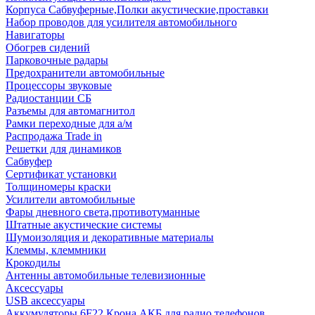
Корпуса Сабвуферные,Полки акустические,проставки
Набор проводов для усилителя автомобильного
Навигаторы
Обогрев сидений
Парковочные радары
Предохранители автомобильные
Процессоры звуковые
Радиостанции СБ
Разъемы для автомагнитол
Рамки переходные для а/м
Распродажа Trade in
Решетки для динамиков
Сабвуфер
Сертификат установки
Толщиномеры краски
Усилители автомобильные
Фары дневного света,противотуманные
Штатные акустические системы
Шумоизоляция и декоративные материалы
Клеммы, клеммники
Крокодилы
Антенны автомобильные телевизионные
Аксессуары
USB аксессуары
Аккумуляторы 6F22 Крона АКБ для радио телефонов