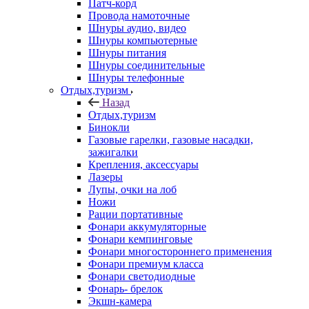
Патч-корд
Провода намоточные
Шнуры аудио, видео
Шнуры компьютерные
Шнуры питания
Шнуры соединительные
Шнуры телефонные
Отдых,туризм
Назад
Отдых,туризм
Бинокли
Газовые гарелки, газовые насадки,
зажигалки
Крепления, аксессуары
Лазеры
Лупы, очки на лоб
Ножи
Рации портативные
Фонари аккумуляторные
Фонари кемпинговые
Фонари многостороннего применения
Фонари премиум класса
Фонари светодиодные
Фонарь- брелок
Экшн-камера