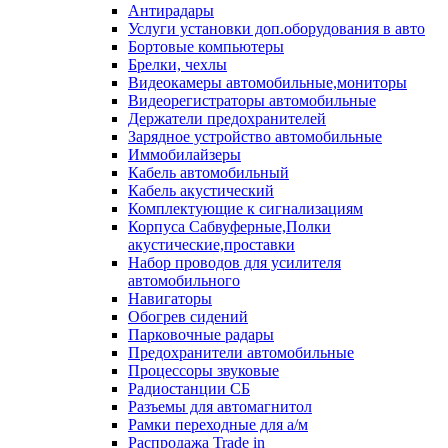
Антирадары
Услуги установки доп.оборудования в авто
Бортовые компьютеры
Брелки, чехлы
Видеокамеры автомобильные,мониторы
Видеорегистраторы автомобильные
Держатели предохранителей
Зарядное устройство автомобильные
Иммобилайзеры
Кабель автомобильный
Кабель акустический
Комплектующие к сигнализациям
Корпуса Сабвуферные,Полки
акустические,проставки
Набор проводов для усилителя
автомобильного
Навигаторы
Обогрев сидений
Парковочные радары
Предохранители автомобильные
Процессоры звуковые
Радиостанции СБ
Разъемы для автомагнитол
Рамки переходные для а/м
Распродажа Trade in