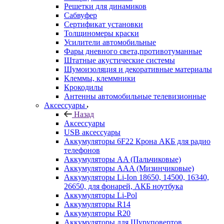
Решетки для динамиков
Сабвуфер
Сертификат установки
Толщиномеры краски
Усилители автомобильные
Фары дневного света,противотуманные
Штатные акустические системы
Шумоизоляция и декоративные материалы
Клеммы, клеммники
Крокодилы
Антенны автомобильные телевизионные
Аксессуары
Назад
Аксессуары
USB аксессуары
Аккумуляторы 6F22 Крона АКБ для радио
телефонов
Аккумуляторы AA (Пальчиковые)
Аккумуляторы AAA (Мизинчиковые)
Аккумуляторы Li-Ion 18650, 14500, 16340,
26650, для фонарей, АКБ ноутбука
Аккумуляторы Li-Pol
Аккумуляторы R14
Аккумуляторы R20
Аккумуляторы для Шуруповертов