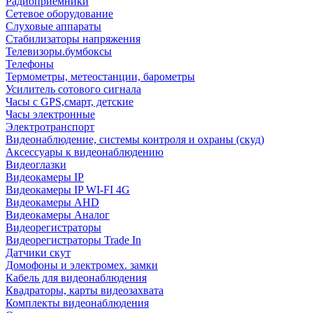
Радиоприемники
Сетевое оборудование
Слуховые аппараты
Стабилизаторы напряжения
Телевизоры.бумбоксы
Телефоны
Термометры, метеостанции, барометры
Усилитель сотового сигнала
Часы с GPS,смарт, детские
Часы электронные
Электротранспорт
Видеонаблюдение, системы контроля и охраны (скуд)
Аксессуары к видеонаблюдению
Видеоглазки
Видеокамеры IP
Видеокамеры IP WI-FI 4G
Видеокамеры AHD
Видеокамеры Аналог
Видеорегистраторы
Видеорегистраторы Trade In
Датчики скут
Домофоны и электромех. замки
Кабель для видеонаблюдения
Квадраторы, карты видеозахвата
Комплекты видеонаблюдения