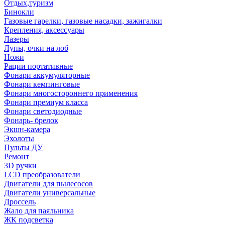
Отдых,туризм
Бинокли
Газовые гарелки, газовые насадки, зажигалки
Крепления, аксессуары
Лазеры
Лупы, очки на лоб
Ножи
Рации портативные
Фонари аккумуляторные
Фонари кемпинговые
Фонари многостороннего применения
Фонари премиум класса
Фонари светодиодные
Фонарь- брелок
Экшн-камера
Эхолоты
Пульты ДУ
Ремонт
3D ручки
LCD преобразователи
Двигатели для пылесосов
Двигатели универсальные
Дроссель
Жало для паяльника
ЖК подсветка