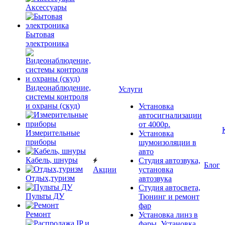
Аксессуары
Бытовая
электроника
Видеонаблюдение,
Услуги
системы контроля
и охраны (скуд)
Установка
автосигнализации
от 4000р.
Измерительные
Установка
приборы
шумоизоляции в
авто
Кабель, шнуры
Студия автозвука,
Блог
Акции
установка
Отдых,туризм
автозвука
Студия автосвета,
Пульты ДУ
Тюнинг и ремонт
фар
Ремонт
Установка линз в
фары, Установка