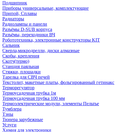
Подшипник
Приборы универсальные, комплектующие
Припой, Сплавы
Радиаторы
Радиолампы и панели
Разъёмы D-SUB корпуса
Разъёмы, переходники ВЧ
Робототехника, электронные конструкторы KIT
Сальник
Сверла,микродрелли, диски алмазные
Скобы, крепления
Скотч(термо)
Станция паяльная
Стяжки, площадки
Тарелка для СВЧ печей
Текстолит, макетные платы, фольгированный гетинакс
Терморегулятор
Термоусадочная трубка 1м
Термоусадочная трубка 100 мм
Термоэлектрические модули, элементы Пельтье
Тумблера
Тэны
Тюнера зарубежные
Услуги
Химия для электроники