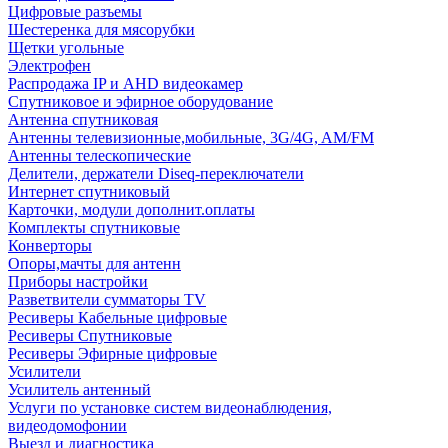
Цифровые разъемы
Шестеренка для мясорубки
Щетки угольные
Электрофен
Распродажа IP и AHD видеокамер
Спутниковое и эфирное оборудование
Антенна спутниковая
Антенны телевизионные,мобильные, 3G/4G, AM/FM
Антенны телескопические
Делители, держатели Diseq-переключатели
Интернет спутниковый
Карточки, модули дополнит.оплаты
Комплекты спутниковые
Конверторы
Опоры,мачты для антенн
Приборы настройки
Разветвители сумматоры TV
Ресиверы Кабельные цифровые
Ресиверы Спутниковые
Ресиверы Эфирные цифровые
Усилители
Усилитель антенный
Услуги по установке систем видеонаблюдения,
видеодомофонии
Выезд и диагностика