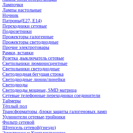
Лампочки
Лампы настольные
Ночник
Патроны(Е27, Е14)
Переходники сетевые
Подрозетники
Прожекторы галогенные
Прожекторы светодиодные
Прочие электротовары
Рамки, вставки
Розетка ,выключатель сетевые
Светильники люминисцентные
Светильники светодиодные
Светодиодная бегущая строка
Светодиодные линии/линейки
Светодиоды
Светодиоды мощные, SMD матрица
Сетевые телефонные переходники соединители
Таймеры
Тёплый пол
Трансформаторы ,блоки защиты галогеновых ламп
Удлинители сетевые,тройники
Фильтр сетевой
Штепсель сетевой(гнездо)
Электронные Комплектующие