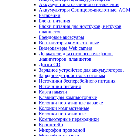
Аккумуляторы различного назначения
Аккумуляторы Свинцово-кислотные, AGM
Батарейки
Блоки питания
Блоки питания для ноутбуков, нетбуков,
планшетов
Брендовые аксесуары
Вентиляторы компьютерные
Видеокамеры Web camera
Держатели для сотового телефонов
,навигаторов ,планшетов
Диски CD
Зарядное устройство для аккумуляторов.
Зарядное устройство к сотовым
Источники бесперебойного питания
Источники питания
Карта памяти
Клавиатуры компьюторные
Колонки портативные караоке
Колонки компьютерные
Колонки портативные
Компьютерные переходники
Кронштейн
Микрофон проводной
Микрофон-караоке