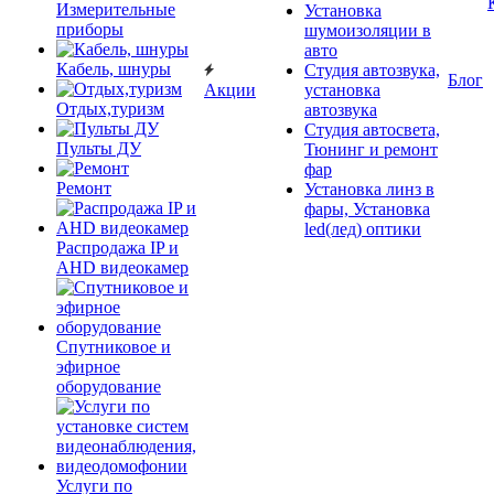
Измерительные
Установка
приборы
шумоизоляции в
авто
Кабель, шнуры
Студия автозвука,
Блог
Акции
установка
Отдых,туризм
автозвука
Студия автосвета,
Пульты ДУ
Тюнинг и ремонт
фар
Ремонт
Установка линз в
фары, Установка
led(лед) оптики
Распродажа IP и
AHD видеокамер
Спутниковое и
эфирное
оборудование
Услуги по