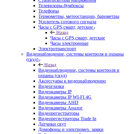
Стабилизаторы напряжения
Телевизоры.бумбоксы
Телефоны
Термометры, метеостанции, барометры
Усилитель сотового сигнала
Часы с GPS,смарт, детские
Назад
Часы с GPS,смарт, детские
Часы электронные
Электротранспорт
Видеонаблюдение, системы контроля и охраны
(скуд)
Назад
Видеонаблюдение, системы контроля и
охраны (скуд)
Аксессуары к видеонаблюдению
Видеоглазки
Видеокамеры IP
Видеокамеры IP WI-FI 4G
Видеокамеры AHD
Видеокамеры Аналог
Видеорегистраторы
Видеорегистраторы Trade In
Датчики скут
Домофоны и электромех. замки