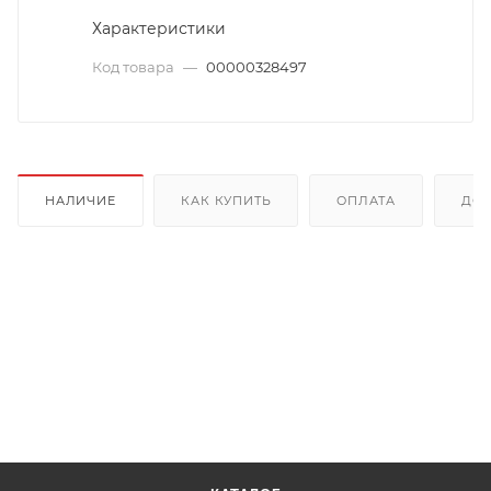
Характеристики
Код товара
—
00000328497
НАЛИЧИЕ
КАК КУПИТЬ
ОПЛАТА
ДОС