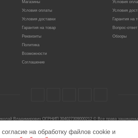
Магазины
Условия опл
Условия оплаты
Условия дост
Условия доставки
Гарантия на 
Гарантия на товар
Вопрос-ответ
Реквизиты
Обзоры
Политика
Возможности
Соглашение
Николай Владимирович ОГРНИП 304027309000212 © Все права защищены 
 не является публичной офертой
 согласие на обработку файлов cookie и