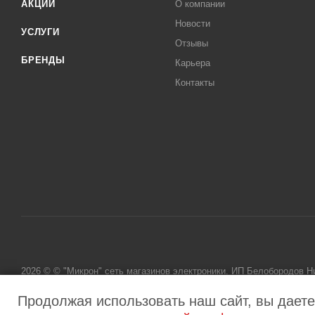
АКЦИИ
О компании
Новости
УСЛУГИ
Отзывы
БРЕНДЫ
Карьера
Контакты
2026 © © "Микрон" сеть магазинов электроники. ИП Белобородов 
исключительно информационный характер и ни при каких условиях
Продолжая использовать наш сайт, вы даете