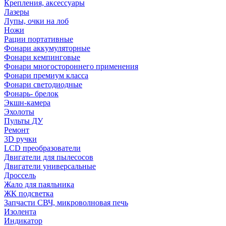
Крепления, аксессуары
Лазеры
Лупы, очки на лоб
Ножи
Рации портативные
Фонари аккумуляторные
Фонари кемпинговые
Фонари многостороннего применения
Фонари премиум класса
Фонари светодиодные
Фонарь- брелок
Экшн-камера
Эхолоты
Пульты ДУ
Ремонт
3D ручки
LCD преобразователи
Двигатели для пылесосов
Двигатели универсальные
Дроссель
Жало для паяльника
ЖК подсветка
Запчасти СВЧ, микроволновая печь
Изолента
Индикатор