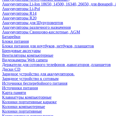
Аккумуляторы Li-Ion 18650, 14500, 16340, 26650, для фонарей,
Аккумуляторы Li-Pol
Аккумуляторы R14
Аккумуляторы R20
Аккумуляторы для Шуруповертов
Аккумуляторы различного назначения
Аккумуляторы Свинцово-кислотные, AGM
Батарейки
Блоки питания
Блоки питания для ноутбуков, нетбуков, планшетов
Брендовые аксесуары
Вентиляторы компьютерные
Видеокамеры Web camera
Держатели для сотового телефонов ,навигаторов ,планшетов
Диски CD
Зарядное устройство для аккумуляторов.
Зарядное устройство к сотовым
Источники бесперебойного питания
Источники питания
Карта памяти
Клавиатуры компьюторные
Колонки портативные караоке
Колонки компьютерные
Колонки портативные
Компьютерные переходники