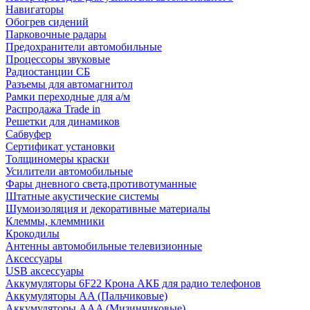
Навигаторы
Обогрев сидений
Парковочные радары
Предохранители автомобильные
Процессоры звуковые
Радиостанции СБ
Разъемы для автомагнитол
Рамки переходные для а/м
Распродажа Trade in
Решетки для динамиков
Сабвуфер
Сертификат установки
Толщиномеры краски
Усилители автомобильные
Фары дневного света,противотуманные
Штатные акустические системы
Шумоизоляция и декоративные материалы
Клеммы, клеммники
Крокодилы
Антенны автомобильные телевизионные
Аксессуары
USB аксессуары
Аккумуляторы 6F22 Крона АКБ для радио телефонов
Аккумуляторы AA (Пальчиковые)
Аккумуляторы AAA (Мизинчиковые)