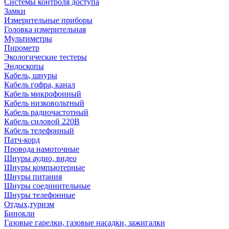
Системы контроля доступа
Замки
Измерительные приборы
Головка измерительная
Мультиметры
Пирометр
Экологические тестеры
Эндоскопы
Кабель, шнуры
Кабель гофра, канал
Кабель микрофонный
Кабель низковольтный
Кабель радиочастотный
Кабель силовой 220В
Кабель телефонный
Патч-корд
Провода намоточные
Шнуры аудио, видео
Шнуры компьютерные
Шнуры питания
Шнуры соединительные
Шнуры телефонные
Отдых,туризм
Бинокли
Газовые гарелки, газовые насадки, зажигалки