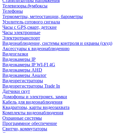
Стабилизаторы напряжения
Телевизоры.бумбоксы
Телефоны
Термометры, метеостанции, барометры
Усилитель сотового сигнала
Часы с GPS,смарт, детские
Часы электронные
Электротранспорт
Видеонаблюдение, системы контроля и охраны (скуд)
Аксессуары к видеонаблюдению
Видеоглазки
Видеокамеры IP
Видеокамеры IP WI-FI 4G
Видеокамеры AHD
Видеокамеры Аналог
Видеорегистраторы
Видеорегистраторы Trade In
Датчики скут
Домофоны и электромех. замки
Кабель для видеонаблюдения
Квадраторы, карты видеозахвата
Комплекты видеонаблюдения
Охранные системы
Программное обеспечение
Свитчи, коммутаторы