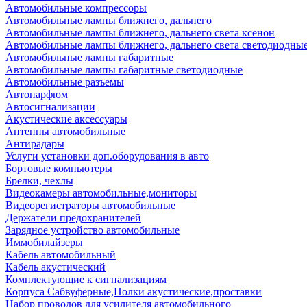
Автомобильные компрессоры
Автомобильные лампы ближнего, дальнего
Автомобильные лампы ближнего, дальнего света ксенон
Автомобильные лампы ближнего, дальнего света светодиодны
Автомобильные лампы габаритные
Автомобильные лампы габаритные светодиодные
Автомобильные разъемы
Автопарфюм
Автосигнализации
Акустические аксессуары
Антенны автомобильные
Антирадары
Услуги установки доп.оборудования в авто
Бортовые компьютеры
Брелки, чехлы
Видеокамеры автомобильные,мониторы
Видеорегистраторы автомобильные
Держатели предохранителей
Зарядное устройство автомобильные
Иммобилайзеры
Кабель автомобильный
Кабель акустический
Комплектующие к сигнализациям
Корпуса Сабвуферные,Полки акустические,проставки
Набор проводов для усилителя автомобильного