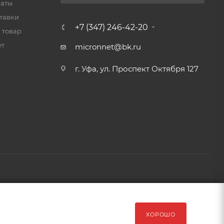
латы
тавки
+7 (347) 246-42-20
 товар
ет
micronnet@bk.ru
г. Уфа, ул. Проспект Октября 127
рава защищены Обращаем Ваше внимание на то, что данный
ХОРОШО