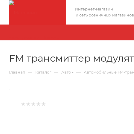
Интернет-магазин
и сеть розничных магазинов
FM трансмиттер модулят
—
—
—
Главная
Каталог
Авто
Автомобильные FM-тра