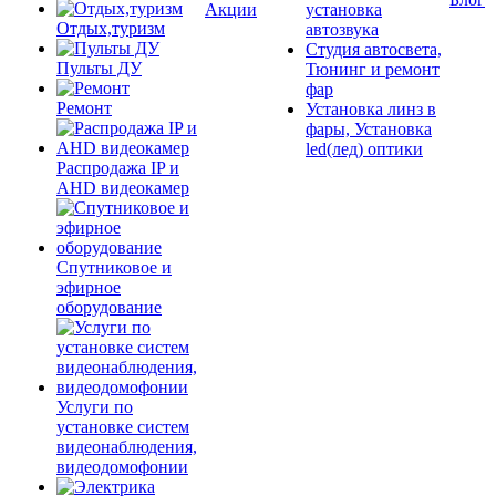
Акции
установка
Отдых,туризм
автозвука
Студия автосвета,
Пульты ДУ
Тюнинг и ремонт
фар
Ремонт
Установка линз в
фары, Установка
led(лед) оптики
Распродажа IP и
AHD видеокамер
Спутниковое и
эфирное
оборудование
Услуги по
установке систем
видеонаблюдения,
видеодомофонии