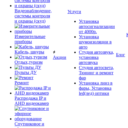
Видеонаблюдение,
Услуги
системы контроля
и охраны (скуд)
Установка
автосигнализации
от 4000р.
Измерительные
Установка
приборы
шумоизоляции в
авто
Кабель, шнуры
Студия автозвука,
Блог
Акции
установка
Отдых,туризм
автозвука
Студия автосвета,
Пульты ДУ
Тюнинг и ремонт
фар
Ремонт
Установка линз в
фары, Установка
led(лед) оптики
Распродажа IP и
AHD видеокамер
Спутниковое и