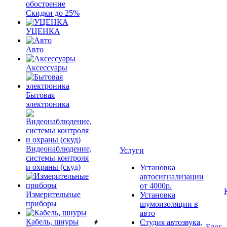
обострение
Скидки до 25%
УЦЕНКА
Авто
Аксессуары
Бытовая
электроника
Видеонаблюдение,
Услуги
системы контроля
и охраны (скуд)
Установка
автосигнализации
от 4000р.
Измерительные
Установка
приборы
шумоизоляции в
авто
Кабель, шнуры
Студия автозвука,
Блог