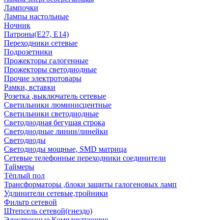
Лампочки
Лампы настольные
Ночник
Патроны(Е27, Е14)
Переходники сетевые
Подрозетники
Прожекторы галогенные
Прожекторы светодиодные
Прочие электротовары
Рамки, вставки
Розетка ,выключатель сетевые
Светильники люминисцентные
Светильники светодиодные
Светодиодная бегущая строка
Светодиодные линии/линейки
Светодиоды
Светодиоды мощные, SMD матрица
Сетевые телефонные переходники соединители
Таймеры
Тёплый пол
Трансформаторы ,блоки защиты галогеновых ламп
Удлинители сетевые,тройники
Фильтр сетевой
Штепсель сетевой(гнездо)
Электронные Комплектующие