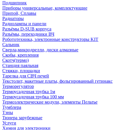
Подшипник
Приборы универсальные, комплектующие
Припой, Сплавы
Радиаторы
Радиолампы и панели
Разъёмы D-SUB корпуса
Разъёмы, переходники ВЧ
Робототехника, электронные конструкторы KIT
Сальник
Сверла,микродрелли, диски алмазные
Скобы, крепления
Скотч(термо)
Станция паяльная
Стяжки, площадки
Тарелка для СВЧ печей
Текстолит, макетные платы, фольгированный гетинакс
Терморегулятор
Термоусадочная трубка 1м
Термоусадочная трубка 100 мм
Термоэлектрические модули, элементы Пельтье
Тумблера
Тэны
Тюнера зарубежные
Услуги
Химия для электроники