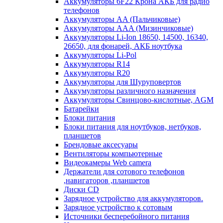
Аккумуляторы 6F22 Крона АКБ для радио
телефонов
Аккумуляторы AA (Пальчиковые)
Аккумуляторы AAA (Мизинчиковые)
Аккумуляторы Li-Ion 18650, 14500, 16340,
26650, для фонарей, АКБ ноутбука
Аккумуляторы Li-Pol
Аккумуляторы R14
Аккумуляторы R20
Аккумуляторы для Шуруповертов
Аккумуляторы различного назначения
Аккумуляторы Свинцово-кислотные, AGM
Батарейки
Блоки питания
Блоки питания для ноутбуков, нетбуков,
планшетов
Брендовые аксесуары
Вентиляторы компьютерные
Видеокамеры Web camera
Держатели для сотового телефонов
,навигаторов ,планшетов
Диски CD
Зарядное устройство для аккумуляторов.
Зарядное устройство к сотовым
Источники бесперебойного питания