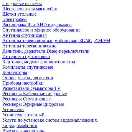
Цифровые разъемы
Шестеренка для мясорубки
Щетки угольные
Электрофен
Распродажа IP и AHD видеокамер
Спутниковое и эфирное оборудование
Антенна спутниковая
Антенны телевизионные,мобильные, 3G/4G, AM/FM
Антенны телескопические
Делители, держатели Diseq-переключатели
Интернет спутниковый
Карточки, модули дополнит.оплаты
Комплекты спутниковые
Конверторы
Опоры,мачты для антенн
Приборы настройки
Разветвители сумматоры TV
Ресиверы Кабельные цифровые
Ресиверы Спутниковые
Ресиверы Эфирные цифровые
Усилители
Усилитель антенный
Услуги по установке систем видеонаблюдения,
видеодомофонии
Выезд и диагностика