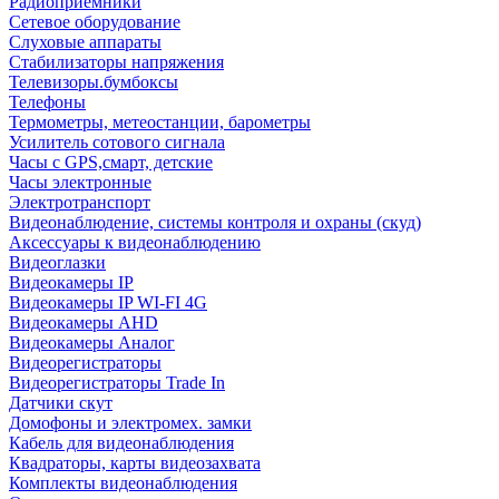
Радиоприемники
Сетевое оборудование
Слуховые аппараты
Стабилизаторы напряжения
Телевизоры.бумбоксы
Телефоны
Термометры, метеостанции, барометры
Усилитель сотового сигнала
Часы с GPS,смарт, детские
Часы электронные
Электротранспорт
Видеонаблюдение, системы контроля и охраны (скуд)
Аксессуары к видеонаблюдению
Видеоглазки
Видеокамеры IP
Видеокамеры IP WI-FI 4G
Видеокамеры AHD
Видеокамеры Аналог
Видеорегистраторы
Видеорегистраторы Trade In
Датчики скут
Домофоны и электромех. замки
Кабель для видеонаблюдения
Квадраторы, карты видеозахвата
Комплекты видеонаблюдения