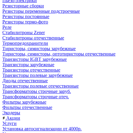
Пьезо-электрики
Резисторные сборки
Резисторы переменные подстроечные
Резисторы постоянные
Резисторы термо-фото
Реле
Стабилитроны Zener
Стабилитроны отечественные
Термопредохранители
Тиристоры, симисторы зарубежные
Тиристоры, симисторы, оптотиристоры отечественные
Транзисторы IGBT зарубежные
Транзисторы зарубежные
Транзисторы отечественные
Транзисторы полевые зарубежные
Диоды отечественные
Транзисторы полевые отечественные
Трансформаторы строчные заруб.
Трансформаторы строчные отеч.
Фильтры зарубежные
Фильтры отечественные
Экодеры
Акции
Услуги
Установка автосигнализации от 4000р.