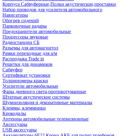
Корпуса Сабвуферные,Полки акустические,проставки
Набор проводов для усилителя автомобильного
Навигаторы
Обогрев сидений
Парковочные радары
Предохранители автомобильные
Процессоры звуковые
Радиостанции СБ
Разъемы для автомагнитол
Рамки переходные для а/м
Распродажа Trade in
Решетки для динамиков
Сабвуфер
Сертификат установки
Толщиномеры краски
Усилители автомобильные
Фары дневного света,противотуманные
Штатные акустические системы
Шумоизоляция и декоративные материалы
Клеммы, клеммники
Крокодилы
Антенны автомобильные телевизионные
Аксессуары
USB аксессуары
Аккумуляторы 6F22 Крона АКБ для радио телефонов