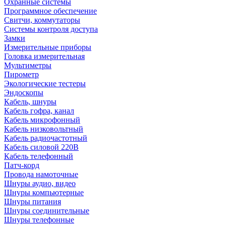
Охранные системы
Программное обеспечение
Свитчи, коммутаторы
Системы контроля доступа
Замки
Измерительные приборы
Головка измерительная
Мультиметры
Пирометр
Экологические тестеры
Эндоскопы
Кабель, шнуры
Кабель гофра, канал
Кабель микрофонный
Кабель низковольтный
Кабель радиочастотный
Кабель силовой 220В
Кабель телефонный
Патч-корд
Провода намоточные
Шнуры аудио, видео
Шнуры компьютерные
Шнуры питания
Шнуры соединительные
Шнуры телефонные