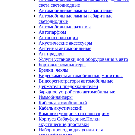
света светодиодные
Автомобильные лампы габаритные
Автомобильные лампы габаритные
светодиодные
Автомобильные разъемы
Автопарфюм
Автосигнализации
Акустические аксессуары
Антенны автомобильные
Антирадары
Услуги установки доп.оборудования в авто
Бортовые компьютеры
Брелки, чехлы
Видеокамеры автомобильные,мониторы
Видеорегистраторы автомобильные
Держатели предохранителей
Зарядное устройство автомобильные
Иммобилайзеры
Кабель автомобильный
Кабель акустический
Комплектующие к сигнализациям
Корпуса Сабвуферные,Полки
акустические,проставки
Набор проводов для усилителя