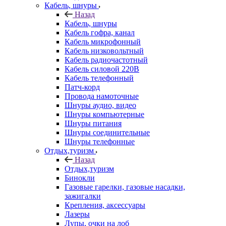
Кабель, шнуры
Назад
Кабель, шнуры
Кабель гофра, канал
Кабель микрофонный
Кабель низковольтный
Кабель радиочастотный
Кабель силовой 220В
Кабель телефонный
Патч-корд
Провода намоточные
Шнуры аудио, видео
Шнуры компьютерные
Шнуры питания
Шнуры соединительные
Шнуры телефонные
Отдых,туризм
Назад
Отдых,туризм
Бинокли
Газовые гарелки, газовые насадки,
зажигалки
Крепления, аксессуары
Лазеры
Лупы, очки на лоб