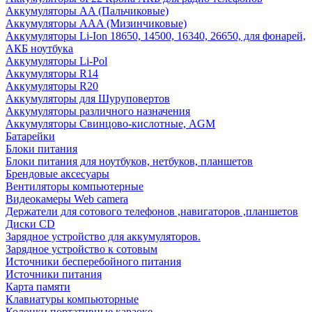
Аккумуляторы AA (Пальчиковые)
Аккумуляторы AAA (Мизинчиковые)
Аккумуляторы Li-Ion 18650, 14500, 16340, 26650, для фонарей,
АКБ ноутбука
Аккумуляторы Li-Pol
Аккумуляторы R14
Аккумуляторы R20
Аккумуляторы для Шуруповертов
Аккумуляторы различного назначения
Аккумуляторы Свинцово-кислотные, AGM
Батарейки
Блоки питания
Блоки питания для ноутбуков, нетбуков, планшетов
Брендовые аксесуары
Вентиляторы компьютерные
Видеокамеры Web camera
Держатели для сотового телефонов ,навигаторов ,планшетов
Диски CD
Зарядное устройство для аккумуляторов.
Зарядное устройство к сотовым
Источники бесперебойного питания
Источники питания
Карта памяти
Клавиатуры компьюторные
Колонки портативные караоке