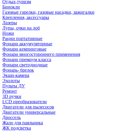
Отдых,туризм
Бинокли
Газовые гарелки, газовые насадки, зажигалки
Крепления, аксессуары
Лазеры
Лупы, очки на лоб
Ножи
Рации портативные
Фонари аккумуляторные
Фонари кемпинговые
Фонари многостороннего применения
Фонари премиум класса
Фонари светодиодные
Фонарь- брелок
Экшн-камера
Эхолоты
Пульты ДУ
Ремонт
3D ручки
LCD преобразователи
Двигатели для пылесосов
Двигатели универсальные
Дроссель
Жало для паяльника
ЖК подсветка