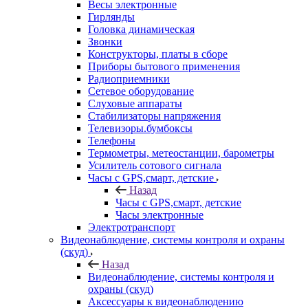
Весы электронные
Гирлянды
Головка динамическая
Звонки
Конструкторы, платы в сборе
Приборы бытового применения
Радиоприемники
Сетевое оборудование
Слуховые аппараты
Стабилизаторы напряжения
Телевизоры.бумбоксы
Телефоны
Термометры, метеостанции, барометры
Усилитель сотового сигнала
Часы с GPS,смарт, детские
Назад
Часы с GPS,смарт, детские
Часы электронные
Электротранспорт
Видеонаблюдение, системы контроля и охраны
(скуд)
Назад
Видеонаблюдение, системы контроля и
охраны (скуд)
Аксессуары к видеонаблюдению