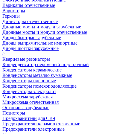
Варикапы отечественные
Варисторы
Герконы
Динисторы отечественные
Диодные мосты и модули зарубежные
Диодные мосты и модули отечественные
Диоды быстрые зарубежные
Диоды выпрямительные импортные
Диоды шоттки зарубежные
ё
Кварцевые резонаторы
Конденденсатор переменый подстрочный
Конденсаторы керамические
Конденсаторы металло-бумажные
Конденсаторы пленочные
Конденсаторы помехоподовляющие
Конденсаторы электролит
Микросхема зарубежная
Микросхема отечественная
Оптопары зарубежные
Позисторы
Предохранители для СВЧ
Предохранители керамич.стеклянные
Предохранители электронные