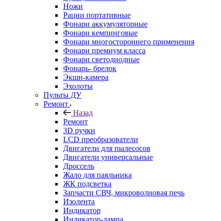
Ножи
Рации портативные
Фонари аккумуляторные
Фонари кемпинговые
Фонари многостороннего применения
Фонари премиум класса
Фонари светодиодные
Фонарь- брелок
Экшн-камера
Эхолоты
Пульты ДУ
Ремонт
Назад
Ремонт
3D ручки
LCD преобразователи
Двигатели для пылесосов
Двигатели универсальные
Дроссель
Жало для паяльника
ЖК подсветка
Запчасти СВЧ, микроволновая печь
Изолента
Индикатор
Индикатор-лампа