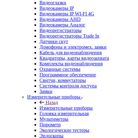
Видеоглазки
Видеокамеры IP
Видеокамеры IP WI-FI 4G
Видеокамеры AHD
Видеокамеры Аналог
Видеорегистраторы
Видеорегистраторы Trade In
Датчики скут
Домофоны и электромех. замки
Кабель для видеонаблюдения
Квадраторы, карты видеозахвата
Комплекты видеонаблюдения
Охранные системы
Программное обеспечение
Свитчи, коммутаторы
Системы контроля доступа
Замки
Измерительные приборы
Назад
Измерительные приборы
Головка измерительная
Мультиметры
Пирометр
Экологические тестеры
Эндоскопы