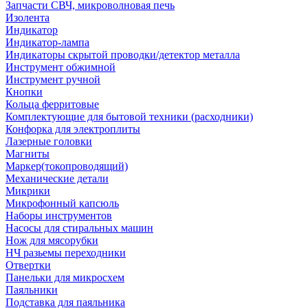
Запчасти СВЧ, микроволновая печь
Изолента
Индикатор
Индикатор-лампа
Индикаторы скрытой проводки/детектор металла
Инструмент обжимной
Инструмент ручной
Кнопки
Кольца ферритовые
Комплектующие для бытовой техники (расходники)
Конфорка для электроплиты
Лазерные головки
Магниты
Маркер(токопроводящий)
Механические детали
Микрики
Микрофонный капсюль
Наборы инструментов
Насосы для стиральных машин
Нож для мясорубки
НЧ разьемы переходники
Отвертки
Панельки для микросхем
Паяльники
Подставка для паяльника