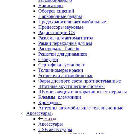
автомобильного
Навигаторы
Обогрев сидений
Парковочные радары
Предохранители автомобильные
Процессоры звуковые
Радиостанции СБ
Разъемы для автомагнитол
Рамки переходные для а/м
Распродажа Trade in
Решетки для динамиков
Сабвуфер
Сертификат установки
Толщиномеры краски
Усилители автомобильные
Фары дневного света,противотуманные
Штатные акустические системы
Шумоизоляция и декоративные материалы
Клеммы, клеммники
Крокодилы
Антенны автомобильные телевизионные
Аксессуары
Назад
Аксессуары
USB аксессуары