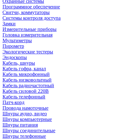
Охранные системы
Программное обеспечение
Свитчи, коммутаторы
Системы контроля доступа
Замки
Измерительные приборы
Головка измерительная
Мультиметры
Пирометр
Экологические тестеры
Эндоскопы
Кабель, шнуры
Кабель гофра, канал
Кабель микрофонный
Кабель низковольтный
Кабель радиочастотный
Кабель силовой 220В
Кабель телефонный
Патч-корд
Провода намоточные
Шнуры аудио, видео
Шнуры компьютерные
Шнуры питания
Шнуры соединительные
Шнуры телефонные