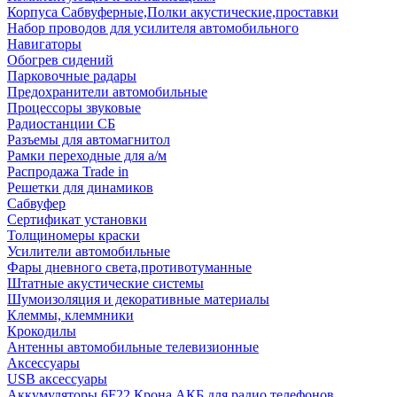
Корпуса Сабвуферные,Полки акустические,проставки
Набор проводов для усилителя автомобильного
Навигаторы
Обогрев сидений
Парковочные радары
Предохранители автомобильные
Процессоры звуковые
Радиостанции СБ
Разъемы для автомагнитол
Рамки переходные для а/м
Распродажа Trade in
Решетки для динамиков
Сабвуфер
Сертификат установки
Толщиномеры краски
Усилители автомобильные
Фары дневного света,противотуманные
Штатные акустические системы
Шумоизоляция и декоративные материалы
Клеммы, клеммники
Крокодилы
Антенны автомобильные телевизионные
Аксессуары
USB аксессуары
Аккумуляторы 6F22 Крона АКБ для радио телефонов