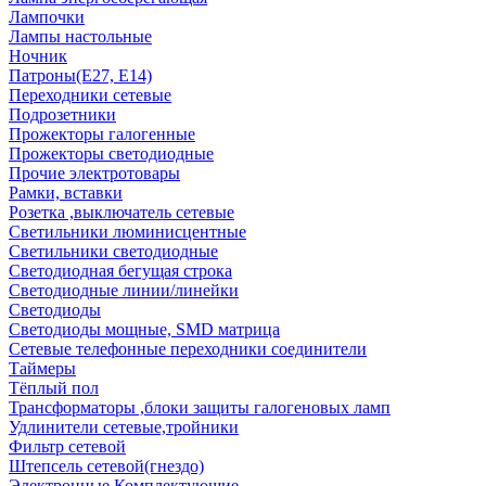
Лампочки
Лампы настольные
Ночник
Патроны(Е27, Е14)
Переходники сетевые
Подрозетники
Прожекторы галогенные
Прожекторы светодиодные
Прочие электротовары
Рамки, вставки
Розетка ,выключатель сетевые
Светильники люминисцентные
Светильники светодиодные
Светодиодная бегущая строка
Светодиодные линии/линейки
Светодиоды
Светодиоды мощные, SMD матрица
Сетевые телефонные переходники соединители
Таймеры
Тёплый пол
Трансформаторы ,блоки защиты галогеновых ламп
Удлинители сетевые,тройники
Фильтр сетевой
Штепсель сетевой(гнездо)
Электронные Комплектующие