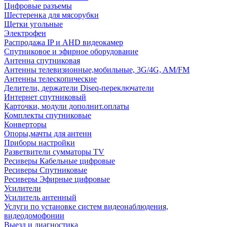
Цифровые разъемы
Шестеренка для мясорубки
Щетки угольные
Электрофен
Распродажа IP и AHD видеокамер
Спутниковое и эфирное оборудование
Антенна спутниковая
Антенны телевизионные,мобильные, 3G/4G, AM/FM
Антенны телескопические
Делители, держатели Diseq-переключатели
Интернет спутниковый
Карточки, модули дополнит.оплаты
Комплекты спутниковые
Конверторы
Опоры,мачты для антенн
Приборы настройки
Разветвители сумматоры TV
Ресиверы Кабельные цифровые
Ресиверы Спутниковые
Ресиверы Эфирные цифровые
Усилители
Усилитель антенный
Услуги по установке систем видеонаблюдения,
видеодомофонии
Выезд и диагностика