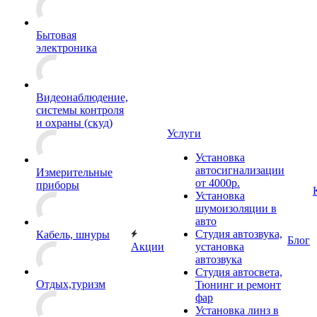
Бытовая
электроника
Видеонаблюдение,
системы контроля
и охраны (скуд)
Услуги
Установка
автосигнализации
Измерительные
от 4000р.
приборы
Установка
шумоизоляции в
авто
Студия автозвука,
Кабель, шнуры
Блог
Акции
установка
автозвука
Студия автосвета,
Отдых,туризм
Тюнинг и ремонт
фар
Установка линз в