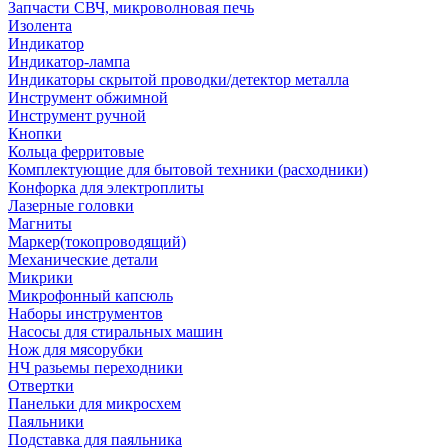
Запчасти СВЧ, микроволновая печь
Изолента
Индикатор
Индикатор-лампа
Индикаторы скрытой проводки/детектор металла
Инструмент обжимной
Инструмент ручной
Кнопки
Кольца ферритовые
Комплектующие для бытовой техники (расходники)
Конфорка для электроплиты
Лазерные головки
Магниты
Маркер(токопроводящий)
Механические детали
Микрики
Микрофонный капсюль
Наборы инструментов
Насосы для стиральных машин
Нож для мясорубки
НЧ разьемы переходники
Отвертки
Панельки для микросхем
Паяльники
Подставка для паяльника