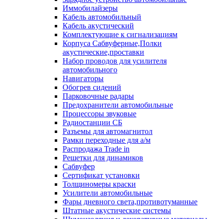
Иммобилайзеры
Кабель автомобильный
Кабель акустический
Комплектующие к сигнализациям
Корпуса Сабвуферные,Полки
акустические,проставки
Набор проводов для усилителя
автомобильного
Навигаторы
Обогрев сидений
Парковочные радары
Предохранители автомобильные
Процессоры звуковые
Радиостанции СБ
Разъемы для автомагнитол
Рамки переходные для а/м
Распродажа Trade in
Решетки для динамиков
Сабвуфер
Сертификат установки
Толщиномеры краски
Усилители автомобильные
Фары дневного света,противотуманные
Штатные акустические системы