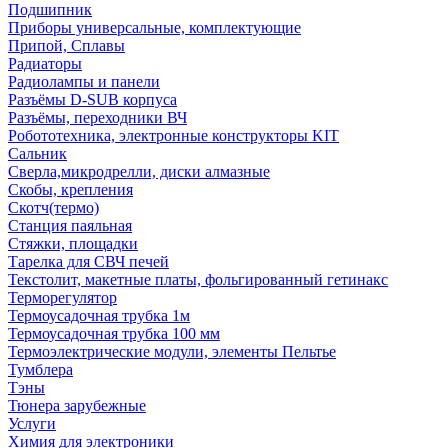
Подшипник
Приборы универсальные, комплектующие
Припой, Сплавы
Радиаторы
Радиолампы и панели
Разъёмы D-SUB корпуса
Разъёмы, переходники ВЧ
Робототехника, электронные конструкторы KIT
Сальник
Сверла,микродрелли, диски алмазные
Скобы, крепления
Скотч(термо)
Станция паяльная
Стяжки, площадки
Тарелка для СВЧ печей
Текстолит, макетные платы, фольгированный гетинакс
Терморегулятор
Термоусадочная трубка 1м
Термоусадочная трубка 100 мм
Термоэлектрические модули, элементы Пельтье
Тумблера
Тэны
Тюнера зарубежные
Услуги
Химия для электроники