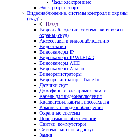
Часы электронные
Электротранспорт
Видеонаблюдение, системы контроля и охраны
(скуд)
Назад
Видеонаблюдение, системы контроля и
охраны (скуд)
Аксессуары к видеонаблюдению
Видеоглазки
Видеокамеры IP
Видеокамеры IP WI-FI 4G
Видеокамеры AHD
Видеокамеры Аналог
Видеорегистраторы
Видеорегистраторы Trade In
Датчики скут
Домофоны и электромех. замки
Кабель для видеонаблюдения
Квадраторы, карты видеозахвата
Комплекты видеонаблюдения
Охранные системы
Программное обеспечение
Свитчи, коммутаторы
Системы контроля доступа
Замки