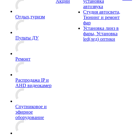
Акции
установка
автозвука
Студия автосвета,
Отдых,туризм
Тюнинг и ремонт
фар
Установка линз в
фары, Установка
Пульты ДУ
led(лед) оптики
Ремонт
Распродажа IP и
AHD видеокамер
Спутниковое и
эфирное
оборудование