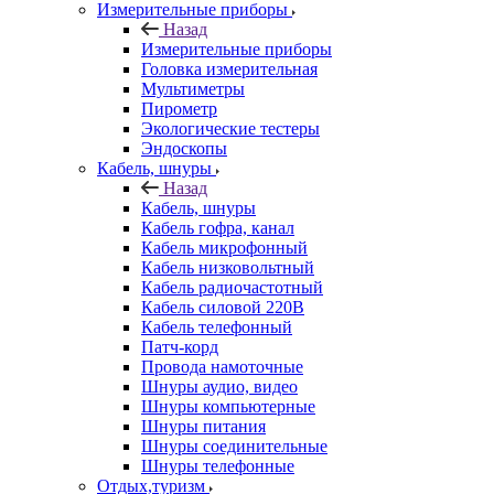
Измерительные приборы
Назад
Измерительные приборы
Головка измерительная
Мультиметры
Пирометр
Экологические тестеры
Эндоскопы
Кабель, шнуры
Назад
Кабель, шнуры
Кабель гофра, канал
Кабель микрофонный
Кабель низковольтный
Кабель радиочастотный
Кабель силовой 220В
Кабель телефонный
Патч-корд
Провода намоточные
Шнуры аудио, видео
Шнуры компьютерные
Шнуры питания
Шнуры соединительные
Шнуры телефонные
Отдых,туризм