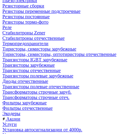
Пьезо-электрики
Резисторные сборки
Резисторы переменные подстроечные
Резисторы постоянные
Резисторы термо-фото
Реле
Стабилитроны Zener
Стабилитроны отечественные
Термопредохранители
Тиристоры, симисторы зарубежные
Тиристоры, симисторы, оптотиристоры отечественные
Транзисторы IGBT зарубежные
Транзисторы зарубежные
Транзисторы отечественные
Транзисторы полевые зарубежные
Диоды отечественные
Транзисторы полевые отечественные
Трансформаторы строчные заруб.
Трансформаторы строчные отеч.
Фильтры зарубежные
Фильтры отечественные
Экодеры
Акции
Услуги
Установка автосигнализации от 4000р.