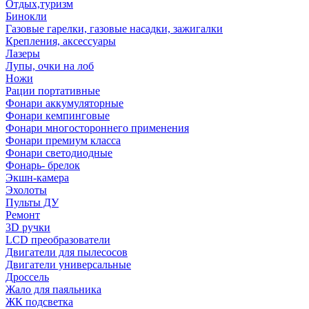
Отдых,туризм
Бинокли
Газовые гарелки, газовые насадки, зажигалки
Крепления, аксессуары
Лазеры
Лупы, очки на лоб
Ножи
Рации портативные
Фонари аккумуляторные
Фонари кемпинговые
Фонари многостороннего применения
Фонари премиум класса
Фонари светодиодные
Фонарь- брелок
Экшн-камера
Эхолоты
Пульты ДУ
Ремонт
3D ручки
LCD преобразователи
Двигатели для пылесосов
Двигатели универсальные
Дроссель
Жало для паяльника
ЖК подсветка