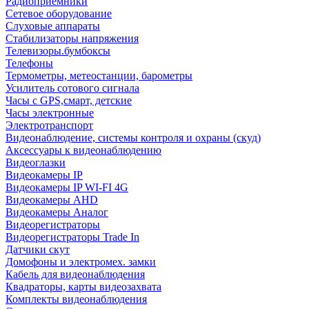
Радиоприемники
Сетевое оборудование
Слуховые аппараты
Стабилизаторы напряжения
Телевизоры.бумбоксы
Телефоны
Термометры, метеостанции, барометры
Усилитель сотового сигнала
Часы с GPS,смарт, детские
Часы электронные
Электротранспорт
Видеонаблюдение, системы контроля и охраны (скуд)
Аксессуары к видеонаблюдению
Видеоглазки
Видеокамеры IP
Видеокамеры IP WI-FI 4G
Видеокамеры AHD
Видеокамеры Аналог
Видеорегистраторы
Видеорегистраторы Trade In
Датчики скут
Домофоны и электромех. замки
Кабель для видеонаблюдения
Квадраторы, карты видеозахвата
Комплекты видеонаблюдения