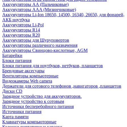
Аккумуляторы AA (Пальчиковые)
Аккумуляторы AAA (Мизинчиковые)
Аккумуляторы Li-Ion 18650, 14500, 16340, 26650, для фонарей,
АКБ ноутбука
Аккумуляторы Li-Pol
Аккумуляторы R14
Аккумуляторы R20
Аккумуляторы для Шуруповертов
Аккумуляторы различного назначения
Аккумуляторы Свинцово-кислотные, AGM
Батарейки
Блоки питания
Блоки питания для ноутбуков, нетбуков, планшетов
Брендовые аксесуары
Вентиляторы компьютерные
Видеокамеры Web camera
Держатели для сотового телефонов ,навигаторов ,планшетов
Диски CD
Зарядное устройство для аккумуляторов.
Зарядное устройство к сотовым
Источники бесперебойного питания
Источники питания
Карта памяти
Клавиатуры компьюторные
Колонки портативные караоке