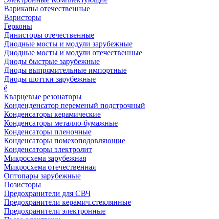
Варикапы отечественные
Варисторы
Герконы
Динисторы отечественные
Диодные мосты и модули зарубежные
Диодные мосты и модули отечественные
Диоды быстрые зарубежные
Диоды выпрямительные импортные
Диоды шоттки зарубежные
ё
Кварцевые резонаторы
Конденденсатор переменый подстрочный
Конденсаторы керамические
Конденсаторы металло-бумажные
Конденсаторы пленочные
Конденсаторы помехоподовляющие
Конденсаторы электролит
Микросхема зарубежная
Микросхема отечественная
Оптопары зарубежные
Позисторы
Предохранители для СВЧ
Предохранители керамич.стеклянные
Предохранители электронные