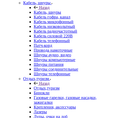
Кабель, шнуры
Назад
Кабель, шнуры
Кабель гофра, канал
Кабель микрофонный
Кабель низковольтный
Кабель радиочастотный
Кабель силовой 220В
Кабель телефонный
Патч-корд
Провода намоточные
Шнуры аудио, видео
Шнуры компьютерные
Шнуры питания
Шнуры соединительные
Шнуры телефонные
Отдых,туризм
Назад
Отдых,туризм
Бинокли
Газовые гарелки, газовые насадки,
зажигалки
Крепления, аксессуары
Лазеры
Лупы, очки на лоб