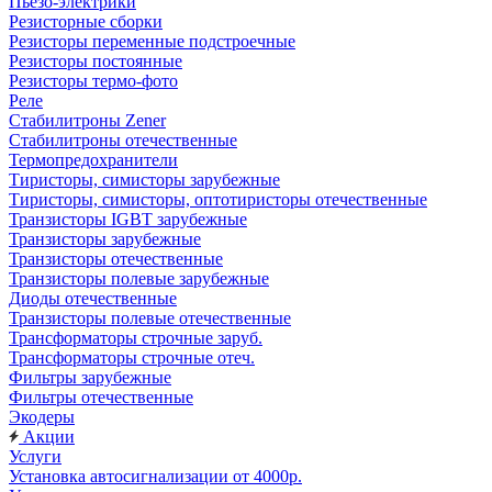
Пьезо-электрики
Резисторные сборки
Резисторы переменные подстроечные
Резисторы постоянные
Резисторы термо-фото
Реле
Стабилитроны Zener
Стабилитроны отечественные
Термопредохранители
Тиристоры, симисторы зарубежные
Тиристоры, симисторы, оптотиристоры отечественные
Транзисторы IGBT зарубежные
Транзисторы зарубежные
Транзисторы отечественные
Транзисторы полевые зарубежные
Диоды отечественные
Транзисторы полевые отечественные
Трансформаторы строчные заруб.
Трансформаторы строчные отеч.
Фильтры зарубежные
Фильтры отечественные
Экодеры
Акции
Услуги
Установка автосигнализации от 4000р.