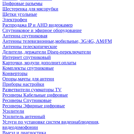
Цифровые разъемы
Шестеренка для мясорубки
Щетки угольные
Электрофен
Распродажа IP и AHD видеокамер
Спутниковое и эфирное оборудование
Антенна спутниковая
Антенны телевизионные,мобильные, 3G/4G, AM/FM
Антенны телескопические
Делители, держатели Diseq-переключатели
Интернет спутниковый
Карточки, модули дополнит.оплаты
Комплекты спутниковые
Конверторы
Опоры,мачты для антенн
Приборы настройки
Разветвители сумматоры TV
Ресиверы Кабельные цифровые
Ресиверы Спутниковые
Ресиверы Эфирные цифровые
Усилители
Усилитель антенный
Услуги по установке систем видеонаблюдения,
видеодомофонии
Выезд и диагностика