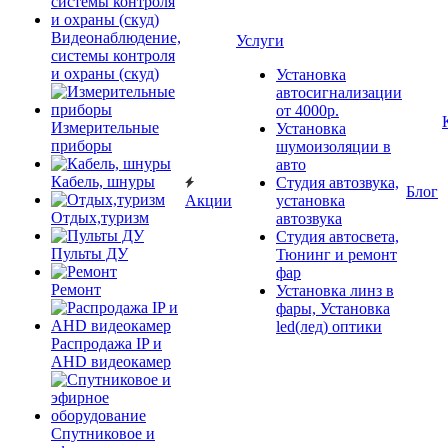
Видеонаблюдение,
Услуги
системы контроля
и охраны (скуд)
Установка
автосигнализации
от 4000р.
Измерительные
Установка
приборы
шумоизоляции в
авто
Кабель, шнуры
Студия автозвука,
Блог
Акции
установка
Отдых,туризм
автозвука
Студия автосвета,
Пульты ДУ
Тюнинг и ремонт
фар
Ремонт
Установка линз в
фары, Установка
led(лед) оптики
Распродажа IP и
AHD видеокамер
Спутниковое и