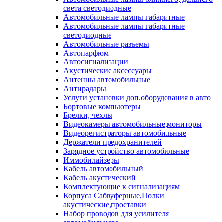
света светодиодные
Автомобильные лампы габаритные
Автомобильные лампы габаритные
светодиодные
Автомобильные разъемы
Автопарфюм
Автосигнализации
Акустические аксессуары
Антенны автомобильные
Антирадары
Услуги установки доп.оборудования в авто
Бортовые компьютеры
Брелки, чехлы
Видеокамеры автомобильные,мониторы
Видеорегистраторы автомобильные
Держатели предохранителей
Зарядное устройство автомобильные
Иммобилайзеры
Кабель автомобильный
Кабель акустический
Комплектующие к сигнализациям
Корпуса Сабвуферные,Полки
акустические,проставки
Набор проводов для усилителя