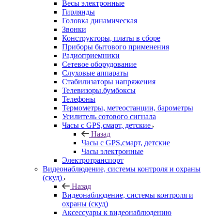
Весы электронные
Гирлянды
Головка динамическая
Звонки
Конструкторы, платы в сборе
Приборы бытового применения
Радиоприемники
Сетевое оборудование
Слуховые аппараты
Стабилизаторы напряжения
Телевизоры.бумбоксы
Телефоны
Термометры, метеостанции, барометры
Усилитель сотового сигнала
Часы с GPS,смарт, детские
Назад
Часы с GPS,смарт, детские
Часы электронные
Электротранспорт
Видеонаблюдение, системы контроля и охраны
(скуд)
Назад
Видеонаблюдение, системы контроля и
охраны (скуд)
Аксессуары к видеонаблюдению