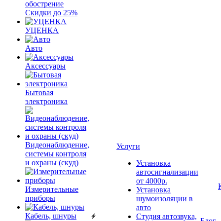
обострение
Скидки до 25%
УЦЕНКА
Авто
Аксессуары
Бытовая
электроника
Видеонаблюдение,
Услуги
системы контроля
и охраны (скуд)
Установка
автосигнализации
от 4000р.
Измерительные
Установка
приборы
шумоизоляции в
авто
Кабель, шнуры
Студия автозвука,
Блог