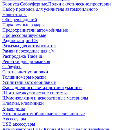
Корпуса Сабвуферные,Полки акустические,проставки
Набор проводов для усилителя автомобильного
Навигаторы
Обогрев сидений
Парковочные радары
Предохранители автомобильные
Процессоры звуковые
Радиостанции СБ
Разъемы для автомагнитол
Рамки переходные для а/м
Распродажа Trade in
Решетки для динамиков
Сабвуфер
Сертификат установки
Толщиномеры краски
Усилители автомобильные
Фары дневного света,противотуманные
Штатные акустические системы
Шумоизоляция и декоративные материалы
Клеммы, клеммники
Крокодилы
Антенны автомобильные телевизионные
Аксессуары
USB аксессуары
Аккумуляторы 6F22 Крона АКБ для радио телефонов