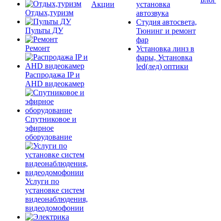
Акции
установка
Отдых,туризм
автозвука
Студия автосвета,
Пульты ДУ
Тюнинг и ремонт
фар
Ремонт
Установка линз в
фары, Установка
led(лед) оптики
Распродажа IP и
AHD видеокамер
Спутниковое и
эфирное
оборудование
Услуги по
установке систем
видеонаблюдения,
видеодомофонии