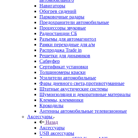
автомобильного
Навигаторы
Обогрев сидений
Парковочные радары
Предохранители автомобильные
Процессоры звуковые
Радиостанции СБ
Разъемы для автомагнитол
Рамки переходные для а/м
Распродажа Trade in
Решетки для динамиков
Сабвуфер
Сертификат установки
Толщиномеры краски
Усилители автомобильные
Фары дневного света,противотуманные
Штатные акустические системы
Шумоизоляция и декоративные материалы
Клеммы, клеммники
Крокодилы
Антенны автомобильные телевизионные
Аксессуары
Назад
Аксессуары
USB аксессуары