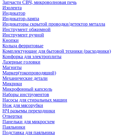
Запчасти СВЧ, микроволновая печь
Изолента
Индикатор
Индикатор-лампа
Индикаторы скрытой проводки/детектор металла
Инструмент обжимной
Инструмент ручной
Кнопки
Кольца ферритовые
Комплектующие для бытовой техники (расходники)
Конфорка для электроплиты
Лазерные головки
Магниты
Маркер(токопроводящий)
Механические детали
Микрики
Микрофонный капсюль
Наборы инструментов
Насосы для стиральных машин
Нож для мясорубки
НЧ разьемы переходники
Отвертки
Панельки для микросхем
Паяльники
Подставка для паяльника