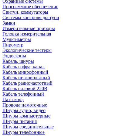
Охранные системы
Программное обеспечение
Свитчи, коммутаторы
Системы контроля доступа
Замки
Измерительные приборы
Головка измерительная
Мультиметры
Пирометр
Экологические тестеры
Эндоскопы
Кабель, шнуры
Кабель гофра, канал
Кабель микрофонный
Кабель низковольтный
Кабель радиочастотный
Кабель силовой 220В
Кабель телефонный
Патч-корд
Провода намоточные
Шнуры аудио, видео
Шнуры компьютерные
Шнуры питания
Шнуры соединительные
Шнуры телефонные