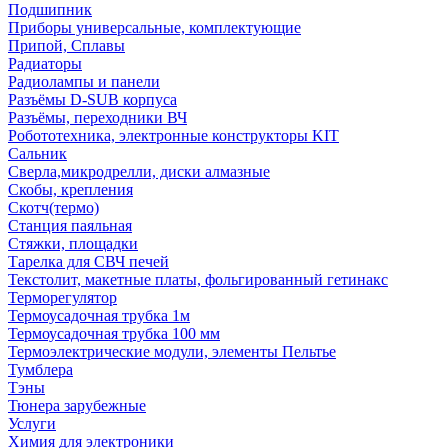
Подшипник
Приборы универсальные, комплектующие
Припой, Сплавы
Радиаторы
Радиолампы и панели
Разъёмы D-SUB корпуса
Разъёмы, переходники ВЧ
Робототехника, электронные конструкторы KIT
Сальник
Сверла,микродрелли, диски алмазные
Скобы, крепления
Скотч(термо)
Станция паяльная
Стяжки, площадки
Тарелка для СВЧ печей
Текстолит, макетные платы, фольгированный гетинакс
Терморегулятор
Термоусадочная трубка 1м
Термоусадочная трубка 100 мм
Термоэлектрические модули, элементы Пельтье
Тумблера
Тэны
Тюнера зарубежные
Услуги
Химия для электроники