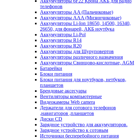
Аккумуляторы 6F22 Крона АКБ для радио
телефонов
Аккумуляторы AA (Пальчиковые)
Аккумуляторы AAA (Мизинчиковые)
Аккумуляторы Li-Ion 18650, 14500, 16340,
26650, для фонарей, АКБ ноутбука
Аккумуляторы Li-Pol
Аккумуляторы R14
Аккумуляторы R20
Аккумуляторы для Шуруповертов
Аккумуляторы различного назначения
Аккумуляторы Свинцово-кислотные, AGM
Батарейки
Блоки питания
Блоки питания для ноутбуков, нетбуков,
планшетов
Брендовые аксесуары
Вентиляторы компьютерные
Видеокамеры Web camera
Держатели для сотового телефонов
,навигаторов ,планшетов
Диски CD
Зарядное устройство для аккумуляторов.
Зарядное устройство к сотовым
Источники бесперебойного питания