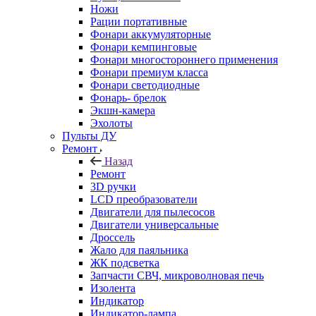
Ножи
Рации портативные
Фонари аккумуляторные
Фонари кемпинговые
Фонари многостороннего применения
Фонари премиум класса
Фонари светодиодные
Фонарь- брелок
Экшн-камера
Эхолоты
Пульты ДУ
Ремонт
Назад
Ремонт
3D ручки
LCD преобразователи
Двигатели для пылесосов
Двигатели универсальные
Дроссель
Жало для паяльника
ЖК подсветка
Запчасти СВЧ, микроволновая печь
Изолента
Индикатор
Индикатор-лампа