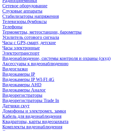
Радиоприемники
Сетевое оборудование
Слуховые аппараты
Стабилизаторы напряжения
Телевизоры.бумбоксы
Телефоны
Термометры, метеостанции, барометры
Усилитель сотового сигнала
Часы с GPS,смарт, детские
Часы электронные
Электротранспорт
Видеонаблюдение, системы контроля и охраны (скуд)
Аксессуары к видеонаблюдению
Видеоглазки
Видеокамеры IP
Видеокамеры IP WI-FI 4G
Видеокамеры AHD
Видеокамеры Аналог
Видеорегистраторы
Видеорегистраторы Trade In
Датчики скут
Домофоны и электромех. замки
Кабель для видеонаблюдения
Квадраторы, карты видеозахвата
Комплекты видеонаблюдения