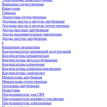
Варикапы отечественные
Варисторы
Герконы
Динисторы отечественные
Диодные мосты и модули зарубежные
Диодные мосты и модули отечественные
Диоды быстрые зарубежные
Диоды выпрямительные импортные
Диоды шоттки зарубежные
ё
Кварцевые резонаторы
Конденденсатор переменый подстрочный
Конденсаторы керамические
Конденсаторы металло-бумажные
Конденсаторы пленочные
Конденсаторы помехоподовляющие
Конденсаторы электролит
Микросхема зарубежная
Микросхема отечественная
Оптопары зарубежные
Позисторы
Предохранители для СВЧ
Предохранители керамич.стеклянные
Предохранители электронные