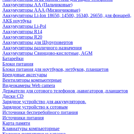
Аккумуляторы AA (Пальчиковые)
Аккумуляторы AAA (Мизинчиковые)
Аккумуляторы Li-Ion 18650, 14500, 16340, 26650, для фонарей,
АКБ ноутбука
Аккумуляторы Li-Pol
Аккумуляторы R14
Аккумуляторы R20
Аккумуляторы для Шуруповертов
Аккумуляторы различного назначения
Аккумуляторы Свинцово-кислотные, AGM
Батарейки
Блоки питания
Блоки питания для ноутбуков, нетбуков, планшетов
Брендовые аксесуары
Вентиляторы компьютерные
Видеокамеры Web camera
Держатели для сотового телефонов ,навигаторов ,планшетов
Диски CD
Зарядное устройство для аккумуляторов.
Зарядное устройство к сотовым
Источники бесперебойного питания
Источники питания
Карта памяти
Клавиатуры компьюторные
Колонки портативные караоке