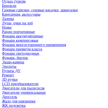
Отдых,туризм
Бинокли
Газовые гарелки, газовые насадки, зажигалки
Крепления, аксессуары
Лазеры
Лупы, очки на лоб
Ножи
Рации портативные
Фонари аккумуляторные
Фонари кемпинговые
Фонари многостороннего применения
Фонари премиум класса
Фонари светодиодные
Фонарь- брелок
Экшн-камера
Эхолоты
Пульты ДУ
Ремонт
3D ручки
LCD преобразователи
Двигатели для пылесосов
Двигатели универсальные
Дроссель
Жало для паяльника
ЖК подсветка