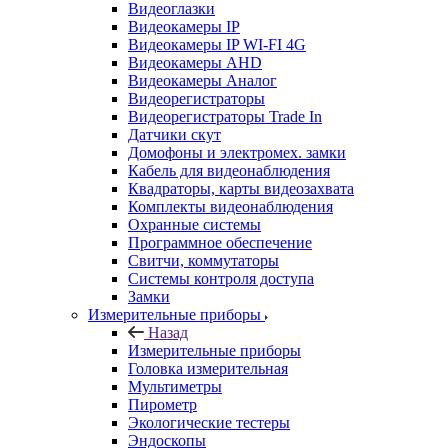
Видеоглазки
Видеокамеры IP
Видеокамеры IP WI-FI 4G
Видеокамеры AHD
Видеокамеры Аналог
Видеорегистраторы
Видеорегистраторы Trade In
Датчики скут
Домофоны и электромех. замки
Кабель для видеонаблюдения
Квадраторы, карты видеозахвата
Комплекты видеонаблюдения
Охранные системы
Программное обеспечение
Свитчи, коммутаторы
Системы контроля доступа
Замки
Измерительные приборы
Назад
Измерительные приборы
Головка измерительная
Мультиметры
Пирометр
Экологические тестеры
Эндоскопы