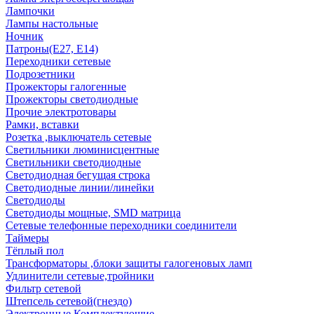
Лампочки
Лампы настольные
Ночник
Патроны(Е27, Е14)
Переходники сетевые
Подрозетники
Прожекторы галогенные
Прожекторы светодиодные
Прочие электротовары
Рамки, вставки
Розетка ,выключатель сетевые
Светильники люминисцентные
Светильники светодиодные
Светодиодная бегущая строка
Светодиодные линии/линейки
Светодиоды
Светодиоды мощные, SMD матрица
Сетевые телефонные переходники соединители
Таймеры
Тёплый пол
Трансформаторы ,блоки защиты галогеновых ламп
Удлинители сетевые,тройники
Фильтр сетевой
Штепсель сетевой(гнездо)
Электронные Комплектующие