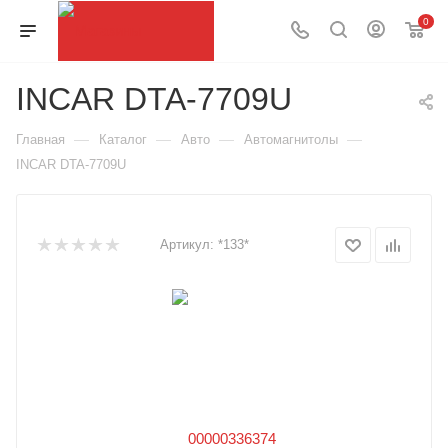
0
INCAR DTA-7709U
—
—
—
—
Главная
Каталог
Авто
Автомагнитолы
INCAR DTA-7709U
Артикул:
*133*