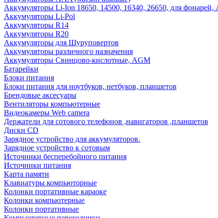
Аккумуляторы Li-Ion 18650, 14500, 16340, 26650, для фонарей,
Аккумуляторы Li-Pol
Аккумуляторы R14
Аккумуляторы R20
Аккумуляторы для Шуруповертов
Аккумуляторы различного назначения
Аккумуляторы Свинцово-кислотные, AGM
Батарейки
Блоки питания
Блоки питания для ноутбуков, нетбуков, планшетов
Брендовые аксесуары
Вентиляторы компьютерные
Видеокамеры Web camera
Держатели для сотового телефонов ,навигаторов ,планшетов
Диски CD
Зарядное устройство для аккумуляторов.
Зарядное устройство к сотовым
Источники бесперебойного питания
Источники питания
Карта памяти
Клавиатуры компьюторные
Колонки портативные караоке
Колонки компьютерные
Колонки портативные
Компьютерные переходники