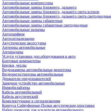
Автомобильные компрессоры
Автомобильные лампы ближнего, дальнего
Автомобильные лампы ближнего, дальнего света ксенон
Автомобильные лампы ближнего, дальнего света светодиодны
Автомобильные лампы габаритные
Автомобильные лампы габаритные светодиодные
Автомобильные разъемы
Автопарфюм
Автосигнализации
Акустические аксессуары
Антенны автомобильные
Антирадары
Услуги установки доп.оборудования в авто
Бортовые компьютеры
Брелки, чехлы
Видеокамеры автомобильные,мониторы
Видеорегистраторы автомобильные
Держатели предохранителей
Зарядное устройство автомобильные
Иммобилайзеры
Кабель автомобильный
Кабель акустический
Комплектующие к сигнализациям
Корпуса Сабвуферные,Полки акустические,проставки
Набор проводов для усилителя автомобильного