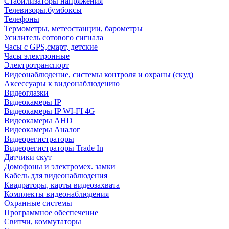
Стабилизаторы напряжения
Телевизоры.бумбоксы
Телефоны
Термометры, метеостанции, барометры
Усилитель сотового сигнала
Часы с GPS,смарт, детские
Часы электронные
Электротранспорт
Видеонаблюдение, системы контроля и охраны (скуд)
Аксессуары к видеонаблюдению
Видеоглазки
Видеокамеры IP
Видеокамеры IP WI-FI 4G
Видеокамеры AHD
Видеокамеры Аналог
Видеорегистраторы
Видеорегистраторы Trade In
Датчики скут
Домофоны и электромех. замки
Кабель для видеонаблюдения
Квадраторы, карты видеозахвата
Комплекты видеонаблюдения
Охранные системы
Программное обеспечение
Свитчи, коммутаторы