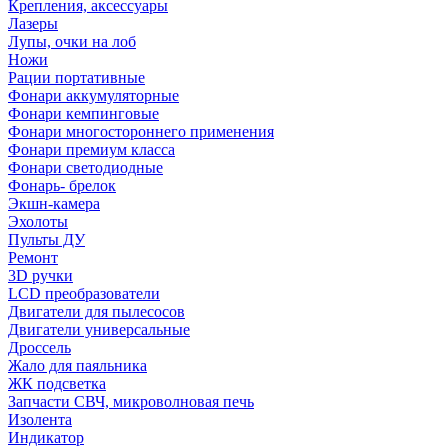
Крепления, аксессуары
Лазеры
Лупы, очки на лоб
Ножи
Рации портативные
Фонари аккумуляторные
Фонари кемпинговые
Фонари многостороннего применения
Фонари премиум класса
Фонари светодиодные
Фонарь- брелок
Экшн-камера
Эхолоты
Пульты ДУ
Ремонт
3D ручки
LCD преобразователи
Двигатели для пылесосов
Двигатели универсальные
Дроссель
Жало для паяльника
ЖК подсветка
Запчасти СВЧ, микроволновая печь
Изолента
Индикатор