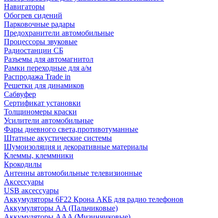
Навигаторы
Обогрев сидений
Парковочные радары
Предохранители автомобильные
Процессоры звуковые
Радиостанции СБ
Разъемы для автомагнитол
Рамки переходные для а/м
Распродажа Trade in
Решетки для динамиков
Сабвуфер
Сертификат установки
Толщиномеры краски
Усилители автомобильные
Фары дневного света,противотуманные
Штатные акустические системы
Шумоизоляция и декоративные материалы
Клеммы, клеммники
Крокодилы
Антенны автомобильные телевизионные
Аксессуары
USB аксессуары
Аккумуляторы 6F22 Крона АКБ для радио телефонов
Аккумуляторы AA (Пальчиковые)
Аккумуляторы AAA (Мизинчиковые)