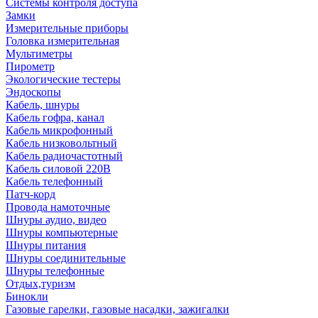
Системы контроля доступа
Замки
Измерительные приборы
Головка измерительная
Мультиметры
Пирометр
Экологические тестеры
Эндоскопы
Кабель, шнуры
Кабель гофра, канал
Кабель микрофонный
Кабель низковольтный
Кабель радиочастотный
Кабель силовой 220В
Кабель телефонный
Патч-корд
Провода намоточные
Шнуры аудио, видео
Шнуры компьютерные
Шнуры питания
Шнуры соединительные
Шнуры телефонные
Отдых,туризм
Бинокли
Газовые гарелки, газовые насадки, зажигалки