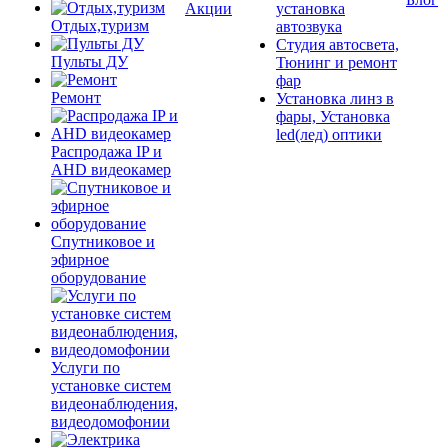
Акции
установка
Отдых,туризм
автозвука
Студия автосвета,
Пульты ДУ
Тюнинг и ремонт
фар
Ремонт
Установка линз в
фары, Установка
led(лед) оптики
Распродажа IP и
AHD видеокамер
Спутниковое и
эфирное
оборудование
Услуги по
установке систем
видеонаблюдения,
видеодомофонии