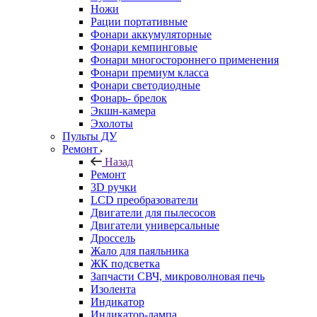
Ножи
Рации портативные
Фонари аккумуляторные
Фонари кемпинговые
Фонари многостороннего применения
Фонари премиум класса
Фонари светодиодные
Фонарь- брелок
Экшн-камера
Эхолоты
Пульты ДУ
Ремонт
Назад
Ремонт
3D ручки
LCD преобразователи
Двигатели для пылесосов
Двигатели универсальные
Дроссель
Жало для паяльника
ЖК подсветка
Запчасти СВЧ, микроволновая печь
Изолента
Индикатор
Индикатор-лампа