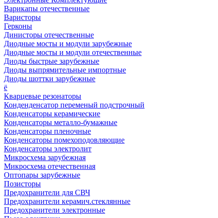
Варикапы отечественные
Варисторы
Герконы
Динисторы отечественные
Диодные мосты и модули зарубежные
Диодные мосты и модули отечественные
Диоды быстрые зарубежные
Диоды выпрямительные импортные
Диоды шоттки зарубежные
ё
Кварцевые резонаторы
Конденденсатор переменый подстрочный
Конденсаторы керамические
Конденсаторы металло-бумажные
Конденсаторы пленочные
Конденсаторы помехоподовляющие
Конденсаторы электролит
Микросхема зарубежная
Микросхема отечественная
Оптопары зарубежные
Позисторы
Предохранители для СВЧ
Предохранители керамич.стеклянные
Предохранители электронные