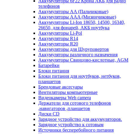
Аккумуляторы 6F22 Крона АКБ для радио
телефонов
Аккумуляторы AA (Пальчиковые)
Аккумуляторы AAA (Мизинчиковые)
Аккумуляторы Li-Ion 18650, 14500, 16340,
26650, для фонарей, АКБ ноутбука
Аккумуляторы Li-Pol
Аккумуляторы R14
Аккумуляторы R20
Аккумуляторы для Шуруповертов
Аккумуляторы различного назначения
Аккумуляторы Свинцово-кислотные, AGM
Батарейки
Блоки питания
Блоки питания для ноутбуков, нетбуков,
планшетов
Брендовые аксесуары
Вентиляторы компьютерные
Видеокамеры Web camera
Держатели для сотового телефонов
,навигаторов ,планшетов
Диски CD
Зарядное устройство для аккумуляторов.
Зарядное устройство к сотовым
Источники бесперебойного питания