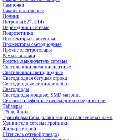
Лампочки
Лампы настольные
Ночник
Патроны(Е27, Е14)
Переходники сетевые
Подрозетники
Прожекторы галогенные
Прожекторы светодиодные
Прочие электротовары
Рамки, вставки
Розетка ,выключатель сетевые
Светильники люминисцентные
Светильники светодиодные
Светодиодная бегущая строка
Светодиодные линии/линейки
Светодиоды
Светодиоды мощные, SMD матрица
Сетевые телефонные переходники соединители
Таймеры
Тёплый пол
Трансформаторы ,блоки защиты галогеновых ламп
Удлинители сетевые,тройники
Фильтр сетевой
Штепсель сетевой(гнездо)
Электронные Комплектующие