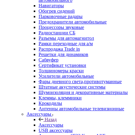
автомобильного
Навигаторы
Обогрев сидений
Парковочные радары
Предохранители автомобильные
Процессоры звуковые
Радиостанции СБ
Разъемы для автомагнитол
Рамки переходные для а/м
Распродажа Trade in
Решетки для динамиков
Сабвуфер
Сертификат установки
Толщиномеры краски
Усилители автомобильные
Фары дневного света,противотуманные
Штатные акустические системы
Шумоизоляция и декоративные материалы
Клеммы, клеммники
Крокодилы
Антенны автомобильные телевизионные
Аксессуары
Назад
Аксессуары
USB аксессуары