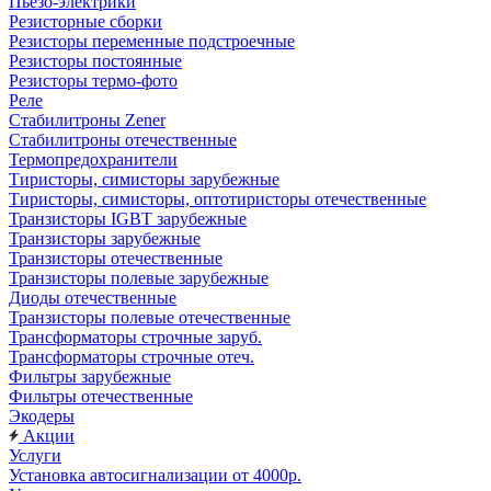
Пьезо-электрики
Резисторные сборки
Резисторы переменные подстроечные
Резисторы постоянные
Резисторы термо-фото
Реле
Стабилитроны Zener
Стабилитроны отечественные
Термопредохранители
Тиристоры, симисторы зарубежные
Тиристоры, симисторы, оптотиристоры отечественные
Транзисторы IGBT зарубежные
Транзисторы зарубежные
Транзисторы отечественные
Транзисторы полевые зарубежные
Диоды отечественные
Транзисторы полевые отечественные
Трансформаторы строчные заруб.
Трансформаторы строчные отеч.
Фильтры зарубежные
Фильтры отечественные
Экодеры
Акции
Услуги
Установка автосигнализации от 4000р.