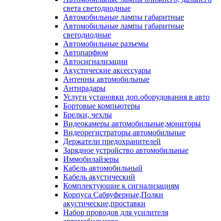
света светодиодные
Автомобильные лампы габаритные
Автомобильные лампы габаритные
светодиодные
Автомобильные разъемы
Автопарфюм
Автосигнализации
Акустические аксессуары
Антенны автомобильные
Антирадары
Услуги установки доп.оборудования в авто
Бортовые компьютеры
Брелки, чехлы
Видеокамеры автомобильные,мониторы
Видеорегистраторы автомобильные
Держатели предохранителей
Зарядное устройство автомобильные
Иммобилайзеры
Кабель автомобильный
Кабель акустический
Комплектующие к сигнализациям
Корпуса Сабвуферные,Полки
акустические,проставки
Набор проводов для усилителя