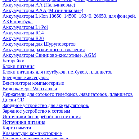
Аккумуляторы AA (Пальчиковые)
Аккумуляторы AAA (Мизинчиковые)
Аккумуляторы Li-Ion 18650, 14500, 16340, 26650, для фонарей,
АКБ ноутбука
Аккумуляторы Li-Pol
Аккумуляторы R14
Аккумуляторы R20
Аккумуляторы для Шуруповертов
Аккумуляторы различного назначения
Аккумуляторы Свинцово-кислотные, AGM
Батарейки
Блоки питания
Блоки питания для ноутбуков, нетбуков, планшетов
Брендовые аксесуары
Вентиляторы компьютерные
Видеокамеры Web camera
Держатели для сотового телефонов ,навигаторов ,планшетов
Диски CD
Зарядное устройство для аккумуляторов.
Зарядное устройство к сотовым
Источники бесперебойного питания
Источники питания
Карта памяти
Клавиатуры компьюторные
Колонки портативные караоке