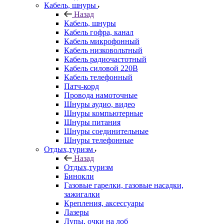
Кабель, шнуры
Назад
Кабель, шнуры
Кабель гофра, канал
Кабель микрофонный
Кабель низковольтный
Кабель радиочастотный
Кабель силовой 220В
Кабель телефонный
Патч-корд
Провода намоточные
Шнуры аудио, видео
Шнуры компьютерные
Шнуры питания
Шнуры соединительные
Шнуры телефонные
Отдых,туризм
Назад
Отдых,туризм
Бинокли
Газовые гарелки, газовые насадки,
зажигалки
Крепления, аксессуары
Лазеры
Лупы, очки на лоб