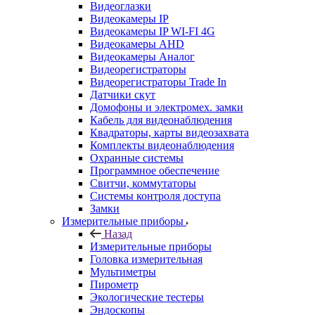
Видеоглазки
Видеокамеры IP
Видеокамеры IP WI-FI 4G
Видеокамеры AHD
Видеокамеры Аналог
Видеорегистраторы
Видеорегистраторы Trade In
Датчики скут
Домофоны и электромех. замки
Кабель для видеонаблюдения
Квадраторы, карты видеозахвата
Комплекты видеонаблюдения
Охранные системы
Программное обеспечение
Свитчи, коммутаторы
Системы контроля доступа
Замки
Измерительные приборы
Назад
Измерительные приборы
Головка измерительная
Мультиметры
Пирометр
Экологические тестеры
Эндоскопы