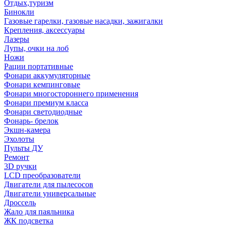
Отдых,туризм
Бинокли
Газовые гарелки, газовые насадки, зажигалки
Крепления, аксессуары
Лазеры
Лупы, очки на лоб
Ножи
Рации портативные
Фонари аккумуляторные
Фонари кемпинговые
Фонари многостороннего применения
Фонари премиум класса
Фонари светодиодные
Фонарь- брелок
Экшн-камера
Эхолоты
Пульты ДУ
Ремонт
3D ручки
LCD преобразователи
Двигатели для пылесосов
Двигатели универсальные
Дроссель
Жало для паяльника
ЖК подсветка