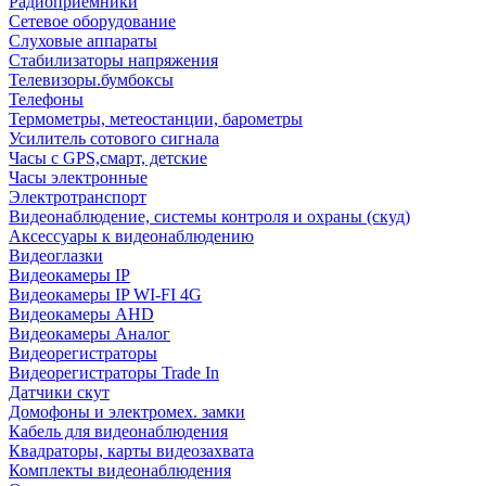
Радиоприемники
Сетевое оборудование
Слуховые аппараты
Стабилизаторы напряжения
Телевизоры.бумбоксы
Телефоны
Термометры, метеостанции, барометры
Усилитель сотового сигнала
Часы с GPS,смарт, детские
Часы электронные
Электротранспорт
Видеонаблюдение, системы контроля и охраны (скуд)
Аксессуары к видеонаблюдению
Видеоглазки
Видеокамеры IP
Видеокамеры IP WI-FI 4G
Видеокамеры AHD
Видеокамеры Аналог
Видеорегистраторы
Видеорегистраторы Trade In
Датчики скут
Домофоны и электромех. замки
Кабель для видеонаблюдения
Квадраторы, карты видеозахвата
Комплекты видеонаблюдения