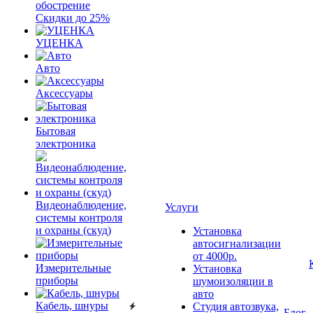
обострение
Скидки до 25%
УЦЕНКА
Авто
Аксессуары
Бытовая
электроника
Видеонаблюдение,
Услуги
системы контроля
и охраны (скуд)
Установка
автосигнализации
от 4000р.
Измерительные
Установка
приборы
шумоизоляции в
авто
Кабель, шнуры
Студия автозвука,
Блог