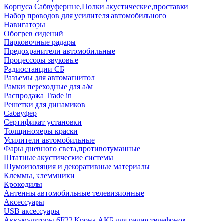
Корпуса Сабвуферные,Полки акустические,проставки
Набор проводов для усилителя автомобильного
Навигаторы
Обогрев сидений
Парковочные радары
Предохранители автомобильные
Процессоры звуковые
Радиостанции СБ
Разъемы для автомагнитол
Рамки переходные для а/м
Распродажа Trade in
Решетки для динамиков
Сабвуфер
Сертификат установки
Толщиномеры краски
Усилители автомобильные
Фары дневного света,противотуманные
Штатные акустические системы
Шумоизоляция и декоративные материалы
Клеммы, клеммники
Крокодилы
Антенны автомобильные телевизионные
Аксессуары
USB аксессуары
Аккумуляторы 6F22 Крона АКБ для радио телефонов