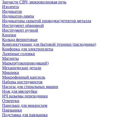
Запчасти СВЧ, микроволновая печь
Изолента
Индикатор
Индикатор-лампа
Индикаторы скрытой проводки/детектор металла
Инструмент обжимной
Инструмент ручной
Кнопки
Кольца ферритовые
Комплектующие для бытовой техники (расходники)
Конфорка для электроплиты
Лазерные головки
Магниты
Маркер(токопроводящий)
Механические детали
Микрики
Микрофонный капсюль
Наборы инструментов
Насосы для стиральных машин
Нож для мясорубки
НЧ разьемы переходники
Отвертки
Панельки для микросхем
Паяльники
Подставка для паяльника