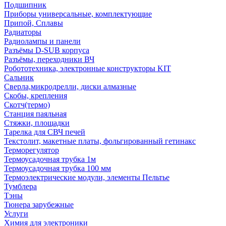
Подшипник
Приборы универсальные, комплектующие
Припой, Сплавы
Радиаторы
Радиолампы и панели
Разъёмы D-SUB корпуса
Разъёмы, переходники ВЧ
Робототехника, электронные конструкторы KIT
Сальник
Сверла,микродрелли, диски алмазные
Скобы, крепления
Скотч(термо)
Станция паяльная
Стяжки, площадки
Тарелка для СВЧ печей
Текстолит, макетные платы, фольгированный гетинакс
Терморегулятор
Термоусадочная трубка 1м
Термоусадочная трубка 100 мм
Термоэлектрические модули, элементы Пельтье
Тумблера
Тэны
Тюнера зарубежные
Услуги
Химия для электроники