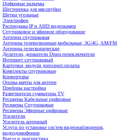
Цифровые разъемы
Шестеренка для мясорубки
Щетки угольные
Электрофен
Распродажа IP и AHD видеокамер
Спутниковое и эфирное оборудование
Антенна спутниковая
Антенны телевизионные,мобильные, 3G/4G, AM/FM
Антенны телескопические
Делители, держатели Diseq-переключатели
Интернет спутниковый
Карточки, модули дополнит.оплаты
Комплекты спутниковые
Конверторы
Опоры,мачты для антенн
Приборы настройки
Разветвители сумматоры TV
Ресиверы Кабельные цифровые
Ресиверы Спутниковые
Ресиверы Эфирные цифровые
Усилители
Усилитель антенный
Услуги по установке систем видеонаблюдения,
видеодомофонии
Выезд и диагностика