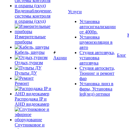
Видеонаблюдение,
Услуги
системы контроля
и охраны (скуд)
Установка
автосигнализации
от 4000р.
Измерительные
Установка
приборы
шумоизоляции в
авто
Кабель, шнуры
Студия автозвука,
Блог
Акции
установка
Отдых,туризм
автозвука
Студия автосвета,
Пульты ДУ
Тюнинг и ремонт
фар
Ремонт
Установка линз в
фары, Установка
led(лед) оптики
Распродажа IP и
AHD видеокамер
Спутниковое и