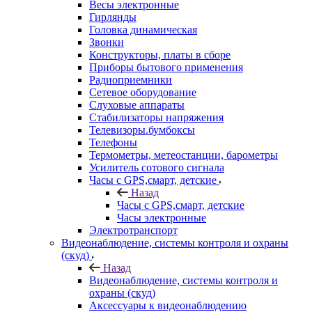
Весы электронные
Гирлянды
Головка динамическая
Звонки
Конструкторы, платы в сборе
Приборы бытового применения
Радиоприемники
Сетевое оборудование
Слуховые аппараты
Стабилизаторы напряжения
Телевизоры.бумбоксы
Телефоны
Термометры, метеостанции, барометры
Усилитель сотового сигнала
Часы с GPS,смарт, детские
Назад
Часы с GPS,смарт, детские
Часы электронные
Электротранспорт
Видеонаблюдение, системы контроля и охраны
(скуд)
Назад
Видеонаблюдение, системы контроля и
охраны (скуд)
Аксессуары к видеонаблюдению