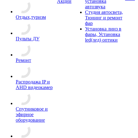
Акции
установка
автозвука
Студия автосвета,
Отдых,туризм
Тюнинг и ремонт
фар
Установка линз в
фары, Установка
Пульты ДУ
led(лед) оптики
Ремонт
Распродажа IP и
AHD видеокамер
Спутниковое и
эфирное
оборудование