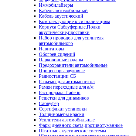
Иммобилайзеры
Кабель автомобильный
Кабель акустический
Комплектующие к сигнализациям
Корпуса Сабвуферные,Полки
акустические,проставки
Набор проводов для усилителя
автомобильного
Навигаторы
Обогрев сидений
Парковочные радары
Предохранители автомобильные
Процессоры звуковые
Радиостанции СБ
Разъемы для автомагнитол
Рамки переходные для а/м
Распродажа Trade in
Решетки для динамиков
Сабвуфер
Сертификат установки
Толщиномеры краски
Усилители автомобильные
Фары дневного света,противотуманные
Штатные акустические системы