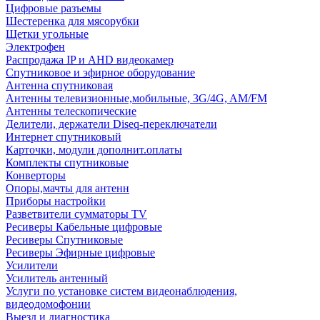
Цифровые разъемы
Шестеренка для мясорубки
Щетки угольные
Электрофен
Распродажа IP и AHD видеокамер
Спутниковое и эфирное оборудование
Антенна спутниковая
Антенны телевизионные,мобильные, 3G/4G, AM/FM
Антенны телескопические
Делители, держатели Diseq-переключатели
Интернет спутниковый
Карточки, модули дополнит.оплаты
Комплекты спутниковые
Конверторы
Опоры,мачты для антенн
Приборы настройки
Разветвители сумматоры TV
Ресиверы Кабельные цифровые
Ресиверы Спутниковые
Ресиверы Эфирные цифровые
Усилители
Усилитель антенный
Услуги по установке систем видеонаблюдения,
видеодомофонии
Выезд и диагностика