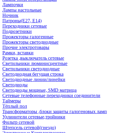
Лампочки
Лампы настольные
Ночник
Патроны(Е27, Е14)
Переходники сетевые
Подрозетники
Прожекторы галогенные
Прожекторы светодиодные
Прочие электротовары
Рамки, вставки
Розетка ,выключатель сетевые
Светильники люминисцентные
Светильники светодиодные
Светодиодная бегущая строка
Светодиодные линии/линейки
Светодиоды
Светодиоды мощные, SMD матрица
Сетевые телефонные переходники соединители
Таймеры
Тёплый пол
Трансформаторы ,блоки защиты галогеновых ламп
Удлинители сетевые,тройники
Фильтр сетевой
Штепсель сетевой(гнездо)
Электронные Комплектующие