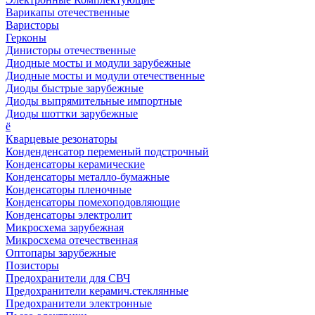
Варикапы отечественные
Варисторы
Герконы
Динисторы отечественные
Диодные мосты и модули зарубежные
Диодные мосты и модули отечественные
Диоды быстрые зарубежные
Диоды выпрямительные импортные
Диоды шоттки зарубежные
ё
Кварцевые резонаторы
Конденденсатор переменый подстрочный
Конденсаторы керамические
Конденсаторы металло-бумажные
Конденсаторы пленочные
Конденсаторы помехоподовляющие
Конденсаторы электролит
Микросхема зарубежная
Микросхема отечественная
Оптопары зарубежные
Позисторы
Предохранители для СВЧ
Предохранители керамич.стеклянные
Предохранители электронные