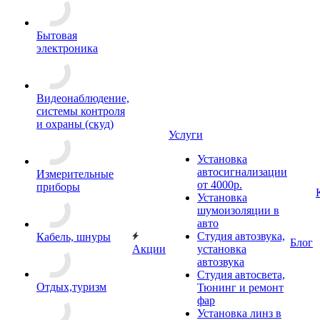
Бытовая
электроника
Видеонаблюдение,
системы контроля
и охраны (скуд)
Услуги
Установка
автосигнализации
Измерительные
от 4000р.
приборы
Установка
шумоизоляции в
авто
Студия автозвука,
Кабель, шнуры
Блог
Акции
установка
автозвука
Студия автосвета,
Отдых,туризм
Тюнинг и ремонт
фар
Установка линз в