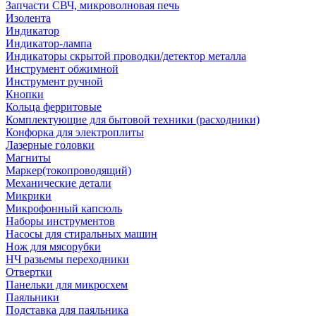
Запчасти СВЧ, микроволновая печь
Изолента
Индикатор
Индикатор-лампа
Индикаторы скрытой проводки/детектор металла
Инструмент обжимной
Инструмент ручной
Кнопки
Кольца ферритовые
Комплектующие для бытовой техники (расходники)
Конфорка для электроплиты
Лазерные головки
Магниты
Маркер(токопроводящий)
Механические детали
Микрики
Микрофонный капсюль
Наборы инструментов
Насосы для стиральных машин
Нож для мясорубки
НЧ разьемы переходники
Отвертки
Панельки для микросхем
Паяльники
Подставка для паяльника