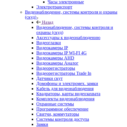
Часы электронные
Электротранспорт
Видеонаблюдение, системы контроля и охраны
(скуд)
Назад
Видеонаблюдение, системы контроля и
охраны (скуд)
Аксессуары к видеонаблюдению
Видеоглазки
Видеокамеры IP
Видеокамеры IP WI-FI 4G
Видеокамеры AHD
Видеокамеры Аналог
Видеорегистраторы
Видеорегистраторы Trade In
Датчики скут
Домофоны и электромех. замки
Кабель для видеонаблюдения
Квадраторы, карты видеозахвата
Комплекты видеонаблюдения
Охранные системы
Программное обеспечение
Свитчи, коммутаторы
Системы контроля доступа
Замки