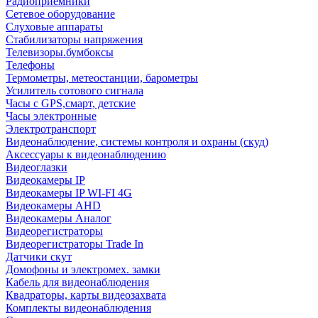
Радиоприемники
Сетевое оборудование
Слуховые аппараты
Стабилизаторы напряжения
Телевизоры.бумбоксы
Телефоны
Термометры, метеостанции, барометры
Усилитель сотового сигнала
Часы с GPS,смарт, детские
Часы электронные
Электротранспорт
Видеонаблюдение, системы контроля и охраны (скуд)
Аксессуары к видеонаблюдению
Видеоглазки
Видеокамеры IP
Видеокамеры IP WI-FI 4G
Видеокамеры AHD
Видеокамеры Аналог
Видеорегистраторы
Видеорегистраторы Trade In
Датчики скут
Домофоны и электромех. замки
Кабель для видеонаблюдения
Квадраторы, карты видеозахвата
Комплекты видеонаблюдения