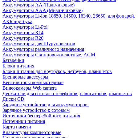
Аккумуляторы AA (Пальчиковые)
Аккумуляторы AAA (Мизинчиковые)
Аккумуляторы Li-Ion 18650, 14500, 16340, 26650, для фонарей,
АКБ ноутбука
Аккумуляторы Li-Pol
Аккумуляторы R14
Аккумуляторы R20
Аккумуляторы для Шуруповертов
Аккумуляторы различного назначения
Аккумуляторы Свинцово-кислотные, AGM
Батарейки
Блоки питания
Блоки питания для ноутбуков, нетбуков, планшетов
Брендовые аксесуары
Вентиляторы компьютерные
Видеокамеры Web camera
Держатели для сотового телефонов ,навигаторов ,планшетов
Диски CD
Зарядное устройство для аккумуляторов.
Зарядное устройство к сотовым
Источники бесперебойного питания
Источники питания
Карта памяти
Клавиатуры компьюторные
Колонки портативные караоке