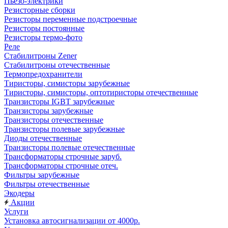
Пьезо-электрики
Резисторные сборки
Резисторы переменные подстроечные
Резисторы постоянные
Резисторы термо-фото
Реле
Стабилитроны Zener
Стабилитроны отечественные
Термопредохранители
Тиристоры, симисторы зарубежные
Тиристоры, симисторы, оптотиристоры отечественные
Транзисторы IGBT зарубежные
Транзисторы зарубежные
Транзисторы отечественные
Транзисторы полевые зарубежные
Диоды отечественные
Транзисторы полевые отечественные
Трансформаторы строчные заруб.
Трансформаторы строчные отеч.
Фильтры зарубежные
Фильтры отечественные
Экодеры
Акции
Услуги
Установка автосигнализации от 4000р.