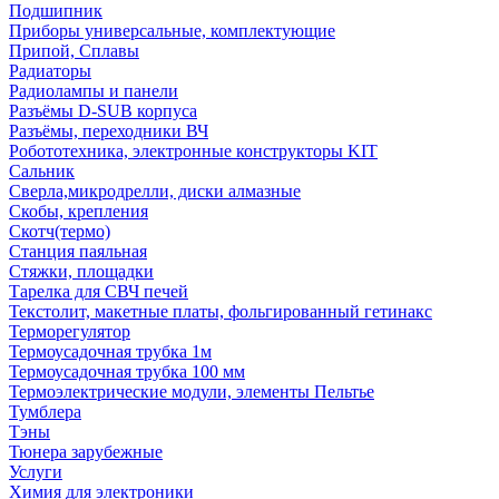
Подшипник
Приборы универсальные, комплектующие
Припой, Сплавы
Радиаторы
Радиолампы и панели
Разъёмы D-SUB корпуса
Разъёмы, переходники ВЧ
Робототехника, электронные конструкторы KIT
Сальник
Сверла,микродрелли, диски алмазные
Скобы, крепления
Скотч(термо)
Станция паяльная
Стяжки, площадки
Тарелка для СВЧ печей
Текстолит, макетные платы, фольгированный гетинакс
Терморегулятор
Термоусадочная трубка 1м
Термоусадочная трубка 100 мм
Термоэлектрические модули, элементы Пельтье
Тумблера
Тэны
Тюнера зарубежные
Услуги
Химия для электроники