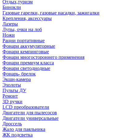
Отдых,туризм
Бинокли
Газовые гарелки, газовые насадки, зажигалки
Крепления, аксессуары
Лазеры
Лупы, очки на лоб
Ножи
Рации портативные
Фонари аккумуляторные
Фонари кемпинговые
Фонари многостороннего применения
Фонари премиум класса
Фонари светодиодные
Фонарь- брелок
Экшн-камера
Эхолоты
Пульты ДУ
Ремонт
3D ручки
LCD преобразователи
Двигатели для пылесосов
Двигатели универсальные
Дроссель
Жало для паяльника
ЖК подсветка