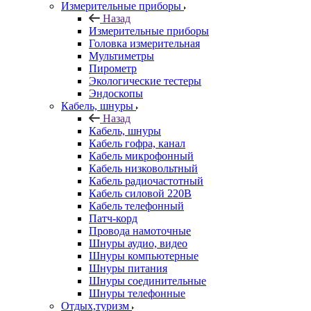
Измерительные приборы
Назад
Измерительные приборы
Головка измерительная
Мультиметры
Пирометр
Экологические тестеры
Эндоскопы
Кабель, шнуры
Назад
Кабель, шнуры
Кабель гофра, канал
Кабель микрофонный
Кабель низковольтный
Кабель радиочастотный
Кабель силовой 220В
Кабель телефонный
Патч-корд
Провода намоточные
Шнуры аудио, видео
Шнуры компьютерные
Шнуры питания
Шнуры соединительные
Шнуры телефонные
Отдых,туризм