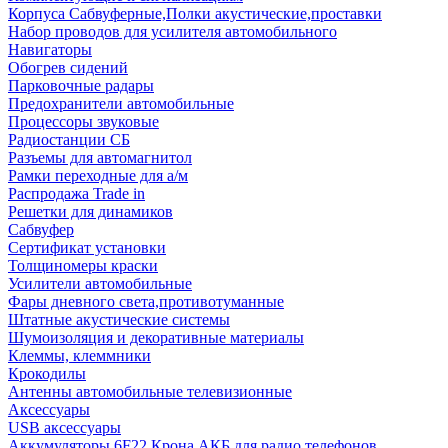
Корпуса Сабвуферные,Полки акустические,проставки
Набор проводов для усилителя автомобильного
Навигаторы
Обогрев сидений
Парковочные радары
Предохранители автомобильные
Процессоры звуковые
Радиостанции СБ
Разъемы для автомагнитол
Рамки переходные для а/м
Распродажа Trade in
Решетки для динамиков
Сабвуфер
Сертификат установки
Толщиномеры краски
Усилители автомобильные
Фары дневного света,противотуманные
Штатные акустические системы
Шумоизоляция и декоративные материалы
Клеммы, клеммники
Крокодилы
Антенны автомобильные телевизионные
Аксессуары
USB аксессуары
Аккумуляторы 6F22 Крона АКБ для радио телефонов