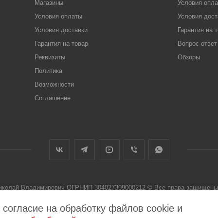
Магазины
Условия опл
Условия оплаты
Условия дост
Условия доставки
Гарантия на 
Гарантия на товар
Вопрос-ответ
Реквизиты
Обзоры
Политика
Возможности
Соглашение
Николай Владимирович ОГРНИП 304027309000212 © Все права защищены 
 не является публичной офертой
 согласие на обработку файлов cookie и