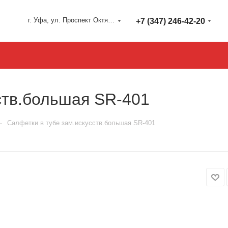
г. Уфа, ул. Проспект Октября 127
+7 (347) 246-42-20
ств.большая SR-401
—
Салфетки в тубе зам.искусств.большая SR-401