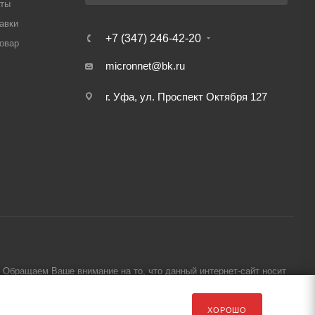
аты
авки
+7 (347) 246-42-20
товар
micronnet@bk.ru
г. Уфа, ул. Проспект Октября 127
Обращаем Ваше внимание на то, что данный интернет-сайт носит
ХОРОШО