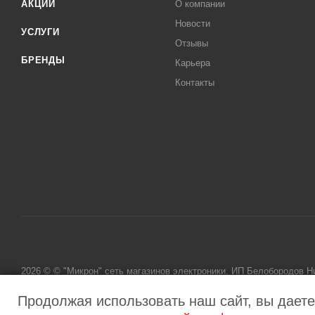
АКЦИИ
О компании
Новости
УСЛУГИ
Отзывы
БРЕНДЫ
Карьера
Контакты
2026 © © "Микрон" сеть магазинов электроники. ИП Белобородов 
исключительно информационный характер и ни при каких условиях
Продолжая использовать наш сайт, вы даете